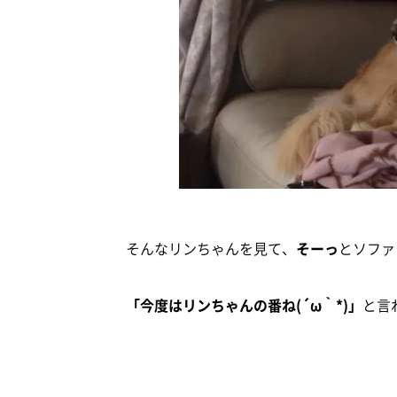
そんなリンちゃんを見て、
そーっ
とソファ
「今度はリンちゃんの番ね(´ω｀*)」
と言