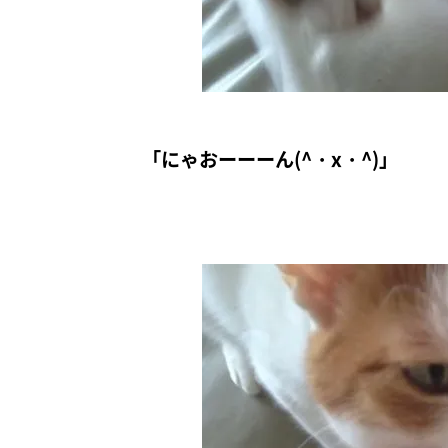
「にゃおーーーん(^・x・^)」