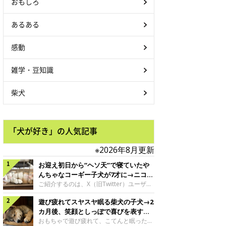
おもしろ
あるある
感動
雑学・豆知識
柴犬
「犬が好き」の人気記事
※2026年8月更新
お迎え初日から“ヘソ天”で寝ていたや
んちゃなコーギー子犬が7才に→ニコニ
コ“コーギースマイル”が魅力のコに成
ご紹介するのは、X（旧Twitter）ユーザー
＠Kus1oKg2vsgdWS2さんの愛犬でウェル
長！
遊び疲れてスヤスヤ眠る柴犬の子犬→2
シュ・コーギー・ペンブロークの神楽ちゃ
ん。今年の8月で7才になるという神楽ちゃ
カ月後、笑顔としっぽで喜びを表すコ
んですが、いったいどんな子犬時代を過ご
に成長！
おもちゃで遊び疲れて、こてんと眠った子