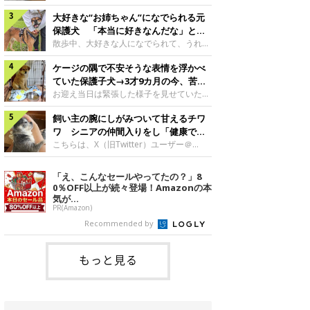
したのでしょうか。今回は、神楽ちゃんの
犬。あれから2カ月、表情や行動にさまざ
成長を飼い主さんと振り返ります！神楽ち
大好きな“お姉ちゃん”になでられる元
まな変化が見られるようになりました。遊
ゃんの成長について聞いた！お迎えから数
び疲れて眠る生後2カ月のなっちゃん遊び
保護犬 「本当に好きなんだな」と感
日後の神楽ちゃん（撮影時生後2カ月）＠
疲れた様子のなっちゃん。@Pkndg_紹介
じる表情にほっこり
散歩中、大好きな人になでられて、うれし
Kus1oKg2vsgdWS2――お迎え当初の神楽
するのは、X（旧Twitter）ユーザー
そうな表情を見せる元保護犬。甘えるよう
ちゃんの様子について教えてください。飼
@Pkndg_さんの愛犬・なっちゃん（取材
ケージの隅で不安そうな表情を浮かべ
な姿に、見ているこちらまでほっこりしま
い主さん： 「お迎え当日から“ヘソ天”で寝
時、生後4カ月／柴犬）。こちらの写真
す。大好きな“お姉ちゃん”に甘える小次郎
ていた保護子犬→3才9カ月の今、苦手
るようなコでし
は、なっちゃんが生後2カ月のころに撮影
くん妹さんになでてもらい、うれしそうな
を克服し頼もしいコに成長！
お迎え当日は緊張した様子を見せていた元
された一枚です。この日、なっちゃんは家
表情を見せる小次郎くん（2026年6月撮
野犬の保護子犬。あれから約3年半、苦手
族と一緒におもちゃで遊んでいました。た
影）。@mika_Jimmy紹介するのは、X（旧
飼い主の腕にしがみついて甘えるチワ
だったことを一つひとつ克服し、家族に寄
くさん遊んで疲れたのか、その後は眠り始
Twitter）ユーザー@mika_Jimmyさんの愛
り添う姿を見せています。お迎え当日、ケ
ワ シニアの仲間入りをし「健康で穏
めたそうです。眠るなっちゃん。
犬・小次郎くん（撮影時5才）。こちら
ージの隅で不安そうにお迎え当日のシルビ
やかな暮らしが続いてほしい」と願う
こちらは、X（旧Twitter）ユーザー＠
@Pkndg_
は、飼い主さんの妹さんと一緒に散歩をし
アちゃん。@nemonemotos今回紹介する
kotubusuke617さんが投稿した写真。写
たときに撮影したという一枚です。この
のは、X（旧Twitter）ユーザー
っているのは、愛犬でチワワのつぶしゃん
「え、こんなセールやってたの？」8
日、飼い主さんは実家から自宅へ帰る途
@nemonemotosさんの愛犬・シルビアち
（本名：こつぶちゃん）です。飼い主さん
0％OFF以上が続々登場！Amazonの本
中、妹さんと公園で待ち合わせ
ゃん（撮影当時、生後推定2カ月）。飼い
の腕にしがみつくつぶしゃん（撮影時6
気が...
主さんが「#最初に撮った一枚」として投
才）＠kotubusuke617撮影当時の状況に
PR(Amazon)
稿した写真には、ケージの隅で不安そうな
ついて伺うと、飼い主さんはこう教えてく
Recommended by
表情を浮かべるシルビアちゃんの姿が写っ
れました。飼い主さん： 「ある休日のこ
ていました。こちらは、保護犬だったシル
とです。私がソファに座った途端にひざの
上にのってきたので、そのままなでながら
もっと見る
テレビを見ていたのですが、微動だにしな
いので気になって見てみると、腕にしがみ
つくような形で気持ちよさそうに