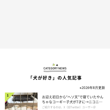
「犬が好き」の人気記事
※2026年8月更新
お迎え初日から“ヘソ天”で寝ていたやん
ちゃなコーギー子犬が7才に→ニコニ
コ“コーギースマイル”が魅力のコに成
ご紹介するのは、X（旧Twitter）ユーザー＠