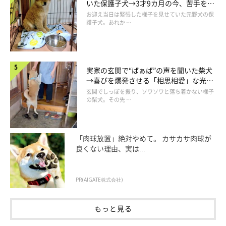
いた保護子犬→3才9カ月の今、苦手を克
服し頼もしいコに成長！
お迎え当日は緊張した様子を見せていた元野犬の保
護子犬。あれか …
実家の玄関で“ばぁば”の声を聞いた柴犬
→喜びを爆発させる「相思相愛」な光景
にほっこり
玄関でしっぽを振り、ソワソワと落ち着かない様子
の柴犬。その先 …
「肉球放置」絶対やめて。 カサカサ肉球が
良くない理由、実は...
PR(AIGATE株式会社)
もっと見る