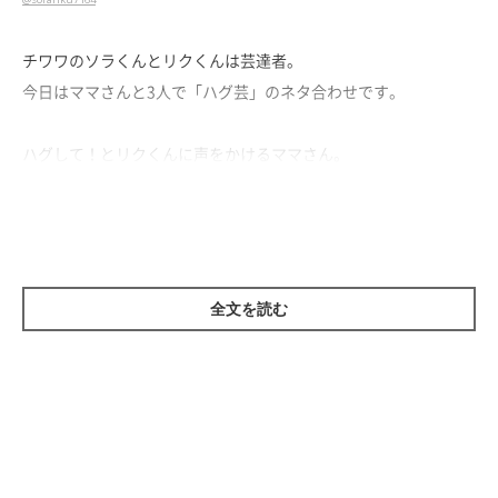
チワワのソラくんとリクくんは芸達者。
今日はママさんと3人で「ハグ芸」のネタ合わせです。
ハグして！とリクくんに声をかけるママさん。
「えっと、、ハグってこれでいいんだよね！！」と
張り切ってソラくんの頭を上から押しつぶすリクくん。
リクくん、それ、ハグとちがう！！
ママさんも思わず大爆笑なハグ芸なのでした♪
全文を読む