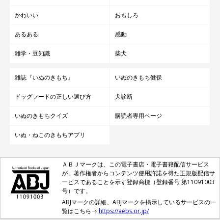
かわいい
おもしろ
あるある
感動
雑学・豆知識
柴犬
雑誌『いぬのきもち』
いぬのきもち健保
ドッグフードの正しい選び方
犬診断
いぬのきもちクイズ
購読者専用ページ
いぬ・ねこのきもちアプリ
ＡＢＪマークは、この電子書店・電子書籍配信サービス
が、著作権者からコンテンツ使用許諾を得た正規版配信サ
ービスであることを示す登録商標（登録番号 第11091003
号）です。
ABJマークの詳細、ABJマークを掲示しているサービスの一
覧はこちら→
https://aebs.or.jp/