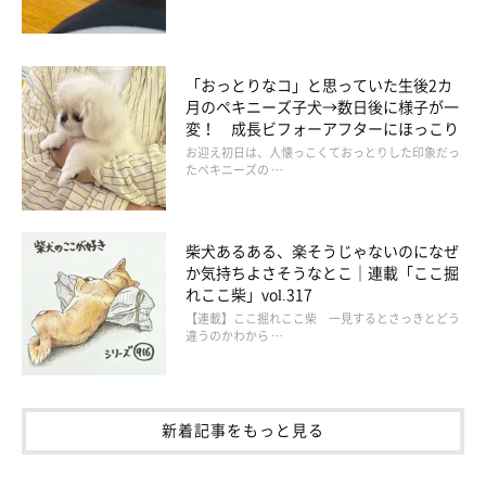
「おっとりなコ」と思っていた生後2カ
月のペキニーズ子犬→数日後に様子が一
変！ 成長ビフォーアフターにほっこり
お迎え初日は、人懐っこくておっとりした印象だっ
たペキニーズの …
柴犬あるある、楽そうじゃないのになぜ
か気持ちよさそうなとこ｜連載「ここ掘
れここ柴」vol.317
【連載】ここ掘れここ柴 一見するとさっきとどう
違うのかわから …
新着記事をもっと見る