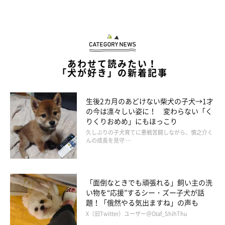
あわせて読みたい！
「犬が好き」の新着記事
生後2カ月のあどけない柴犬の子犬→1才
の今は凛々しい姿に！ 変わらない「く
りくりおめめ」にもほっこり
久しぶりの子犬育てに悪戦苦闘しながら、慎之介く
んの成長を見守 …
「面倒なときでも頑張れる」飼い主の洗
い物を“応援”するシー・ズー子犬が話
題！「俄然やる気出ますね」の声も
X（旧Twitter）ユーザー＠Olaf_ShihThu