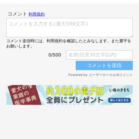
参照／Instagram（
@sorariku7164
）
文／kate