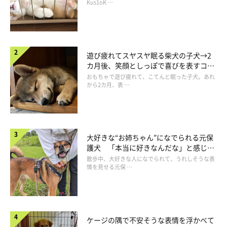
長！
Kus1oK …
遊び疲れてスヤスヤ眠る柴犬の子犬→2
カ月後、笑顔としっぽで喜びを表すコに
成長！
おもちゃで遊び疲れて、こてんと眠った子犬。あれ
から2カ月、表 …
大好きな“お姉ちゃん”になでられる元保
護犬 「本当に好きなんだな」と感じる
表情にほっこり
散歩中、大好きな人になでられて、うれしそうな表
情を見せる元保 …
ケージの隅で不安そうな表情を浮かべて