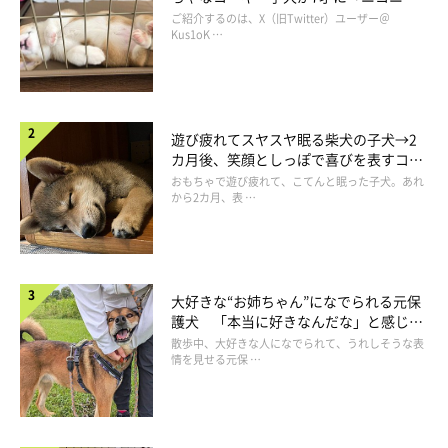
コ“コーギースマイル”が魅力のコに成
ご紹介するのは、X（旧Twitter）ユーザー＠
長！
Kus1oK …
遊び疲れてスヤスヤ眠る柴犬の子犬→2
カ月後、笑顔としっぽで喜びを表すコに
成長！
おもちゃで遊び疲れて、こてんと眠った子犬。あれ
から2カ月、表 …
大好きな“お姉ちゃん”になでられる元保
護犬 「本当に好きなんだな」と感じる
表情にほっこり
散歩中、大好きな人になでられて、うれしそうな表
情を見せる元保 …