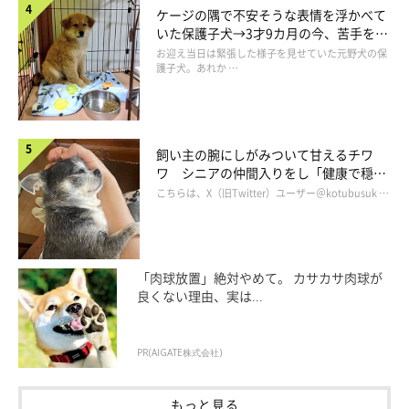
ケージの隅で不安そうな表情を浮かべて
いた保護子犬→3才9カ月の今、苦手を克
服し頼もしいコに成長！
お迎え当日は緊張した様子を見せていた元野犬の保
護子犬。あれか …
飼い主の腕にしがみついて甘えるチワ
ワ シニアの仲間入りをし「健康で穏や
かな暮らしが続いてほしい」と願う
こちらは、X（旧Twitter）ユーザー＠kotubusuk …
「肉球放置」絶対やめて。 カサカサ肉球が
良くない理由、実は...
PR(AIGATE株式会社)
もっと見る