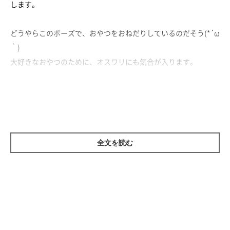
します。
どうやらこのポーズで、おやつをおねだりしているのだそう(*´ω
｀)
大好きなおやつのために、オスワリにも気合が入ります。
最後には好物をもらって、嬉しそうなてつ君です♪
全文を読む