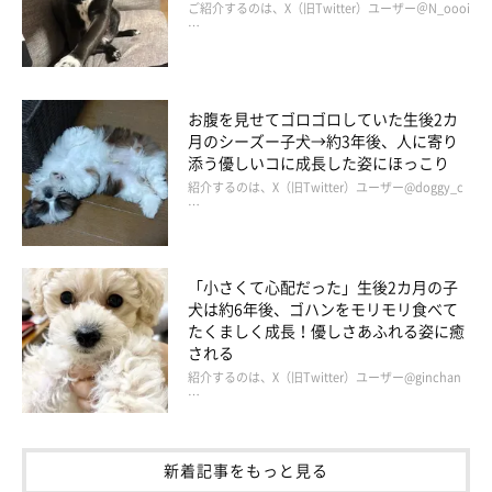
ご紹介するのは、X（旧Twitter）ユーザー＠N_oooi
…
お腹を見せてゴロゴロしていた生後2カ
月のシーズー子犬→約3年後、人に寄り
添う優しいコに成長した姿にほっこり
紹介するのは、X（旧Twitter）ユーザー@doggy_c
…
「小さくて心配だった」生後2カ月の子
犬は約6年後、ゴハンをモリモリ食べて
たくましく成長！優しさあふれる姿に癒
される
紹介するのは、X（旧Twitter）ユーザー@ginchan
…
新着記事をもっと見る