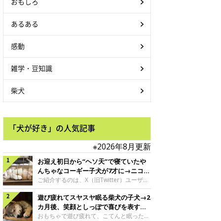
おもしろ
あるある
感動
雑学・豆知識
柴犬
「犬が好き」の人気記事
※2026年8月更新
お迎え初日から“ヘソ天”で寝ていたや
んちゃなコーギー子犬が7才に→ニコニ
コ“コーギースマイル”が魅力のコに成
ご紹介するのは、X（旧Twitter）ユーザー
＠Kus1oKg2vsgdWS2さんの愛犬でウェル
長！
遊び疲れてスヤスヤ眠る柴犬の子犬→2
シュ・コーギー・ペンブロークの神楽ちゃ
ん。今年の8月で7才になるという神楽ちゃ
カ月後、笑顔としっぽで喜びを表すコ
んですが、いったいどんな子犬時代を過ご
に成長！
おもちゃで遊び疲れて、こてんと眠った子