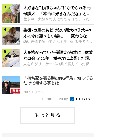
したのでしょうか。今回は、神楽ちゃんの
犬。あれから2カ月、表情や行動にさまざ
成長を飼い主さんと振り返ります！神楽ち
大好きな“お姉ちゃん”になでられる元
まな変化が見られるようになりました。遊
ゃんの成長について聞いた！お迎えから数
び疲れて眠る生後2カ月のなっちゃん遊び
保護犬 「本当に好きなんだな」と感
日後の神楽ちゃん（撮影時生後2カ月）＠
疲れた様子のなっちゃん。@Pkndg_紹介
じる表情にほっこり
散歩中、大好きな人になでられて、うれし
Kus1oKg2vsgdWS2――お迎え当初の神楽
するのは、X（旧Twitter）ユーザー
そうな表情を見せる元保護犬。甘えるよう
ちゃんの様子について教えてください。飼
@Pkndg_さんの愛犬・なっちゃん（取材
生後2カ月のあどけない柴犬の子犬→1
な姿に、見ているこちらまでほっこりしま
い主さん： 「お迎え当日から“ヘソ天”で寝
時、生後4カ月／柴犬）。こちらの写真
す。大好きな“お姉ちゃん”に甘える小次郎
才の今は凛々しい姿に！ 変わらない
るようなコでし
は、なっちゃんが生後2カ月のころに撮影
くん妹さんになでてもらい、うれしそうな
「くりくりおめめ」にもほっこり
幼い表情で飼い主さんを見つめる柴犬の子
された一枚です。この日、なっちゃんは家
表情を見せる小次郎くん（2026年6月撮
犬。1才を迎えた現在はすっかり成犬らし
族と一緒におもちゃで遊んでいました。た
影）。@mika_Jimmy紹介するのは、X（旧
人を怖がっていた保護犬が6才に→家族
くなりましたが、子犬のころから変わらな
くさん遊んで疲れたのか、その後は眠り始
Twitter）ユーザー@mika_Jimmyさんの愛
いところもあるそうです。家族に迎えたば
と出会って5年、穏やかに成長した現在
めたそうです。眠るなっちゃん。
犬・小次郎くん（撮影時5才）。こちら
かりの小さな慎之介くん生後2カ月の慎之
の姿にグッとくる
人を怖がり、ケージの奥で震えていた保護
@Pkndg_
は、飼い主さんの妹さんと一緒に散歩をし
介くん。@BLACKpurupuru紹介するの
犬。家族と出会って5年、今では笑顔を見
たときに撮影したという一枚です。この
は、X（旧Twitter）ユーザー
せ、飼い主さんの娘さんにも少しずつ心を
「持ち家を売る時のNG行為」知ってる
日、飼い主さんは実家から自宅へ帰る途
@BLACKpurupuruさんの愛犬・慎之介く
開くようになりました。（写真左から）先
だけで得する事とは
中、妹さんと公園で待ち合わせ
ん（取材時1才／柴犬）です。こちらは、
住犬・ライナちゃん、レオナちゃん。
慎之介くんが生後2カ月のころ、家族に迎
@lina_and_leona紹介するのは、
PR(イエウール)
えて約2週間後に撮影された一枚。小さな
Instagramユーザー@lina_and_leonaさん
Recommended by
体とあどけない表情が印象的です。飼い主
の愛犬・レオナちゃん（取材時6才／柴犬
さんの夫に抱っこされる慎之介くん。@B
／写真右）です。穏やかで優しい表情を見
せる今の姿からは想像できませんが、レオ
もっと見る
ナちゃんには悲しい過去があるといいま
す。人が怖くてケージの中で震えていた家
に来て2日目のレオナちゃん。@