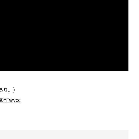
差あり。）
B0YFwycc