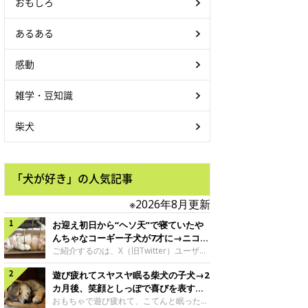
おもしろ
あるある
感動
雑学・豆知識
柴犬
「犬が好き」の人気記事
※2026年8月更新
お迎え初日から“ヘソ天”で寝ていたや
んちゃなコーギー子犬が7才に→ニコニ
コ“コーギースマイル”が魅力のコに成
ご紹介するのは、X（旧Twitter）ユーザー
＠Kus1oKg2vsgdWS2さんの愛犬でウェル
長！
遊び疲れてスヤスヤ眠る柴犬の子犬→2
シュ・コーギー・ペンブロークの神楽ちゃ
ん。今年の8月で7才になるという神楽ちゃ
カ月後、笑顔としっぽで喜びを表すコ
んですが、いったいどんな子犬時代を過ご
に成長！
おもちゃで遊び疲れて、こてんと眠った子