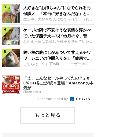
したのでしょうか。今回は、神楽ちゃんの
犬。あれから2カ月、表情や行動にさまざ
成長を飼い主さんと振り返ります！神楽ち
大好きな“お姉ちゃん”になでられる元
まな変化が見られるようになりました。遊
ゃんの成長について聞いた！お迎えから数
び疲れて眠る生後2カ月のなっちゃん遊び
保護犬 「本当に好きなんだな」と感
日後の神楽ちゃん（撮影時生後2カ月）＠
疲れた様子のなっちゃん。@Pkndg_紹介
じる表情にほっこり
散歩中、大好きな人になでられて、うれし
Kus1oKg2vsgdWS2――お迎え当初の神楽
するのは、X（旧Twitter）ユーザー
そうな表情を見せる元保護犬。甘えるよう
ちゃんの様子について教えてください。飼
@Pkndg_さんの愛犬・なっちゃん（取材
ケージの隅で不安そうな表情を浮かべ
な姿に、見ているこちらまでほっこりしま
い主さん： 「お迎え当日から“ヘソ天”で寝
時、生後4カ月／柴犬）。こちらの写真
す。大好きな“お姉ちゃん”に甘える小次郎
ていた保護子犬→3才9カ月の今、苦手
るようなコでし
は、なっちゃんが生後2カ月のころに撮影
くん妹さんになでてもらい、うれしそうな
を克服し頼もしいコに成長！
お迎え当日は緊張した様子を見せていた元
された一枚です。この日、なっちゃんは家
表情を見せる小次郎くん（2026年6月撮
野犬の保護子犬。あれから約3年半、苦手
族と一緒におもちゃで遊んでいました。た
影）。@mika_Jimmy紹介するのは、X（旧
飼い主の腕にしがみついて甘えるチワ
だったことを一つひとつ克服し、家族に寄
くさん遊んで疲れたのか、その後は眠り始
Twitter）ユーザー@mika_Jimmyさんの愛
り添う姿を見せています。お迎え当日、ケ
ワ シニアの仲間入りをし「健康で穏
めたそうです。眠るなっちゃん。
犬・小次郎くん（撮影時5才）。こちら
ージの隅で不安そうにお迎え当日のシルビ
やかな暮らしが続いてほしい」と願う
こちらは、X（旧Twitter）ユーザー＠
@Pkndg_
は、飼い主さんの妹さんと一緒に散歩をし
アちゃん。@nemonemotos今回紹介する
kotubusuke617さんが投稿した写真。写
たときに撮影したという一枚です。この
のは、X（旧Twitter）ユーザー
っているのは、愛犬でチワワのつぶしゃん
「え、こんなセールやってたの？」8
日、飼い主さんは実家から自宅へ帰る途
@nemonemotosさんの愛犬・シルビアち
（本名：こつぶちゃん）です。飼い主さん
0％OFF以上が続々登場！Amazonの本
中、妹さんと公園で待ち合わせ
ゃん（撮影当時、生後推定2カ月）。飼い
の腕にしがみつくつぶしゃん（撮影時6
気が...
主さんが「#最初に撮った一枚」として投
才）＠kotubusuke617撮影当時の状況に
PR(Amazon)
稿した写真には、ケージの隅で不安そうな
ついて伺うと、飼い主さんはこう教えてく
Recommended by
表情を浮かべるシルビアちゃんの姿が写っ
れました。飼い主さん： 「ある休日のこ
ていました。こちらは、保護犬だったシル
とです。私がソファに座った途端にひざの
上にのってきたので、そのままなでながら
もっと見る
テレビを見ていたのですが、微動だにしな
いので気になって見てみると、腕にしがみ
つくような形で気持ちよさそうに