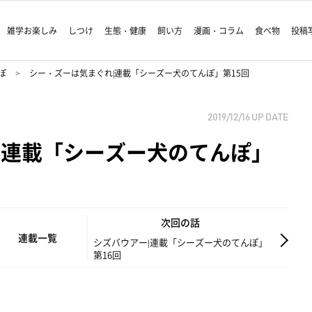
雑学お楽しみ
しつけ
生態・健康
飼い方
漫画・コラム
食べ物
投稿
ぽ
シー・ズーは気まぐれ|連載「シーズー犬のてんぽ」第15回
2019/12/16
UP DATE
|連載「シーズー犬のてんぽ」
次回の話
連載一覧
シズバウアー|連載「シーズー犬のてんぽ」
第16回