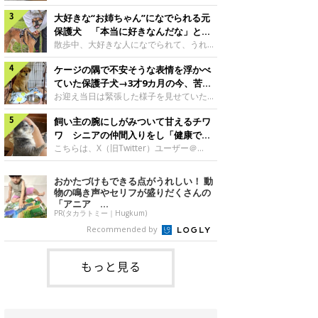
したのでしょうか。今回は、神楽ちゃんの
犬。あれから2カ月、表情や行動にさまざ
成長を飼い主さんと振り返ります！神楽ち
大好きな“お姉ちゃん”になでられる元
まな変化が見られるようになりました。遊
ゃんの成長について聞いた！お迎えから数
び疲れて眠る生後2カ月のなっちゃん遊び
保護犬 「本当に好きなんだな」と感
日後の神楽ちゃん（撮影時生後2カ月）＠
疲れた様子のなっちゃん。@Pkndg_紹介
じる表情にほっこり
散歩中、大好きな人になでられて、うれし
Kus1oKg2vsgdWS2――お迎え当初の神楽
するのは、X（旧Twitter）ユーザー
そうな表情を見せる元保護犬。甘えるよう
ちゃんの様子について教えてください。飼
@Pkndg_さんの愛犬・なっちゃん（取材
ケージの隅で不安そうな表情を浮かべ
な姿に、見ているこちらまでほっこりしま
い主さん： 「お迎え当日から“ヘソ天”で寝
時、生後4カ月／柴犬）。こちらの写真
す。大好きな“お姉ちゃん”に甘える小次郎
ていた保護子犬→3才9カ月の今、苦手
るようなコでし
は、なっちゃんが生後2カ月のころに撮影
くん妹さんになでてもらい、うれしそうな
を克服し頼もしいコに成長！
お迎え当日は緊張した様子を見せていた元
された一枚です。この日、なっちゃんは家
表情を見せる小次郎くん（2026年6月撮
野犬の保護子犬。あれから約3年半、苦手
族と一緒におもちゃで遊んでいました。た
影）。@mika_Jimmy紹介するのは、X（旧
飼い主の腕にしがみついて甘えるチワ
だったことを一つひとつ克服し、家族に寄
くさん遊んで疲れたのか、その後は眠り始
Twitter）ユーザー@mika_Jimmyさんの愛
り添う姿を見せています。お迎え当日、ケ
ワ シニアの仲間入りをし「健康で穏
めたそうです。眠るなっちゃん。
犬・小次郎くん（撮影時5才）。こちら
ージの隅で不安そうにお迎え当日のシルビ
やかな暮らしが続いてほしい」と願う
こちらは、X（旧Twitter）ユーザー＠
@Pkndg_
は、飼い主さんの妹さんと一緒に散歩をし
アちゃん。@nemonemotos今回紹介する
kotubusuke617さんが投稿した写真。写
たときに撮影したという一枚です。この
のは、X（旧Twitter）ユーザー
っているのは、愛犬でチワワのつぶしゃん
おかたづけもできる点がうれしい！ 動
日、飼い主さんは実家から自宅へ帰る途
@nemonemotosさんの愛犬・シルビアち
（本名：こつぶちゃん）です。飼い主さん
物の鳴き声やセリフが盛りだくさんの
中、妹さんと公園で待ち合わせ
ゃん（撮影当時、生後推定2カ月）。飼い
の腕にしがみつくつぶしゃん（撮影時6
「アニア ...
主さんが「#最初に撮った一枚」として投
才）＠kotubusuke617撮影当時の状況に
PR(タカラトミー｜Hugkum)
稿した写真には、ケージの隅で不安そうな
ついて伺うと、飼い主さんはこう教えてく
Recommended by
表情を浮かべるシルビアちゃんの姿が写っ
れました。飼い主さん： 「ある休日のこ
ていました。こちらは、保護犬だったシル
とです。私がソファに座った途端にひざの
上にのってきたので、そのままなでながら
もっと見る
テレビを見ていたのですが、微動だにしな
いので気になって見てみると、腕にしがみ
つくような形で気持ちよさそうに