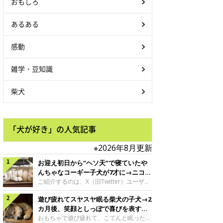
おもしろ
あるある
感動
雑学・豆知識
柴犬
「犬が好き」の人気記事
※2026年8月更新
お迎え初日から“ヘソ天”で寝ていたや
んちゃなコーギー子犬が7才に→ニコニ
コ“コーギースマイル”が魅力のコに成
ご紹介するのは、X（旧Twitter）ユーザー
＠Kus1oKg2vsgdWS2さんの愛犬でウェル
長！
遊び疲れてスヤスヤ眠る柴犬の子犬→2
シュ・コーギー・ペンブロークの神楽ちゃ
ん。今年の8月で7才になるという神楽ちゃ
カ月後、笑顔としっぽで喜びを表すコ
んですが、いったいどんな子犬時代を過ご
に成長！
おもちゃで遊び疲れて、こてんと眠った子