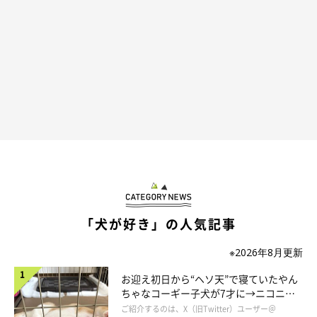
いぬのきもち投稿写真ギャラリー
柴の毛色は、
赤、黒褐色、胡麻、黒胡麻、赤胡麻
が認められてい
ますが、ほかにも白や虎毛がいます。
「犬が好き」の人気記事
※2026年8月更新
お迎え初日から“ヘソ天”で寝ていたやん
ちゃなコーギー子犬が7才に→ニコニ
コ“コーギースマイル”が魅力のコに成
ご紹介するのは、X（旧Twitter）ユーザー＠