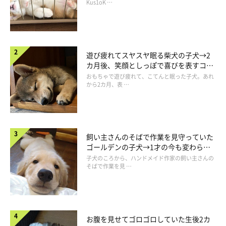
長！
Kus1oK …
遊び疲れてスヤスヤ眠る柴犬の子犬→2
柴といえば「赤」！
カ月後、笑顔としっぽで喜びを表すコに
成長！
おもちゃで遊び疲れて、こてんと眠った子犬。あれ
から2カ月、表 …
飼い主さんのそばで作業を見守っていた
ゴールデンの子犬→1才の今も変わらな
い“見守り隊”の姿にほっこり
子犬のころから、ハンドメイド作家の飼い主さんの
そばで作業を見 …
お腹を見せてゴロゴロしていた生後2カ