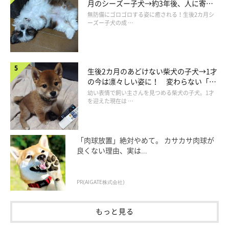
月のシーズー子犬→約3年後、人に寄り
添う優しいコに成長した姿にほっこり
無防備にゴロゴロする姿に癒される！生後2カ月シ
ーズー子犬の成 …
生後2カ月のあどけない柴犬の子犬→1才
いぬのきもち投稿写真ギャラリー
の今は凛々しい姿に！ 変わらない「く
りくりおめめ」にもほっこり
幼い表情で飼い主さんを見つめる柴犬の子犬。1才
「赤」は茶色っぽい色です。柴といえばこの毛色を思い浮かべる
を迎えた現在は …
かたも多いでしょう。
「肉球放置」絶対やめて。 カサカサ肉球が
良くない理由、実は...
PR(AIGATE株式会社)
もっと見る