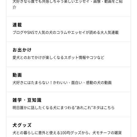
犬好きなら誰でも共感しちゃう楽しいエッセイ・画像・動画をご紹
介
連載
ブログやSNSで人気の犬のコラムやエッセイが読める大人気連載
お出かけ
愛犬とのおでかけが楽しくなるスポット情報やコツなど
動画
犬好きにはたまらない！かわいい・面白い・感動の犬の動画
いぬのきもち投稿写真ギャラリー
全身が真っ白の毛色。白い毛色の柴は頭数が少ないようです。
雑学・豆知識
明日誰かに話したくなる犬にまつわる”あれこれ”ネタはこちら
犬グッズ
犬との暮らしに意外と使える100均グッズから、犬モチーフの雑貨