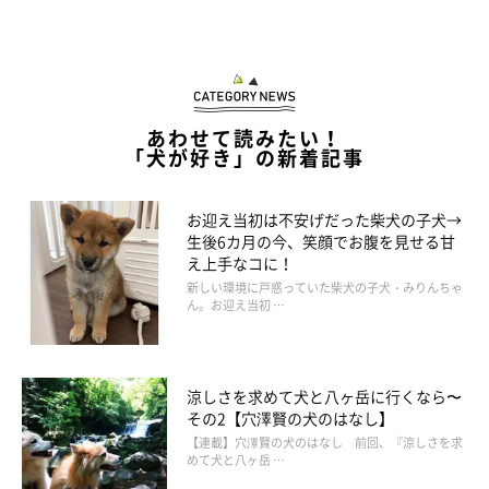
あわせて読みたい！
「犬が好き」の新着記事
黒い毛色だけどお腹が白い「黒褐色」
お迎え当初は不安げだった柴犬の子犬→
生後6カ月の今、笑顔でお腹を見せる甘
え上手なコに！
新しい環境に戸惑っていた柴犬の子犬・みりんちゃ
ん。お迎え当初 …
涼しさを求めて犬と八ヶ岳に行くなら〜
その2【穴澤賢の犬のはなし】
【連載】穴澤賢の犬のはなし 前回、『涼しさを求
めて犬と八ヶ岳 …