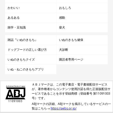
かわいい
おもしろ
歩くのイヤイヤ！「拒否柴」な一面も
あるある
感動
雑学・豆知識
柴犬
雑誌『いぬのきもち』
いぬのきもち健保
ドッグフードの正しい選び方
犬診断
いぬのきもちクイズ
購読者専用ページ
いぬ・ねこのきもちアプリ
ＡＢＪマークは、この電子書店・電子書籍配信サービス
が、著作権者からコンテンツ使用許諾を得た正規版配信サ
ービスであることを示す登録商標（登録番号 第11091003
号）です。
ABJマークの詳細、ABJマークを掲示しているサービスの一
覧はこちら→
https://aebs.or.jp/