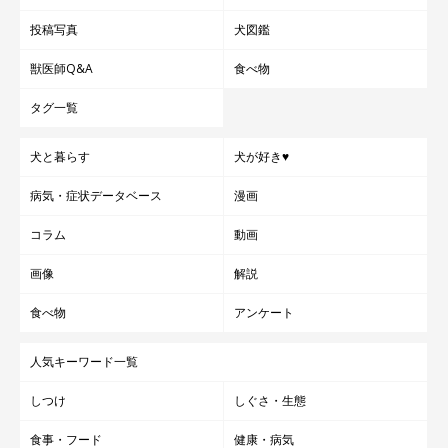
投稿写真
犬図鑑
日本犬らしく、柴には桜や梅などの花がひときわ似合いますよ
獣医師Q&A
食べ物
ね。頭にお花をのせた、大和撫子風ショットが素敵です♪
タグ一覧
犬と暮らす
犬が好き♥
病気・症状データベース
漫画
コラム
動画
画像
解説
食べ物
アンケート
人気キーワード一覧
しつけ
しぐさ・生態
食事・フード
健康・病気