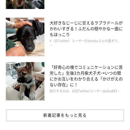
大好きなじーじに甘えるラブラドールが
かわいすぎる！ふだんの穏やかな一面に
もほっこり
X（旧Twitter）ユーザー＠sbrsitmさんの愛犬で、
…
いぬのきもち投稿写真ギャラリー
「好奇心の塊でコミュニケーションに苦
労した」生後3カ月柴犬子犬→いつの間
黒い毛色が中心ですが、顔の下側から胸、お腹は白いのが特徴で
にかお互いをわかり合える「かけがえの
す。
ない存在」に！
紹介するのは、X(旧Twitter)ユーザー@siba883 …
新着記事をもっと見る