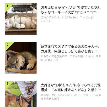
い！小さい！」と歓声をあげているようでした。
お迎え初日から“ヘソ天”で寝ていたやん
ちゃなコーギー子犬が7才に→ニコニ
コ“コーギースマイル”が魅力のコに成
ご紹介するのは、X（旧Twitter）ユーザー＠
長！
Kus1oK …
遊び疲れてスヤスヤ眠る柴犬の子犬→2
カ月後、笑顔としっぽで喜びを表すコに
成長！
おもちゃで遊び疲れて、こてんと眠った子犬。あれ
から2カ月、表 …
大好きな“お姉ちゃん”になでられる元保
護犬 「本当に好きなんだな」と感じる
表情にほっこり
散歩中、大好きな人になでられて、うれしそうな表
情を見せる元保 …
小さな大物、天