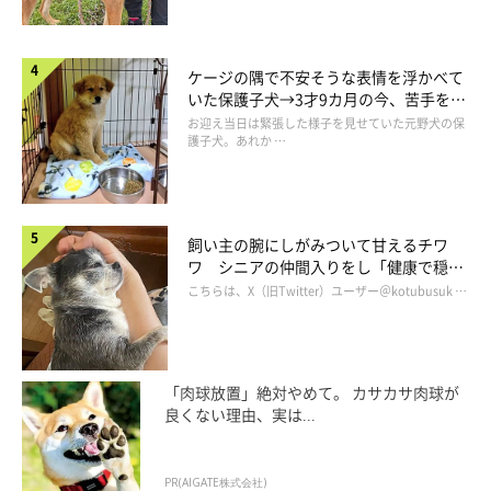
ケージの隅で不安そうな表情を浮かべて
いた保護子犬→3才9カ月の今、苦手を克
服し頼もしいコに成長！
お迎え当日は緊張した様子を見せていた元野犬の保
護子犬。あれか …
飼い主の腕にしがみついて甘えるチワ
ワ シニアの仲間入りをし「健康で穏や
かな暮らしが続いてほしい」と願う
こちらは、X（旧Twitter）ユーザー＠kotubusuk …
「肉球放置」絶対やめて。 カサカサ肉球が
良くない理由、実は...
天は、そんな大興奮のももに怯えるどころか全く物怖じしません
でした。
母猫や兄弟猫達の愛情をたっぷり受けていたのでしょうか、疑う
PR(AIGATE株式会社)