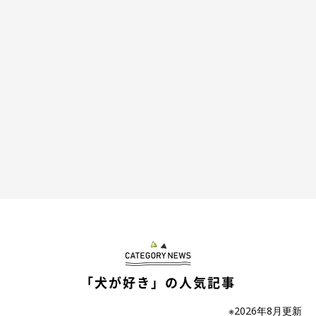
ケージの中の天に気づいたももは大慌てでケージの前に張り付き
ます。
ご自慢のくるりんしっぽもせわしなく揺れる。
「犬が好き」の人気記事
右へ左へビシバシビシバシ。
甲高く鳴き続けるももの声はまるで「かわいい！小さい！かわい
※2026年8月更新