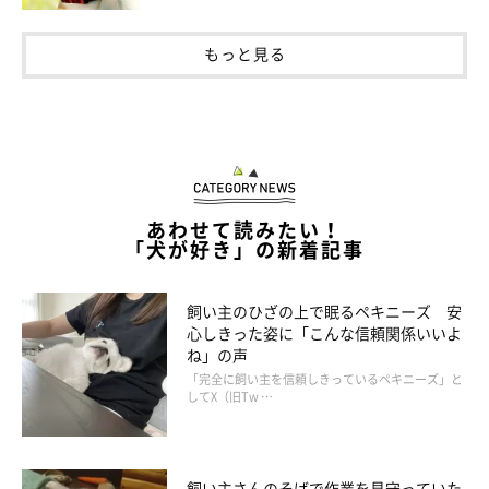
ことも恐れることも知らず、目の前で大騒ぎしているももに顔を
近づけて匂いを嗅ごうとしたり、ケージから出てルンルンとお家
もっと見る
の散策を始めました。
しまいには、今にもかぶりつきそうな勢いのももの目の前で、小
さな足を器用に上げて毛づくろいを始める大物っぷり。
これが、ももと天の初めて会った日の出来事でした。
あわせて読みたい！
「犬が好き」の新着記事
ももと天が出会った日
飼い主のひざの上で眠るペキニーズ 安
心しきった姿に「こんな信頼関係いいよ
ね」の声
「完全に飼い主を信頼しきっているペキニーズ」と
してX（旧Tw …
飼い主さんのそばで作業を見守っていた