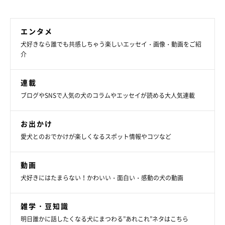
エンタメ
柴犬もも（2012年生まれ・メス）黒猫の天（2015年生まれ・オ
犬好きなら誰でも共感しちゃう楽しいエッセイ・画像・動画をご紹
介
ス）キジトラの空(??年生まれ・オス)と暮らす日常を、ほのぼの
楽しく伝える動画が話題の、チャンネル登録者数40万人超えの人
連載
気YOUTUBER。かわいいイラストにもファンが多い
ブログやSNSで人気の犬のコラムやエッセイが読める大人気連載
ももと天空 YOUTUBE
お出かけ
愛犬とのおでかけが楽しくなるスポット情報やコツなど
ももと天空 instagram
動画
犬好きにはたまらない！かわいい・面白い・感動の犬の動画
雑学・豆知識
明日誰かに話したくなる犬にまつわる”あれこれ”ネタはこちら