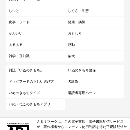
しつけ
しぐさ・生態
食事・フード
健康・病気
かわいい
おもしろ
あるある
感動
雑学・豆知識
柴犬
雑誌『いぬのきもち』
いぬのきもち健保
ドッグフードの正しい選び方
犬診断
いぬのきもちクイズ
購読者専用ページ
いぬ・ねこのきもちアプリ
ＡＢＪマークは、この電子書店・電子書籍配信サービス
が、著作権者からコンテンツ使用許諾を得た正規版配信サ