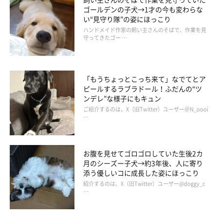
ゴールデンの子犬→1才の今も変わらな
い“見守り隊”の姿にほっこり
ハンドメイド作家の飼い主さんのそばで、作業を見
守ってきたゴー …
「もうちょっとこっち来て」なでてとア
ピールするラブラドール！ふだんの“ツ
ンデレ”な様子にもキュン
ご紹介するのは、X（旧Twitter）ユーザー＠N_oooi
…
お腹を見せてゴロゴロしていた生後2カ
月のシーズー子犬→約3年後、人に寄り
添う優しいコに成長した姿にほっこり
紹介するのは、X（旧Twitter）ユーザー@doggy_c
…