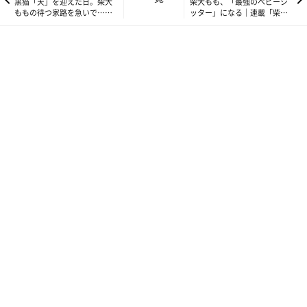
黒猫「天」を迎えた日。柴犬
柴犬もも、「最強のベビーシ
ももの待つ家路を急いで…｜
ッター」になる｜連載「柴犬
連載「柴犬ももと猫たち」
ももと猫たち」vol.8
vol.6
ももは、というか若い柴犬は大概そうなのかもしれませんが、散
歩中などに他の動物に遭遇すると大興奮で本能をむき出しにしま
す。
うちの周りは山も川も田んぼもあるような田舎なので、野生動物
に遭遇することも珍しくありません。
特に猫に出くわすことが多く、そのたびに、ももは大喜びでお近
づきになろうとするのですが、ことごとく威嚇され、逃げられ、