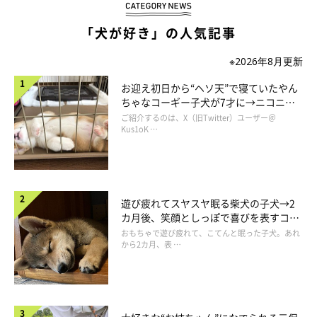
「犬が好き」の人気記事
※2026年8月更新
お迎え初日から“ヘソ天”で寝ていたやん
ちゃなコーギー子犬が7才に→ニコニ
コ“コーギースマイル”が魅力のコに成
ご紹介するのは、X（旧Twitter）ユーザー＠
長！
Kus1oK …
遊び疲れてスヤスヤ眠る柴犬の子犬→2
カ月後、笑顔としっぽで喜びを表すコに
成長！
おもちゃで遊び疲れて、こてんと眠った子犬。あれ
から2カ月、表 …