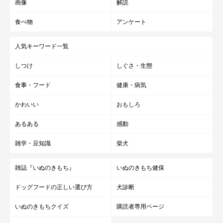
画像
解説
食べ物
アンケート
人気キーワード一覧
しつけ
しぐさ・生態
食事・フード
健康・病気
かわいい
おもしろ
あるある
感動
雑学・豆知識
柴犬
雑誌『いぬのきもち』
いぬのきもち健保
ドッグフードの正しい選び方
犬診断
いぬのきもちクイズ
購読者専用ページ