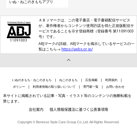
いぬ・ねこのきもちアプリ
ＡＢＪマークは、この電子書店・電子書籍配信サービス
が、著作権者からコンテンツ使用許諾を得た正規版配信サ
ービスであることを示す登録商標（登録番号 第11091003
号）です。
ABJマークの詳細、ABJマークを掲示しているサービスの一
覧はこちら→
https://aebs.or.jp/
いぬのきもち・ねこのきもち
ねこのきもち
広告掲載
利用規約
ポリシー
利用者情報の取り扱いについて
専門家一覧
お問い合わせ
本サイトに掲載されている記事・写真・イラスト等のコンテンツの無断転載を
禁じます。
会社案内
個人情報保護法に基づく公表事項等
Copyright © Benesse Style Care Group Co.,Ltd. All Rights Reserved.