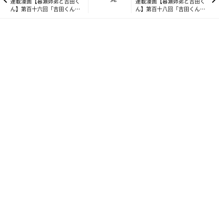
連載漫画【暮瀬姉弟と吉田く
連載漫画【暮瀬姉弟と吉田く
家に暮瀬姉弟がずっと一緒にいることに慣れた吉田君。そりゃ、
ん】第百十六回「吉田くんと
ん】第百十八回「吉田くんと
探しちゃうよね。
近頃の配達」
のシャンプー」