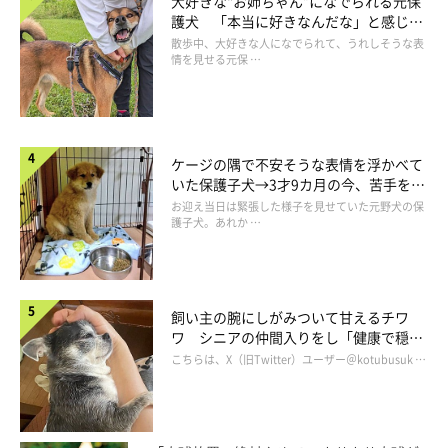
大好きな“お姉ちゃん”になでられる元保
護犬 「本当に好きなんだな」と感じる
表情にほっこり
散歩中、大好きな人になでられて、うれしそうな表
情を見せる元保 …
ケージの隅で不安そうな表情を浮かべて
いた保護子犬→3才9カ月の今、苦手を克
服し頼もしいコに成長！
お迎え当日は緊張した様子を見せていた元野犬の保
護子犬。あれか …
飼い主の腕にしがみついて甘えるチワ
ワ シニアの仲間入りをし「健康で穏や
かな暮らしが続いてほしい」と願う
こちらは、X（旧Twitter）ユーザー＠kotubusuk …