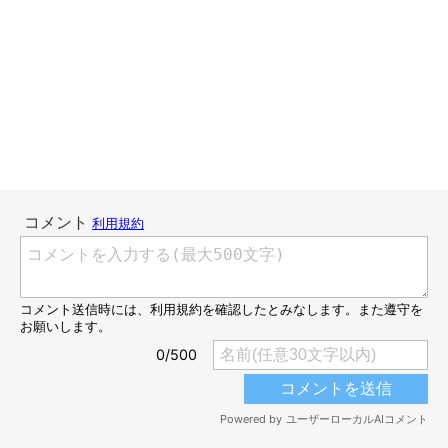
たかむら
Twitter：
@tkmuuuum
Pixiv：
ID：22400698
ねこ・いぬのきもちクリエーターズLINEスタンプ
https://pet.benesse.ne.jp/topics/creator/takamura.html