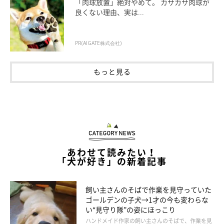
「肉球放置」絶対やめて。 カサカサ肉球が
良くない理由、実は...
PR(AIGATE株式会社)
もっと見る
あわせて読みたい！
「犬が好き」の新着記事
飼い主さんのそばで作業を見守っていた
ゴールデンの子犬→1才の今も変わらな
い“見守り隊”の姿にほっこり
ハンドメイド作家の飼い主さんのそばで、作業を見