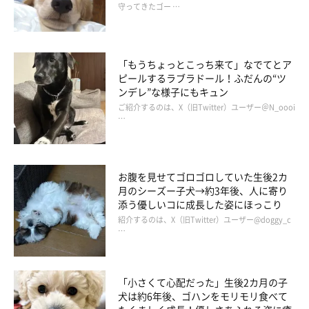
守ってきたゴー …
「もうちょっとこっち来て」なでてとア
ピールするラブラドール！ふだんの“ツ
ンデレ”な様子にもキュン
ご紹介するのは、X（旧Twitter）ユーザー＠N_oooi
…
お腹を見せてゴロゴロしていた生後2カ
月のシーズー子犬→約3年後、人に寄り
添う優しいコに成長した姿にほっこり
紹介するのは、X（旧Twitter）ユーザー@doggy_c
…
「小さくて心配だった」生後2カ月の子
犬は約6年後、ゴハンをモリモリ食べて