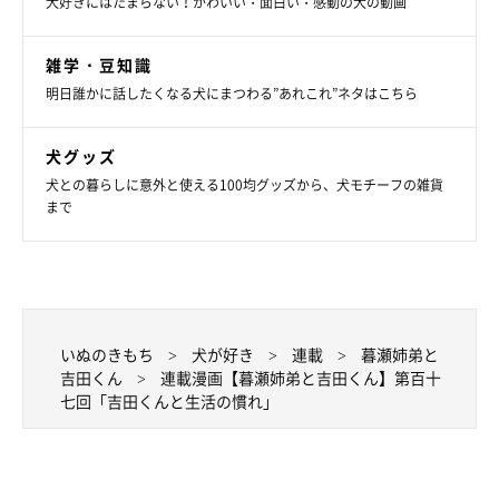
犬好きにはたまらない！かわいい・面白い・感動の犬の動画
雑学・豆知識
明日誰かに話したくなる犬にまつわる”あれこれ”ネタはこちら
犬グッズ
犬との暮らしに意外と使える100均グッズから、犬モチーフの雑貨
まで
いぬのきもち
犬が好き
連載
暮瀬姉弟と
吉田くん
連載漫画【暮瀬姉弟と吉田くん】第百十
七回「吉田くんと生活の慣れ」