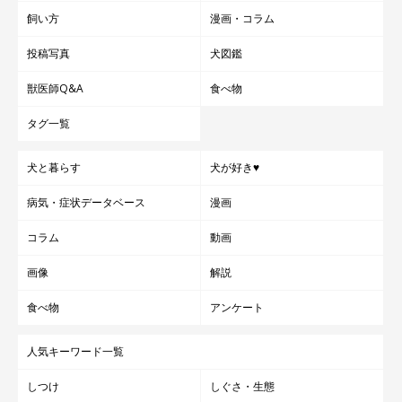
飼い方
漫画・コラム
投稿写真
犬図鑑
獣医師Q&A
食べ物
タグ一覧
犬と暮らす
犬が好き♥
病気・症状データベース
漫画
コラム
動画
画像
解説
食べ物
アンケート
人気キーワード一覧
しつけ
しぐさ・生態