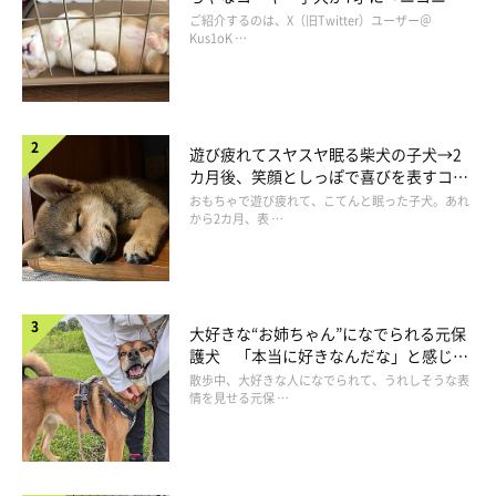
コ“コーギースマイル”が魅力のコに成
ご紹介するのは、X（旧Twitter）ユーザー＠
長！
Kus1oK …
遊び疲れてスヤスヤ眠る柴犬の子犬→2
カ月後、笑顔としっぽで喜びを表すコに
一度遠くまで避難。やっぱり怖いよね…
成長！
おもちゃで遊び疲れて、こてんと眠った子犬。あれ
@rosetheme_
から2カ月、表 …
ジェスくんは、セミからかなりの距離をとって様子を伺います。
そりゃ怖いよね…人間でも怖いもの…。しかし、ここを通らない
ことにはどこにも行けません。
大好きな“お姉ちゃん”になでられる元保
護犬 「本当に好きなんだな」と感じる
表情にほっこり
散歩中、大好きな人になでられて、うれしそうな表
そこで、勇気を振り絞って…
情を見せる元保 …