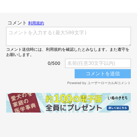
どうしよう…
@rosetheme_
倒れているセミの横を通ろうとするも、怖くて引き返すジェスく
ん。