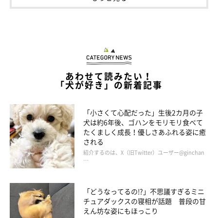
あわせて読みたい！
「犬が好き」の新着記事
「小さくて心配だった」生後2カ月の子
犬は約6年後、ゴハンをモリモリ食べて
たくましく成長！優しさあふれる姿に癒
される
紹介するのは、X（旧Twitter）ユーザー@ginchan
…
うわあああああ
@rosetheme_
「どうなってるの!?」不思議すぎるミニ
チュアダックスの寝相が話題 普段の甘
えん坊な姿にもほっこり
壁に沿って最大限距離を取ってダッシュ！