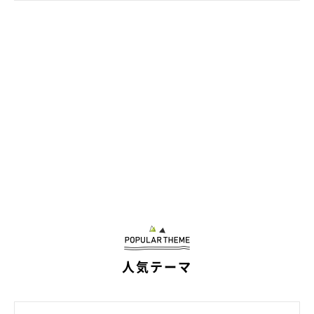
うわあああああああああああ！！！
@rosetheme_
ビビりながらも、勇気を出してセミを克服したのでした。スゴ
い！！！ 素晴らしいガッツを見せてくれたジェスくんに、
Twitterユーザーさんからは…
「セミファイナルの怖さはいぬもひと共通」
「セミファイナル恐怖症ww」
「壁擦りながら避けるのかわいい」
人気テーマ
「なんて可愛い子なの…」