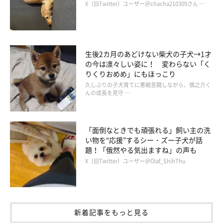
X（旧Twitter）ユーザー＠chacha210309さん …
生後2カ月のあどけない柴犬の子犬→1才
の今は凛々しい姿に！ 変わらない「く
りくりおめめ」にもほっこり
久しぶりの子犬育てに悪戦苦闘しながら、慎之介く
んの成長を見守 …
「面倒なときでも頑張れる」飼い主の洗
い物を“応援”するシー・ズー子犬が話
題！「俄然やる気出ますね」の声も
X（旧Twitter）ユーザー＠Olaf_ShihThu
新着記事をもっと見る