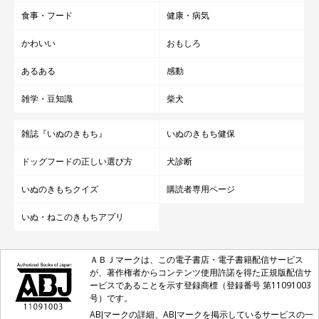
食事・フード
健康・病気
かわいい
おもしろ
あるある
感動
雑学・豆知識
柴犬
雑誌『いぬのきもち』
いぬのきもち健保
ドッグフードの正しい選び方
犬診断
いぬのきもちクイズ
購読者専用ページ
いぬ・ねこのきもちアプリ
ＡＢＪマークは、この電子書店・電子書籍配信サービス
が、著作権者からコンテンツ使用許諾を得た正規版配信サ
ービスであることを示す登録商標（登録番号 第11091003
号）です。
ABJマークの詳細、ABJマークを掲示しているサービスの一