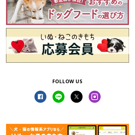
ぜひ覗いてみてくださいね♪
参照／Twitter（
@rosetheme_
）
文／二宮ねこむ
FOLLOW US