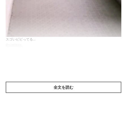
スゴいビビってる…
@rosetheme_
Twitterユーザー
@rosetheme_さん
の愛犬・ジェスくんは、過去
にセミを鼻先でツンツンとしていたときにジリリリリリと鳴き始
めてびっくりして以来、
セミにトラウマが
あるみたい。
全文を読む
この日、
廊下にまさかの天敵のセミが…。