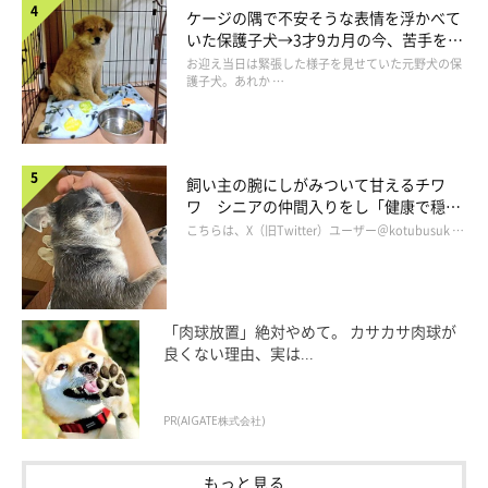
ケージの隅で不安そうな表情を浮かべて
いた保護子犬→3才9カ月の今、苦手を克
服し頼もしいコに成長！
お迎え当日は緊張した様子を見せていた元野犬の保
護子犬。あれか …
飼い主の腕にしがみついて甘えるチワ
ワ シニアの仲間入りをし「健康で穏や
かな暮らしが続いてほしい」と願う
こちらは、X（旧Twitter）ユーザー＠kotubusuk …
「肉球放置」絶対やめて。 カサカサ肉球が
良くない理由、実は...
ダッシュ！
PR(AIGATE株式会社)
もっと見る