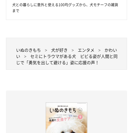
ビビる姿が完全に人間と同じで可愛すぎるジェスくんでした！
犬との暮らしに意外と使える100均グッズから、犬モチーフの雑貨
まで
いぬのきもち
犬が好き
エンタメ
かわい
い
セミにトラウマがある犬 ビビる姿が人間と同
じで「勇気を出して避ける」姿に応援の声！
ジェスくん（写真右）とブルースくん（写真左）
@rosetheme_
飼い主さんのTwitter
にはジェスくんだけでなく、一緒に暮らす