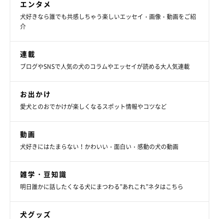
「人間みたいでかわいいです」
エンタメ
犬好きなら誰でも共感しちゃう楽しいエッセイ・画像・動画をご紹
「かわいすぎて辛いです笑」
介
連載
などと反響が寄せられ、2.7万件のリツイート・14.9万件の「い
ブログやSNSで人気の犬のコラムやエッセイが読める大人気連載
いね」（9月7日時点）がつき、大きな話題となっていたようで
す。
お出かけ
愛犬とのおでかけが楽しくなるスポット情報やコツなど
動画
犬好きにはたまらない！かわいい・面白い・感動の犬の動画
鼻先でツンツンしてたセミが急に息を吹き返して以降ト
ラウマになったらしい😂
pic.twitter.com/leZo1ELMmC
— rose🌴 (@rosetheme_)
August 18, 2020
雑学・豆知識
明日誰かに話したくなる犬にまつわる”あれこれ”ネタはこちら
犬グッズ