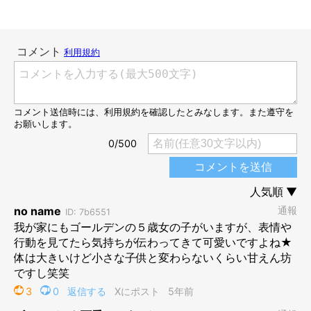
＠golden_mosh
飼い主さんが、いじけているモッシュくんのしっぽを
わさわさ
と
触ると…