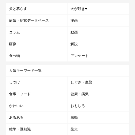
何にでも興味津々で、初めて見るものには大興奮しちゃうことも
犬と暮らす
犬が好き♥
しばしばあるというモッシュくん。とにかく人間が大好きで、犬
病気・症状データベース
漫画
好きな人を見分けて甘えに行ってしまうそうです♪
コラム
動画
飼い主さんのInstagram
には、可愛いモッシュくんの姿がたくさ
画像
解説
ん投稿されています。楽しい日常の様子をぜひチェックしてみて
食べ物
アンケート
くださいね！
人気キーワード一覧
しつけ
しぐさ・生態
参照／Instagram（
@golden_mosh
）
取材・文・構成／雨宮カイ
食事・フード
健康・病気
かわいい
おもしろ
あるある
感動
雑学・豆知識
柴犬