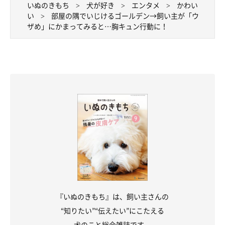
いぬのきもち
犬が好き
エンタメ
かわい
もらえないのですねたような態度
をとります。
い
部屋の隅でいじけるゴールデン→飼い主が「ウ
ザめ」にかまってみると…胸キュン行動に！
食事が終わってモッシュを見たら、
隅に隠れていて『頭隠して尻
隠さず』状態
だったので、出ているしっぽを触ったら出てきてく
れるかな？と、何度も触りました。出てくるのは何となく予想で
きたのですが、甘えてくるとは思ってもいなかったですね」
『いぬのきもち』は、飼い主さんの
“知りたい”“伝えたい”にこたえる
犬のこと総合雑誌です。