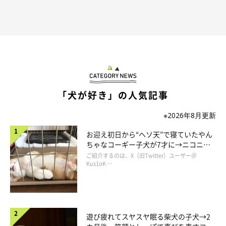
さらに隅のほうへ入っていくモッシュくん
＠golden_mosh
「ふん、だ！ もういいもんね！」
と言わんばかりの態度に
「犬が好き」の人気記事
（笑） いじけているときって、心では許していても引っ込みが
※2026年8月更新
つかなくなって、さらにいじけてしまうものですよね。
お迎え初日から“ヘソ天”で寝ていたやん
ちゃなコーギー子犬が7才に→ニコニ
それでも
「ウザめ」
に飼い主さんがちょっかいをかけると…
コ“コーギースマイル”が魅力のコに成
ご紹介するのは、X（旧Twitter）ユーザー＠
長！
Kus1oK …
遊び疲れてスヤスヤ眠る柴犬の子犬→2