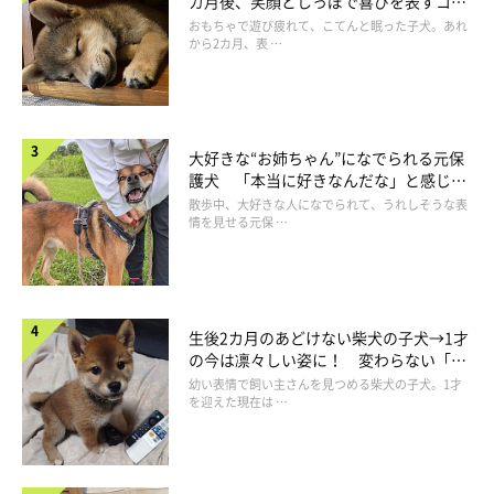
カ月後、笑顔としっぽで喜びを表すコに
成長！
おもちゃで遊び疲れて、こてんと眠った子犬。あれ
から2カ月、表 …
大好きな“お姉ちゃん”になでられる元保
護犬 「本当に好きなんだな」と感じる
表情にほっこり
散歩中、大好きな人になでられて、うれしそうな表
情を見せる元保 …
やっぱり飼い主さんが好き！
生後2カ月のあどけない柴犬の子犬→1才
の今は凛々しい姿に！ 変わらない「く
りくりおめめ」にもほっこり
幼い表情で飼い主さんを見つめる柴犬の子犬。1才
を迎えた現在は …