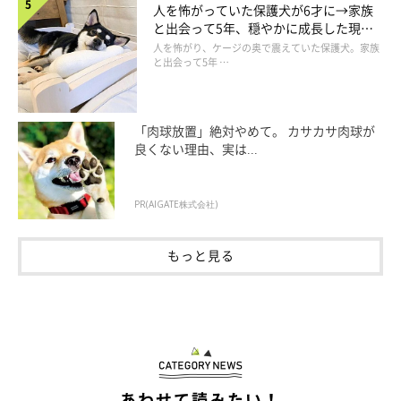
人を怖がっていた保護犬が6才に→家族
と出会って5年、穏やかに成長した現在
の姿にグッとくる
人を怖がり、ケージの奥で震えていた保護犬。家族
と出会って5年 …
「肉球放置」絶対やめて。 カサカサ肉球が
良くない理由、実は...
PR(AIGATE株式会社)
もっと見る
「も〜しょうがないな〜」
＠golden_mosh
隅からゆっくりと出てくる
モッシュくん。そして、飼い主さんに
ぴったりと体を寄せて甘えるのでした。やっぱり飼い主さんのこ
とが大好きなんですね！
あわせて読みたい！