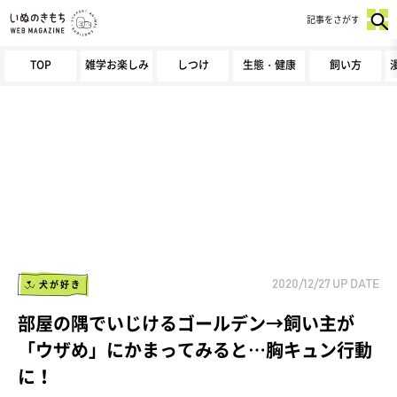
記事をさがす
TOP
雑学お楽しみ
しつけ
生態・健康
飼い方
犬が好き
2020/12/27
UP DATE
部屋の隅でいじけるゴールデン→飼い主が
「ウザめ」にかまってみると…胸キュン行動
に！