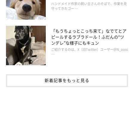
ハンドメイド作家の飼い主さんのそばで、作業を見
守ってきたゴー …
「もうちょっとこっち来て」なでてとア
mosh324(@golden_mosh)がシェアした投稿
ピールするラブラドール！ふだんの“ツ
ンデレ”な様子にもキュン
ご紹介するのは、X（旧Twitter）ユーザー＠N_oooi
…
新着記事をもっと見る