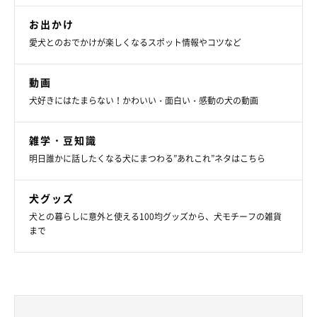
お出かけ
愛犬とのおでかけが楽しくなるスポット情報やコツなど
動画
モッシュくんは、パパさんのことが大好き♡
犬好きにはたまらない！かわいい・面白い・感動の犬の動画
＠golden_mosh
雑学・豆知識
いじけた姿も、大きな体で飼い主さんに思いっきり甘える姿も可
明日誰かに話したくなる犬にまつわる”あれこれ”ネタはこちら
愛いモッシュくん。飼い主さんにお話を聞いてみると、あのとき
飼い主さんご家族は食事中だったそうで…モッシュくんは誰にも
犬グッズ
かまってもらえず、拗ねてしまったのだといいます。
犬との暮らしに意外と使える100均グッズから、犬モチーフの雑貨
まで
飼い主さん：
「私たちの食事中は、『モッシュにかまわない』がルールです。
モッシュも、それをわかっているので、
食事が始まるとかまって