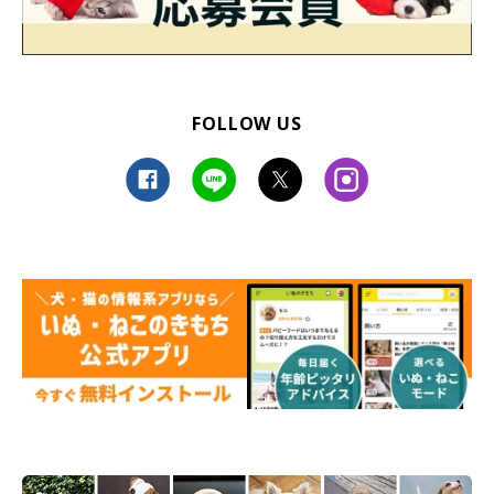
FOLLOW US
カーテンに隠れてる…（笑）
＠golden_mosh
紹介した動画では「部屋の隅に隠れる」といういじけ方をしたモ
ッシュくんですが、いつもは
「カーテンの奥に体を隠して、ふて
くされたように寝そべる」
といういじけ方をするのだそう。
また食事中以外にも、いつも遊んでくれるパパさんがギターの練
習を始めると、モッシュくんはふてくされて寝そべり、ため息を
ついているようです。モッシュくんは気持ちが態度に出やすいよ
うですね（笑）