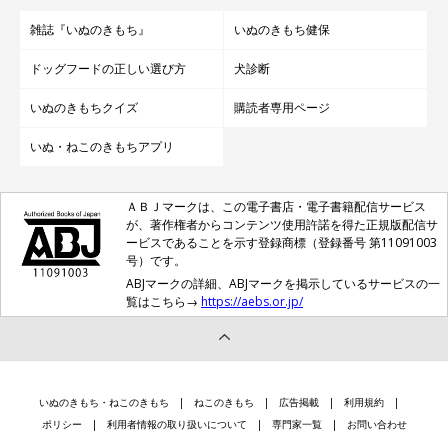
雑誌『いぬのきもち』
いぬのきもち健保
ドッグフードの正しい選び方
犬診断
いぬのきもちクイズ
購読者専用ページ
いぬ・ねこのきもちアプリ
ＡＢＪマークは、この電子書店・電子書籍配信サービス
が、著作権者からコンテンツ使用許諾を得た正規版配信サ
ービスであることを示す登録商標（登録番号 第11091003
号）です。
ABJマークの詳細、ABJマークを掲示しているサービスの一
覧はこちら→
https://aebs.or.jp/
いぬのきもち・ねこのきもち
ねこのきもち
広告掲載
利用規約
ポリシー
利用者情報の取り扱いについて
専門家一覧
お問い合わせ