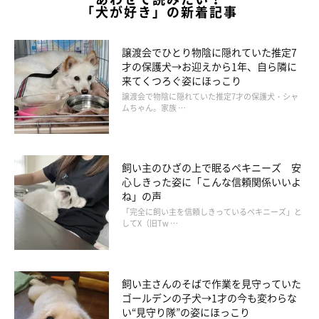
「犬が好き」の新着記事
譲渡会でひとり物陰に隠れていた推定7
才の保護犬→お迎えから1年、自ら隣に
来てくつろぐ姿にほっこり
譲渡会で物陰に隠れていた推定7才の保護犬・シャ
ムちゃん。家族 …
飼い主のひざの上で眠るペキニーズ 安
心しきった姿に「こんな信頼関係いいよ
ね」の声
「完全に飼い主を信頼しきっているペキニーズ」と
してX（旧Tw …
この投稿をInstagramで見る
飼い主さんのそばで作業を見守っていた
ゴールデンの子犬→1才の今も変わらな
い“見守り隊”の姿にほっこり