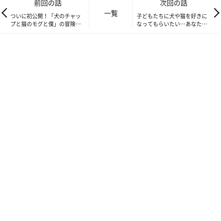
前回の話
次回の話
いぬのきもち・ねこのきもちTwitter
一覧
ついに初公開！「犬のチャッ
子どもたちに犬や猫を好きに
プと猫のモグと僕」の冒険ス
なってもらいたい…あなたは
犬がダントツの第１位！
猫が2位
となりました。
トーリーにワクワク！【いぬ
どんな言葉をかけますか？
ねこ絵本部】
【いぬねこ絵本部】
犬・猫好きさんが集まる「いぬのきもち・ねこのきもち」らし
い、納得の結果となりました。
素敵なエピソードをご紹介！