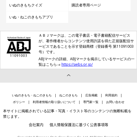
いぬのきもちクイズ
購読者専用ページ
いぬ・ねこのきもちアプリ
ＡＢＪマークは、この電子書店・電子書籍配信サービス
が、著作権者からコンテンツ使用許諾を得た正規版配信サ
ービスであることを示す登録商標（登録番号 第11091003
号）です。
ABJマークの詳細、ABJマークを掲示しているサービスの一
覧はこちら→
https://aebs.or.jp/
いぬのきもち・ねこのきもち
ねこのきもち
広告掲載
利用規約
ポリシー
利用者情報の取り扱いについて
専門家一覧
お問い合わせ
本サイトに掲載されている記事・写真・イラスト等のコンテンツの無断転載を
禁じます。
会社案内
個人情報保護法に基づく公表事項等