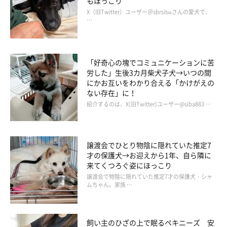
もほっこり
X（旧Twitter）ユーザー＠sbrsitmさんの愛犬で、
…
「好奇心の塊でコミュニケーションに苦
労した」生後3カ月柴犬子犬→いつの間
にかお互いをわかり合える「かけがえの
ない存在」に！
紹介するのは、X(旧Twitter)ユーザー@siba883 …
読み聞かせ園を募集しています！
譲渡会でひとり物陰に隠れていた推定7
未来のいぬ好き・ねこ好きえほんプロジェクト
才の保護犬→お迎えから1年、自ら隣に
来てくつろぐ姿にほっこり
譲渡会で物陰に隠れていた推定7才の保護犬・シャ
ムちゃん。家族 …
参加応募はこちらから
飼い主のひざの上で眠るペキニーズ 安