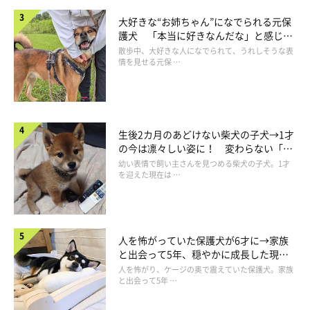
大好きな“お姉ちゃん”になでられる元保
「ずっと社宅で我慢…でも‼︎ カエルやクモ、カマキリ捕まえて大
護犬 「本当に好きなんだな」と感じる
繁殖させては怒られてました。ちゃんと元の場所に戻っていただ
表情にほっこり
散歩中、大好きな人になでられて、うれしそうな表
情を見せる元保 …
きました」
ーーーリプライより引用
だ、大繁殖…！？
と、思わず笑ってしまったこちらのエピソー
ド。
生後2カ月のあどけない柴犬の子犬→1才
親御さんはさぞかしびっくりされたことでしょうが、大繁殖して
の今は凛々しい姿に！ 変わらない「く
りくりおめめ」にもほっこり
しまうぐらい、大切に飼育していたということですね＾＾
幼い表情で飼い主さんを見つめる柴犬の子犬。1才
を迎えた現在は …
人を怖がっていた保護犬が6才に→家族
いかがでしたか？
と出会って5年、穏やかに成長した現在
の姿にグッとくる
人を怖がり、ケージの奥で震えていた保護犬。家族
と出会って5年 …
今回のアンケートで改めて実感したのは、犬や猫はもちろん、鳥
や魚やカエルや虫に至るまで、
「生き物の存在」が子どもの心の