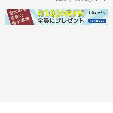
うか。素敵ですね。
「初めて飼った動物はうさぎ、当時縁日の夜店で購入、4、5歳ぐ
らいの時でした
小学生の頃はマルチーズを飼っていて、6歳〜20歳までを一緒に
過ごし、現在ではマルチーズとポメラニアンのMIXの子と、9年
近く一緒に過ごしています」
―――リプライより引用
人生の大部分を愛犬と暮らしてきた
という心あたたまるエピソー
ド。９年近く一緒に過ごす今の愛犬たちとの暮らしが、長く楽し
く続いていくことを願ってやみません！
仰天のおもしろエピソードも！