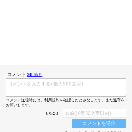
John Howard/gettyimages
「子供の頃は、スタンダードダックス、インコ、ハムスター、金
魚、鈴虫、今は実家で猫、我が家で猫です！」
―――リプライよ
り引用
犬はもちろんのこと、鳥・魚・虫まで、子供が大好きなあらゆる
動物を飼っていたという、
まさに子どもの夢のとも言えるエピソ
ード！
大人になった
今はご実家でも、ご自身でも猫を飼っている
という
ことで、猫との穏やかな暮らしを楽しんでいらっしゃるのでしょ