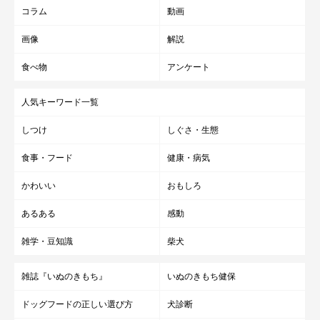
コラム
動画
画像
解説
食べ物
アンケート
人気キーワード一覧
しつけ
しぐさ・生態
食事・フード
健康・病気
かわいい
おもしろ
あるある
感動
雑学・豆知識
柴犬
雑誌『いぬのきもち』
いぬのきもち健保
ドッグフードの正しい選び方
犬診断