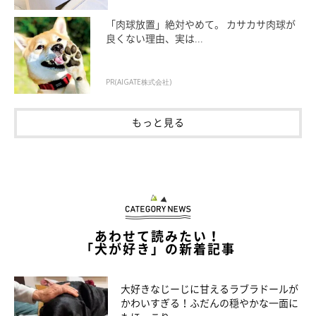
成長に寄り添ってくれる存在
であること。
「肉球放置」絶対やめて。 カサカサ肉球が
良くない理由、実は...
その思いを、未来のいぬ好き・ねこ好きさんを増やしたい！とい
う想いで立ち上がったこのえほんプロジェクトに、しっかりと込
めていきたいと思います。
PR(AIGATE株式会社)
ここまで読んでいただき、ありがとうございました。
もっと見る
次回の活動報告もお楽しみに！
いぬねこ絵本部活動報告はこちらから
あわせて読みたい！
「犬が好き」の新着記事
大好きなじーじに甘えるラブラドールが
かわいすぎる！ふだんの穏やかな一面に