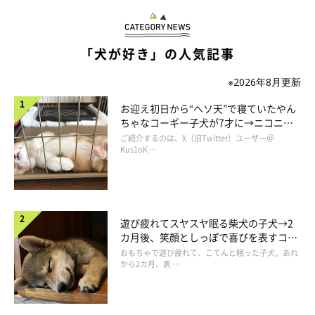
「犬が好き」の人気記事
※2026年8月更新
お迎え初日から“ヘソ天”で寝ていたやん
ちゃなコーギー子犬が7才に→ニコニ
コ“コーギースマイル”が魅力のコに成
ご紹介するのは、X（旧Twitter）ユーザー＠
長！
Kus1oK …
遊び疲れてスヤスヤ眠る柴犬の子犬→2
adogslifephoto/gettyimages
カ月後、笑顔としっぽで喜びを表すコに
成長！
おもちゃで遊び疲れて、こてんと眠った子犬。あれ
子ども時代のお話ということもあり、
やんちゃで面白いエピソー
から2カ月、表 …
ド
もたくさん寄せていただきました。
なかでも、とっておきのお話はこちらです！