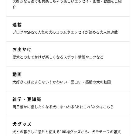
犬好きなら誰でも共感しちゃう楽しいエッセイ・画像・動画をご紹
獣医師：
介
「新しい犬を迎え入れた際に、犬のプライドが傷ついてしまうケ
ースが多いと思います。
新入り犬を迎えた場合は、なるべく先住
連載
犬を優先してあげるなど配慮する
と、少しずつ慣れていくと思い
ブログやSNSで人気の犬のコラムやエッセイが読める大人気連載
ます。先住犬に愛情を示して、安心させてあげることが有効なの
かもしれません」
お出かけ
愛犬とのおでかけが楽しくなるスポット情報やコツなど
動画
（監修：いぬのきもち・ねこのきもち獣医師相談室 担当獣医
犬好きにはたまらない！かわいい・面白い・感動の犬の動画
師）
※写真はスマホアプリ「いぬ・ねこのきもち」で投稿されたもの
雑学・豆知識
です。
明日誰かに話したくなる犬にまつわる”あれこれ”ネタはこちら
※記事と写真に関連性はありませんので予めご了承ください
取材・文／sorami
犬グッズ
犬との暮らしに意外と使える100均グッズから、犬モチーフの雑貨