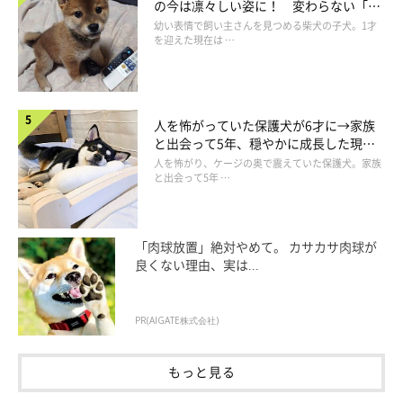
の今は凛々しい姿に！ 変わらない「く
りくりおめめ」にもほっこり
幼い表情で飼い主さんを見つめる柴犬の子犬。1才
いぬのきもち投稿写真ギャラリー
を迎えた現在は …
——犬のプライドを傷つけてしまう可能性のある原因について、
具体的に教えてください。
人を怖がっていた保護犬が6才に→家族
と出会って5年、穏やかに成長した現在
の姿にグッとくる
人を怖がり、ケージの奥で震えていた保護犬。家族
と出会って5年 …
獣医師：
「先述の同居犬などとの関係性のなかで傷ついたり、飼い主さん
の行為によって傷ついてしまうこともあるでしょう。たとえば…
「肉球放置」絶対やめて。 カサカサ肉球が
良くない理由、実は...
自分が信じたことをやったのに飼い主さんに怒られた、褒
めてもらえなかった。
PR(AIGATE株式会社)
自分が同居犬にお手本を示したのに、ケンカになり負け
もっと見る
た。