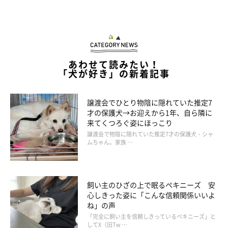
自分を大事にしてくれていた飼い主さんが、他の犬や人を
大事にしている。
あわせて読みたい！
などです。プライドが傷つけられると、犬は悲しい顔をしたり、
「犬が好き」の新着記事
へこんだり、引きこもったり、イライラしたり、怒ったりなどの
反応を見せるでしょう。
譲渡会でひとり物陰に隠れていた推定7
才の保護犬→お迎えから1年、自ら隣に
来てくつろぐ姿にほっこり
どんな犬がプライドが傷つきやすいかについては、どのコでも傷
譲渡会で物陰に隠れていた推定7才の保護犬・シャ
つく可能性があると思います」
ムちゃん。家族 …
飼い主のひざの上で眠るペキニーズ 安
心しきった姿に「こんな信頼関係いいよ
ね」の声
「完全に飼い主を信頼しきっているペキニーズ」と
してX（旧Tw …