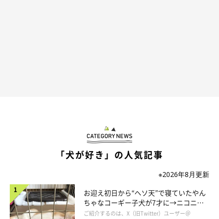
うです」
「犬が好き」の人気記事
※2026年8月更新
お迎え初日から“ヘソ天”で寝ていたやん
ちゃなコーギー子犬が7才に→ニコニ
コ“コーギースマイル”が魅力のコに成
ご紹介するのは、X（旧Twitter）ユーザー＠