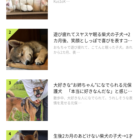
長！
Kus1oK …
犬のプライドが傷つく原因3つ
遊び疲れてスヤスヤ眠る柴犬の子犬→2
カ月後、笑顔としっぽで喜びを表すコに
成長！
おもちゃで遊び疲れて、こてんと眠った子犬。あれ
から2カ月、表 …
大好きな“お姉ちゃん”になでられる元保
護犬 「本当に好きなんだな」と感じる
表情にほっこり
散歩中、大好きな人になでられて、うれしそうな表
情を見せる元保 …
生後2カ月のあどけない柴犬の子犬→1才