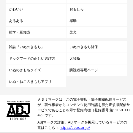
かわいい
おもしろ
あるある
感動
雑学・豆知識
柴犬
雑誌『いぬのきもち』
いぬのきもち健保
ドッグフードの正しい選び方
犬診断
いぬのきもちクイズ
購読者専用ページ
いぬ・ねこのきもちアプリ
ＡＢＪマークは、この電子書店・電子書籍配信サービス
が、著作権者からコンテンツ使用許諾を得た正規版配信サ
ービスであることを示す登録商標（登録番号 第11091003
号）です。
ABJマークの詳細、ABJマークを掲示しているサービスの一
覧はこちら→
https://aebs.or.jp/