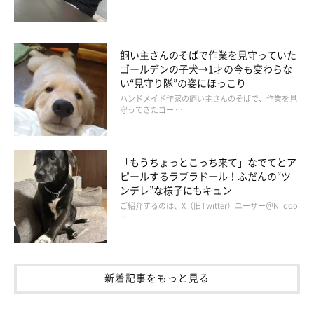
飼い主さんのそばで作業を見守っていた
ゴールデンの子犬→1才の今も変わらな
い“見守り隊”の姿にほっこり
ハンドメイド作家の飼い主さんのそばで、作業を見
守ってきたゴー …
「もうちょっとこっち来て」なでてとア
ピールするラブラドール！ふだんの“ツ
ンデレ”な様子にもキュン
犬のプライドを傷つけないための配慮
ご紹介するのは、X（旧Twitter）ユーザー＠N_oooi
…
新着記事をもっと見る