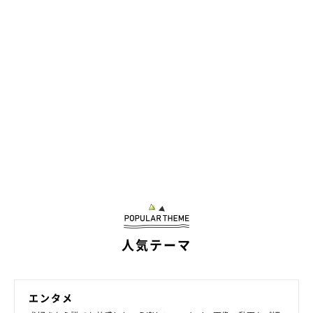
いぬのきもち投稿写真ギャラリー
人気テーマ
——プライドが傷つきやすい犬に対しては、どのように接してあ
げるのがよいでしょうか？
エンタメ