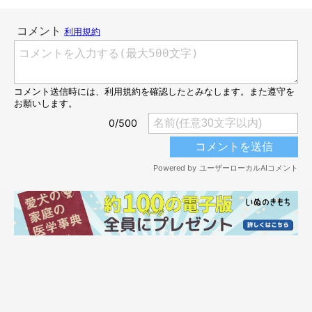
ように見えますので、何かしらプライドと似たような気持ちはあ
る
ように見えます」
——多頭飼いをしていると、そういった場面をよく見かけるかも
しれませんね。
獣医師：
「そうですね。とくに多頭飼育においては、
先住犬のほうが新入
り犬よりも順位が高い
というプライドのような気持ちがあるよう
です。
そのため、先住犬より先に新入り犬がおやつをもらってしまった
ときなどに、先住犬が傷ついて、すねたり怒ることがあります。
なかには、傷ついて他の部屋に引きこもってしまうこともあるよ