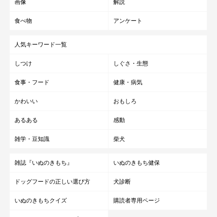
画像
解説
食べ物
アンケート
人気キーワード一覧
しつけ
しぐさ・生態
食事・フード
健康・病気
かわいい
おもしろ
あるある
感動
雑学・豆知識
柴犬
雑誌『いぬのきもち』
いぬのきもち健保
ドッグフードの正しい選び方
犬診断
あっという間に雪は溶けて、雪だるまはこんな姿になっちゃいま
した。なんだか淋しいです。
いぬのきもちクイズ
購読者専用ページ