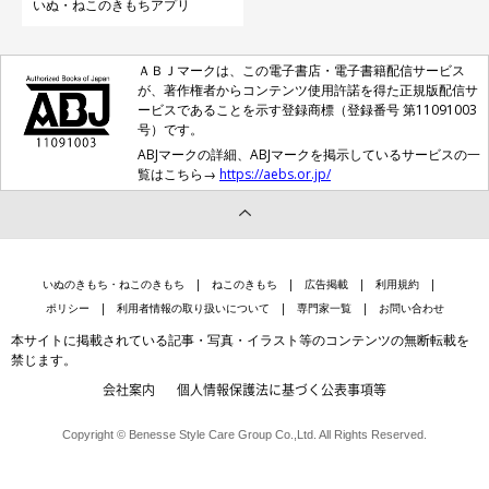
いぬ・ねこのきもちアプリ
ＡＢＪマークは、この電子書店・電子書籍配信サービス
が、著作権者からコンテンツ使用許諾を得た正規版配信サ
ービスであることを示す登録商標（登録番号 第11091003
号）です。
ABJマークの詳細、ABJマークを掲示しているサービスの一
覧はこちら→
https://aebs.or.jp/
いぬのきもち・ねこのきもち
ねこのきもち
広告掲載
利用規約
ポリシー
利用者情報の取り扱いについて
専門家一覧
お問い合わせ
本サイトに掲載されている記事・写真・イラスト等のコンテンツの無断転載を
禁じます。
会社案内
個人情報保護法に基づく公表事項等
Copyright © Benesse Style Care Group Co.,Ltd. All Rights Reserved.