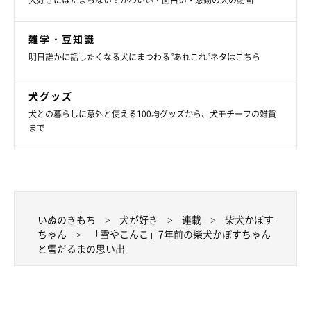
犬好きにはたまらない！かわいい・面白い・感動の犬の動画
雑学・豆知識
明日誰かに話したくなる犬にまつわる”あれこれ”ネタはこちら
犬グッズ
犬との暮らしに意外と使える100均グッズから、犬モチーフの雑貨
まで
昼になったら、鼻のみかんも取れて、口のきゅうりも危険な状態
いぬのきもち
犬が好き
連載
柴犬かぼす
でした。かぼちゃんは不思議そうな顔をしていましたよ。
ちゃん
「雪やこんこ」7年前の柴犬かぼすちゃん
と雪だるまの思い出