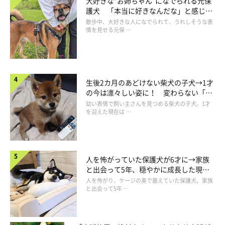
大好きな“お姉ちゃん”になでられる元保
護犬 「本当に好きなんだな」と感じる
表情にほっこり
散歩中、大好きな人になでられて、うれしそうな表
情を見せる元保 …
生後2カ月のあどけない柴犬の子犬→1才
の今は凛々しい姿に！ 変わらない「く
りくりおめめ」にもほっこり
幼い表情で飼い主さんを見つめる柴犬の子犬。1才
を迎えた現在は …
人を怖がっていた保護犬が6才に→家族
あれはニャンだ？
と出会って5年、穏やかに成長した現在
の姿にグッとくる
人を怖がり、ケージの奥で震えていた保護犬。家族
と出会って5年 …