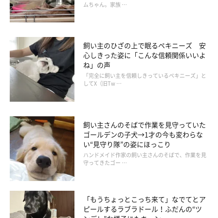
ムちゃん。家族 …
飼い主のひざの上で眠るペキニーズ 安
心しきった姿に「こんな信頼関係いいよ
ね」の声
「完全に飼い主を信頼しきっているペキニーズ」と
してX（旧Tw …
飼い主さんのそばで作業を見守っていた
ゴールデンの子犬→1才の今も変わらな
い“見守り隊”の姿にほっこり
ハンドメイド作家の飼い主さんのそばで、作業を見
守ってきたゴー …
だんだんと変わっていく雪だるま
「もうちょっとこっち来て」なでてとア
ピールするラブラドール！ふだんの“ツ