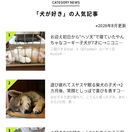
「犬が好き」の人気記事
※2026年8月更新
お迎え初日から“ヘソ天”で寝ていたやん
ちゃなコーギー子犬が7才に→ニコニ
コ“コーギースマイル”が魅力のコに成
ご紹介するのは、X（旧Twitter）ユーザー＠
長！
Kus1oK …
かぼちゃんに負けないくらい可愛いでしょう！？
遊び疲れてスヤスヤ眠る柴犬の子犬→2
カ月後、笑顔としっぽで喜びを表すコに
成長！
おもちゃで遊び疲れて、こてんと眠った子犬。あれ
から2カ月、表 …