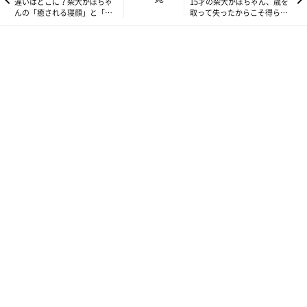
違いはどこに？柴犬かぼちゃ
15才の柴犬かぼちゃん、歳を
んの「癒される寝顔」と「凍
取って失ったからこそ得られ
りつく寝顔」
たものもある！
１５歳の今は、毎日温かいコートを着てお散歩していますから
ね。もし今こんなに雪が降ったら、かぼちゃんはちゃんと歩ける
のかしら？なんたって、べた雪ですからね。前に進むのも大変で
す。