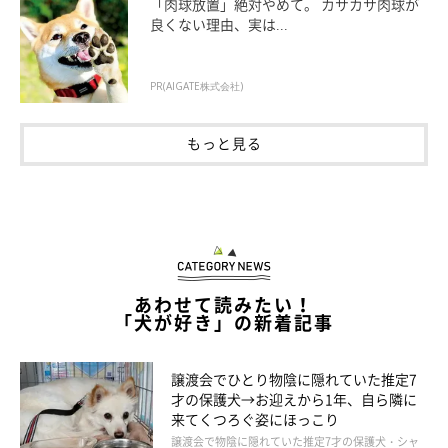
「肉球放置」絶対やめて。 カサカサ肉球が
良くない理由、実は...
PR(AIGATE株式会社)
もっと見る
視線を感じて振り返ったら、つーちゃんと銀ちゃんが雪だるまを
じっと見ていました(*^^*)
あわせて読みたい！
「犬が好き」の新着記事
譲渡会でひとり物陰に隠れていた推定7
才の保護犬→お迎えから1年、自ら隣に
来てくつろぐ姿にほっこり
譲渡会で物陰に隠れていた推定7才の保護犬・シャ