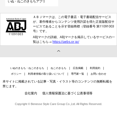
いぬ・ねこのきもちアプリ
ＡＢＪマークは、この電子書店・電子書籍配信サービス
が、著作権者からコンテンツ使用許諾を得た正規版配信サ
ービスであることを示す登録商標（登録番号 第11091003
号）です。
ABJマークの詳細、ABJマークを掲示しているサービスの一
覧はこちら→
https://aebs.or.jp/
いぬのきもち・ねこのきもち
ねこのきもち
広告掲載
利用規約
ポリシー
利用者情報の取り扱いについて
専門家一覧
お問い合わせ
本サイトに掲載されている記事・写真・イラスト等のコンテンツの無断転載を
禁じます。
会社案内
個人情報保護法に基づく公表事項等
Copyright © Benesse Style Care Group Co.,Ltd. All Rights Reserved.