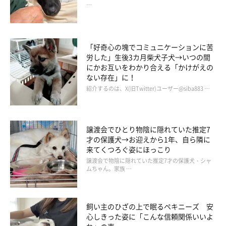
…
「好奇心の塊でコミュニケーションに苦
労した」生後3カ月柴犬子犬→いつの間
にかお互いをわかり合える「かけがえの
ない存在」に！
紹介するのは、X(旧Twitter)ユーザー@siba883 …
譲渡会でひとり物陰に隠れていた推定7
才の保護犬→お迎えから1年、自ら隣に
来てくつろぐ姿にほっこり
譲渡会で物陰に隠れていた推定7才の保護犬・シャ
ムちゃん。家族 …
忘れたとは違う
飼い主のひざの上で眠るペキニーズ 安
心しきった姿に「こんな信頼関係いいよ