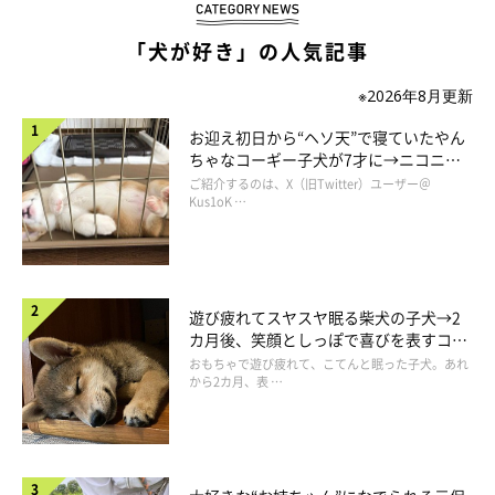
「犬が好き」の人気記事
※2026年8月更新
お迎え初日から“ヘソ天”で寝ていたやん
ちゃなコーギー子犬が7才に→ニコニ
コ“コーギースマイル”が魅力のコに成
ご紹介するのは、X（旧Twitter）ユーザー＠
長！
Kus1oK …
大好きなじぃじの匂いを嗅ぎ、枕元に寄り添い、たっぷり最後の
時間を一緒に過ごし、マロたんなりに感じたことがあったかなと
遊び疲れてスヤスヤ眠る柴犬の子犬→2
カ月後、笑顔としっぽで喜びを表すコに
思います。それが今のスン！と言う態度につながっているのか
成長！
おもちゃで遊び疲れて、こてんと眠った子犬。あれ
な。
から2カ月、表 …