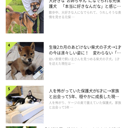
大好きな“お姉ちゃん”になでられる元保
護犬 「本当に好きなんだな」と感じる
表情にほっこり
散歩中、大好きな人になでられて、うれしそうな表
情を見せる元保 …
生後2カ月のあどけない柴犬の子犬→1才
の今は凛々しい姿に！ 変わらない「く
りくりおめめ」にもほっこり
幼い表情で飼い主さんを見つめる柴犬の子犬。1才
を迎えた現在は …
愛された記憶はいつまでも
人を怖がっていた保護犬が6才に→家族
と出会って5年、穏やかに成長した現在
の姿にグッとくる
人を怖がり、ケージの奥で震えていた保護犬。家族
と出会って5年 …