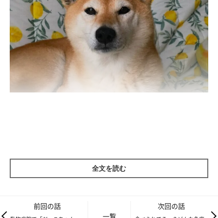
父が存命中は、「じぃじ」と言う言葉を聞くとすぐに反応し、キ
ュンキュン鳴きながらドアを前足でひっかき、外に出ようとして
いたマロたん。最近は「じぃじ」と聞いてもスン！としていま
す。父の亡骸と対面した時は鳴き（泣き？）叫んだのに。
全文を読む
前回の話
次回の話
一覧