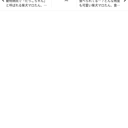
動物病院で「だっこちゃん」
食べられてる…？どんな角度
と呼ばれる柴犬マロたん、予
も可愛い柴犬マロたん、食べ
防関連が一通り終わりまし
られたまま寝ちゃった！
た！
マロたんにはお別れの時間が必要だった