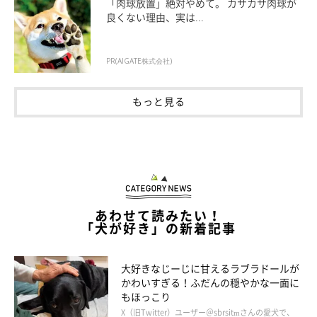
「肉球放置」絶対やめて。 カサカサ肉球が
良くない理由、実は...
PR(AIGATE株式会社)
もっと見る
そして、父に寄り添うマロたんを見た葬祭ディレクターさんが
「長年この仕事をしているから、いろんなお宅のペットの様子を
あわせて読みたい！
見て来たけれど、犬でも猫でも（飼い主が亡くなったことを）わ
「犬が好き」の新着記事
かるコは本当にわかる顔するんです。」とおっしゃっていまし
た。
大好きなじーじに甘えるラブラドールが
かわいすぎる！ふだんの穏やかな一面に
もほっこり
X（旧Twitter）ユーザー＠sbrsitmさんの愛犬で、