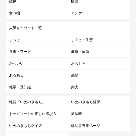
画像
解説
食べ物
アンケート
人気キーワード一覧
しつけ
しぐさ・生態
食事・フード
健康・病気
かわいい
おもしろ
あるある
感動
雑学・豆知識
柴犬
雑誌『いぬのきもち』
いぬのきもち健保
ドッグフードの正しい選び方
犬診断
いぬのきもちクイズ
購読者専用ページ