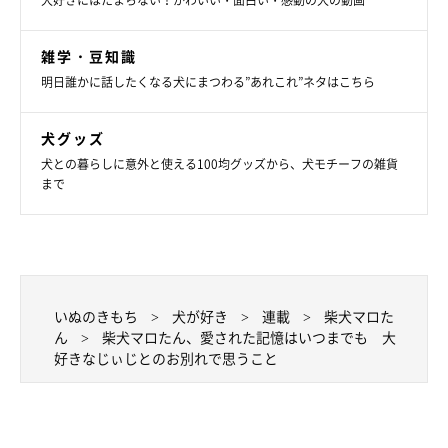
犬好きにはたまらない！かわいい・面白い・感動の犬の動画
雑学・豆知識
明日誰かに話したくなる犬にまつわる”あれこれ”ネタはこちら
犬グッズ
犬との暮らしに意外と使える100均グッズから、犬モチーフの雑貨
まで
マロたんにどうすればスン！とできるようになるか教えてもらい
たいところですが、お昼寝に忙しいそうで教えてもらえません。
いぬのきもち
犬が好き
連載
柴犬マロた
ん
柴犬マロたん、愛された記憶はいつまでも 大
好きなじぃじとのお別れで思うこと