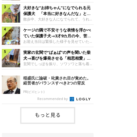
したのでしょうか。今回は、神楽ちゃんの
犬。あれから2カ月、表情や行動にさまざ
成長を飼い主さんと振り返ります！神楽ち
大好きな“お姉ちゃん”になでられる元
まな変化が見られるようになりました。遊
ゃんの成長について聞いた！お迎えから数
び疲れて眠る生後2カ月のなっちゃん遊び
保護犬 「本当に好きなんだな」と感
日後の神楽ちゃん（撮影時生後2カ月）＠
疲れた様子のなっちゃん。@Pkndg_紹介
じる表情にほっこり
散歩中、大好きな人になでられて、うれし
Kus1oKg2vsgdWS2――お迎え当初の神楽
するのは、X（旧Twitter）ユーザー
そうな表情を見せる元保護犬。甘えるよう
ちゃんの様子について教えてください。飼
@Pkndg_さんの愛犬・なっちゃん（取材
ケージの隅で不安そうな表情を浮かべ
な姿に、見ているこちらまでほっこりしま
い主さん： 「お迎え当日から“ヘソ天”で寝
時、生後4カ月／柴犬）。こちらの写真
す。大好きな“お姉ちゃん”に甘える小次郎
ていた保護子犬→3才9カ月の今、苦手
るようなコでし
は、なっちゃんが生後2カ月のころに撮影
くん妹さんになでてもらい、うれしそうな
を克服し頼もしいコに成長！
お迎え当日は緊張した様子を見せていた元
された一枚です。この日、なっちゃんは家
表情を見せる小次郎くん（2026年6月撮
野犬の保護子犬。あれから約3年半、苦手
族と一緒におもちゃで遊んでいました。た
影）。@mika_Jimmy紹介するのは、X（旧
実家の玄関で“ばぁば”の声を聞いた柴
だったことを一つひとつ克服し、家族に寄
くさん遊んで疲れたのか、その後は眠り始
Twitter）ユーザー@mika_Jimmyさんの愛
り添う姿を見せています。お迎え当日、ケ
犬→喜びを爆発させる「相思相愛」な
めたそうです。眠るなっちゃん。
犬・小次郎くん（撮影時5才）。こちら
ージの隅で不安そうにお迎え当日のシルビ
光景にほっこり
玄関でしっぽを振り、ソワソワと落ち着か
@Pkndg_
は、飼い主さんの妹さんと一緒に散歩をし
アちゃん。@nemonemotos今回紹介する
ない様子の柴犬。その先には、大好きな人
たときに撮影したという一枚です。この
のは、X（旧Twitter）ユーザー
との再会が待っていました。玄関でソワソ
稲盛氏に論破・叱責され目が覚めた。
日、飼い主さんは実家から自宅へ帰る途
@nemonemotosさんの愛犬・シルビアち
ワする福丸くんソワソワした様子を見せる
経営者がバランスすべき2つの背反
中、妹さんと公園で待ち合わせ
ゃん（撮影当時、生後推定2カ月）。飼い
福丸くん。@totomo_fukumaru紹介する
主さんが「#最初に撮った一枚」として投
のは、X（旧Twitter）ユーザー
PR(ビズヒント)
稿した写真には、ケージの隅で不安そうな
@totomo_fukumaruさんが投稿していた
Recommended by
表情を浮かべるシルビアちゃんの姿が写っ
動画。玄関でしっぽを振っているのは、愛
ていました。こちらは、保護犬だったシル
犬・福丸くん（撮影時11才／柴犬）です。
何やらソワソワしている様子が印象的です
もっと見る
が、それにはほっこりする理由がありまし
た。 玄関で聞こえた、うれしい声ばぁば
に会えて喜ぶ福丸くん。@to