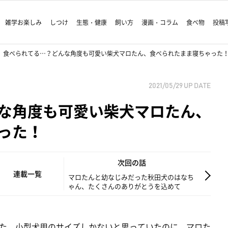
雑学お楽しみ
しつけ
生態・健康
飼い方
漫画・コラム
食べ物
投稿
食べられてる…？どんな角度も可愛い柴犬マロたん、食べられたまま寝ちゃった
2021/05/29
UP DATE
な角度も可愛い柴犬マロたん、
った！
次回の話
連載一覧
マロたんと幼なじみだった秋田犬のはなち
ゃん、たくさんのありがとうを込めて
た。小型犬用のサイズしかないと思っていたのに、マロた