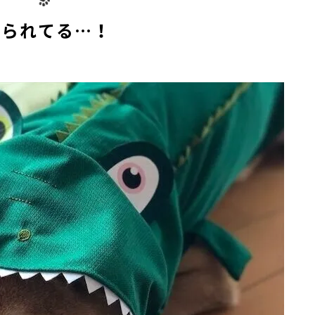
e
べられてる…！