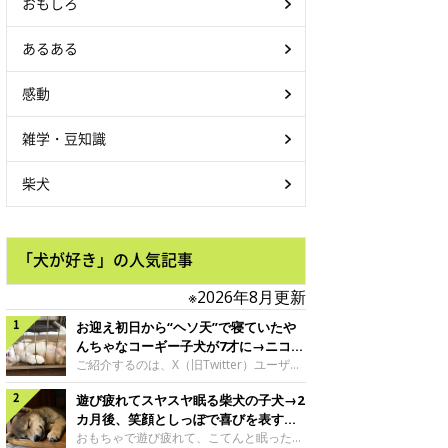
おもしろ
あるある
感動
雑学・豆知識
柴犬
「犬が好き」の人気記事
※2026年8月更新
お迎え初日から“ヘソ天”で寝ていたや
んちゃなコーギー子犬が7才に→ニコニ
コ“コーギースマイル”が魅力のコに成
ご紹介するのは、X（旧Twitter）ユーザー
＠Kus1oKg2vsgdWS2さんの愛犬でウェル
長！
遊び疲れてスヤスヤ眠る柴犬の子犬→2
シュ・コーギー・ペンブロークの神楽ちゃ
ん。今年の8月で7才になるという神楽ちゃ
カ月後、笑顔としっぽで喜びを表すコ
んですが、いったいどんな子犬時代を過ご
に成長！
おもちゃで遊び疲れて、こてんと眠った子