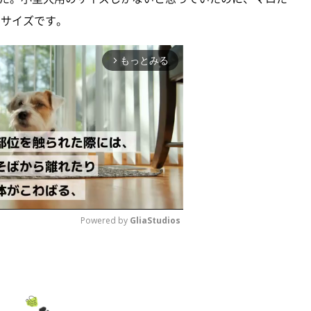
Lサイズです。
もっとみる
arrow_forward_ios
Powered by 
GliaStudios
M
u
t