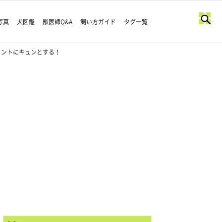
写真
犬図鑑
獣医師Q&A
飼い方ガイド
タグ一覧
イントにキュンとする！