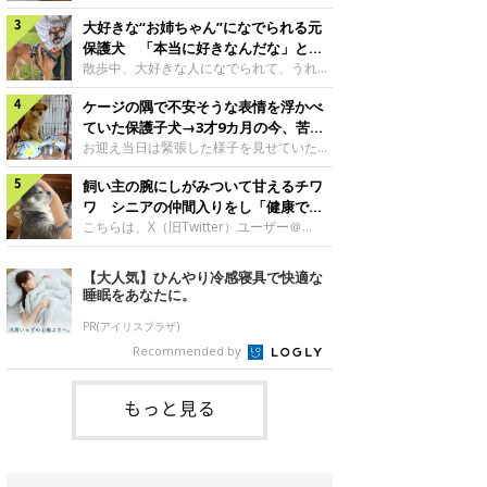
したのでしょうか。今回は、神楽ちゃんの
犬。あれから2カ月、表情や行動にさまざ
成長を飼い主さんと振り返ります！神楽ち
大好きな“お姉ちゃん”になでられる元
まな変化が見られるようになりました。遊
ゃんの成長について聞いた！お迎えから数
び疲れて眠る生後2カ月のなっちゃん遊び
保護犬 「本当に好きなんだな」と感
日後の神楽ちゃん（撮影時生後2カ月）＠
疲れた様子のなっちゃん。@Pkndg_紹介
じる表情にほっこり
散歩中、大好きな人になでられて、うれし
Kus1oKg2vsgdWS2――お迎え当初の神楽
するのは、X（旧Twitter）ユーザー
そうな表情を見せる元保護犬。甘えるよう
ちゃんの様子について教えてください。飼
@Pkndg_さんの愛犬・なっちゃん（取材
ケージの隅で不安そうな表情を浮かべ
な姿に、見ているこちらまでほっこりしま
い主さん： 「お迎え当日から“ヘソ天”で寝
時、生後4カ月／柴犬）。こちらの写真
す。大好きな“お姉ちゃん”に甘える小次郎
ていた保護子犬→3才9カ月の今、苦手
るようなコでし
は、なっちゃんが生後2カ月のころに撮影
くん妹さんになでてもらい、うれしそうな
を克服し頼もしいコに成長！
お迎え当日は緊張した様子を見せていた元
された一枚です。この日、なっちゃんは家
表情を見せる小次郎くん（2026年6月撮
野犬の保護子犬。あれから約3年半、苦手
族と一緒におもちゃで遊んでいました。た
影）。@mika_Jimmy紹介するのは、X（旧
飼い主の腕にしがみついて甘えるチワ
だったことを一つひとつ克服し、家族に寄
くさん遊んで疲れたのか、その後は眠り始
Twitter）ユーザー@mika_Jimmyさんの愛
り添う姿を見せています。お迎え当日、ケ
ワ シニアの仲間入りをし「健康で穏
めたそうです。眠るなっちゃん。
犬・小次郎くん（撮影時5才）。こちら
ージの隅で不安そうにお迎え当日のシルビ
やかな暮らしが続いてほしい」と願う
こちらは、X（旧Twitter）ユーザー＠
@Pkndg_
は、飼い主さんの妹さんと一緒に散歩をし
アちゃん。@nemonemotos今回紹介する
kotubusuke617さんが投稿した写真。写
たときに撮影したという一枚です。この
のは、X（旧Twitter）ユーザー
っているのは、愛犬でチワワのつぶしゃん
【大人気】ひんやり冷感寝具で快適な
日、飼い主さんは実家から自宅へ帰る途
@nemonemotosさんの愛犬・シルビアち
（本名：こつぶちゃん）です。飼い主さん
睡眠をあなたに。
中、妹さんと公園で待ち合わせ
ゃん（撮影当時、生後推定2カ月）。飼い
の腕にしがみつくつぶしゃん（撮影時6
主さんが「#最初に撮った一枚」として投
才）＠kotubusuke617撮影当時の状況に
PR(アイリスプラザ)
稿した写真には、ケージの隅で不安そうな
ついて伺うと、飼い主さんはこう教えてく
Recommended by
表情を浮かべるシルビアちゃんの姿が写っ
れました。飼い主さん： 「ある休日のこ
ていました。こちらは、保護犬だったシル
とです。私がソファに座った途端にひざの
上にのってきたので、そのままなでながら
もっと見る
テレビを見ていたのですが、微動だにしな
いので気になって見てみると、腕にしがみ
つくような形で気持ちよさそうに