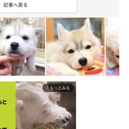
記事へ戻る
もっとみる
arrow_forward_ios