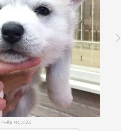
@mika_leojuri168