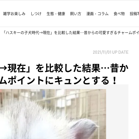
雑学お楽しみ
しつけ
生態・健康
飼い方
漫画・コラム
食べ物
投稿
「ハスキーの子犬時代→現在」を比較した結果…昔からの可愛すぎるチャームポ
2021/11/01
UP DATE
→現在」を比較した結果…昔か
ムポイントにキュンとする！