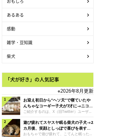
おもしろ
あるある
感動
雑学・豆知識
柴犬
「犬が好き」の人気記事
※2026年8月更新
お迎え初日から“ヘソ天”で寝ていたや
んちゃなコーギー子犬が7才に→ニコニ
コ“コーギースマイル”が魅力のコに成
ご紹介するのは、X（旧Twitter）ユーザー
＠Kus1oKg2vsgdWS2さんの愛犬でウェル
長！
遊び疲れてスヤスヤ眠る柴犬の子犬→2
シュ・コーギー・ペンブロークの神楽ちゃ
ん。今年の8月で7才になるという神楽ちゃ
カ月後、笑顔としっぽで喜びを表すコ
んですが、いったいどんな子犬時代を過ご
に成長！
おもちゃで遊び疲れて、こてんと眠った子