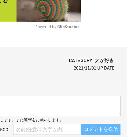
Powered by 
GliaStudios
M
u
t
CATEGORY 犬が好き
2021/11/01
UP DATE
e