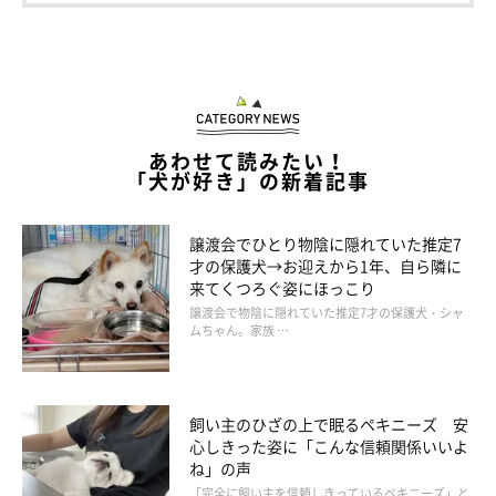
あわせて読みたい！
「犬が好き」の新着記事
譲渡会でひとり物陰に隠れていた推定7
才の保護犬→お迎えから1年、自ら隣に
来てくつろぐ姿にほっこり
譲渡会で物陰に隠れていた推定7才の保護犬・シャ
ムちゃん。家族 …
飼い主のひざの上で眠るペキニーズ 安
心しきった姿に「こんな信頼関係いいよ
ね」の声
「完全に飼い主を信頼しきっているペキニーズ」と