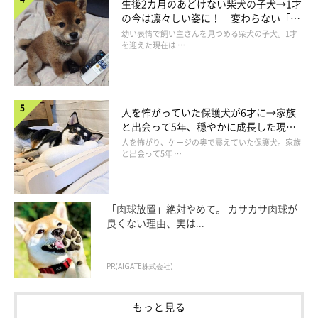
生後2カ月のあどけない柴犬の子犬→1才
の今は凛々しい姿に！ 変わらない「く
りくりおめめ」にもほっこり
幼い表情で飼い主さんを見つめる柴犬の子犬。1才
を迎えた現在は …
人を怖がっていた保護犬が6才に→家族
と出会って5年、穏やかに成長した現在
の姿にグッとくる
人を怖がり、ケージの奥で震えていた保護犬。家族
と出会って5年 …
「肉球放置」絶対やめて。 カサカサ肉球が
良くない理由、実は...
PR(AIGATE株式会社)
もっと見る