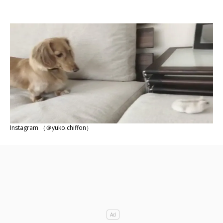
Instagram （＠yuko.chiffon）