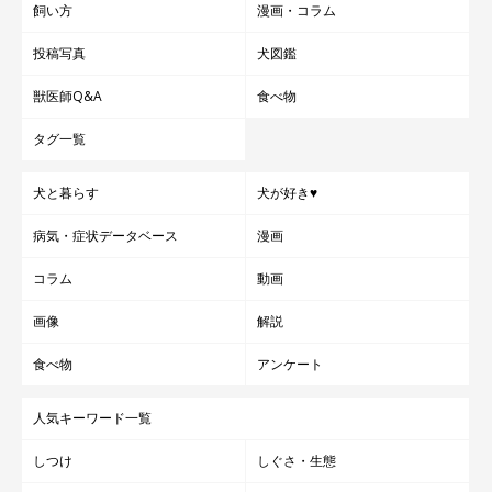
飼い方
漫画・コラム
投稿写真
犬図鑑
獣医師Q&A
食べ物
タグ一覧
犬と暮らす
犬が好き♥
病気・症状データベース
漫画
コラム
動画
画像
解説
食べ物
アンケート
人気キーワード一覧
しつけ
しぐさ・生態