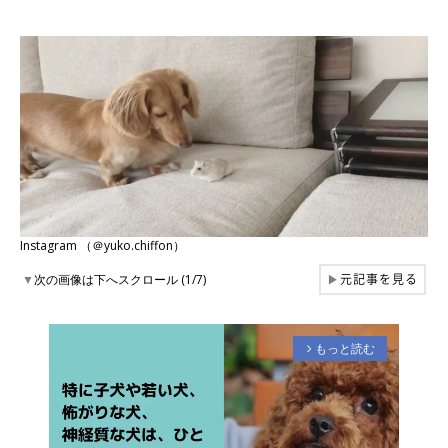
Instagram （＠yuko.chiffon）
元記事を見る
▼
次の画像は下へスクロール (1/7)
▶
もっと読む
arrow_forward_ios