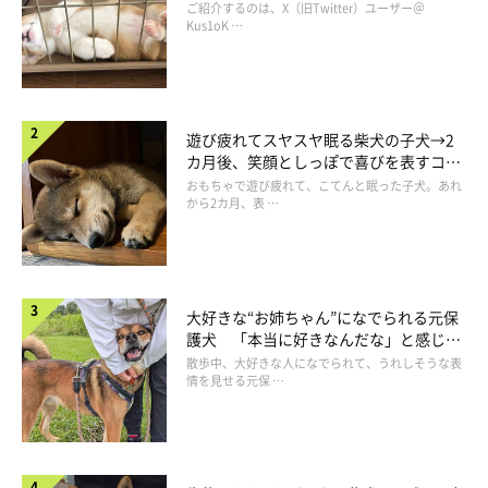
コ“コーギースマイル”が魅力のコに成
ご紹介するのは、X（旧Twitter）ユーザー＠
長！
Kus1oK …
遊び疲れてスヤスヤ眠る柴犬の子犬→2
カ月後、笑顔としっぽで喜びを表すコに
成長！
おもちゃで遊び疲れて、こてんと眠った子犬。あれ
から2カ月、表 …
大好きな“お姉ちゃん”になでられる元保
護犬 「本当に好きなんだな」と感じる
表情にほっこり
散歩中、大好きな人になでられて、うれしそうな表
情を見せる元保 …