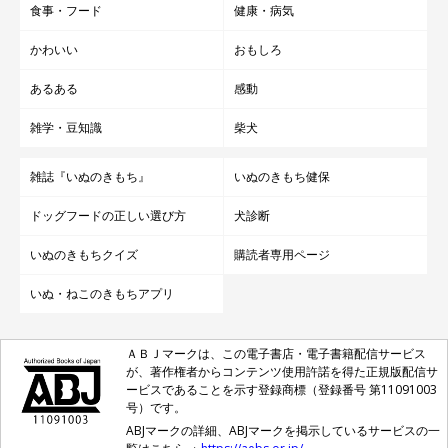
食事・フード
健康・病気
かわいい
おもしろ
あるある
感動
雑学・豆知識
柴犬
雑誌『いぬのきもち』
いぬのきもち健保
ドッグフードの正しい選び方
犬診断
いぬのきもちクイズ
購読者専用ページ
いぬ・ねこのきもちアプリ
ＡＢＪマークは、この電子書店・電子書籍配信サービス
が、著作権者からコンテンツ使用許諾を得た正規版配信サ
ービスであることを示す登録商標（登録番号 第11091003
号）です。
ABJマークの詳細、ABJマークを掲示しているサービスの一