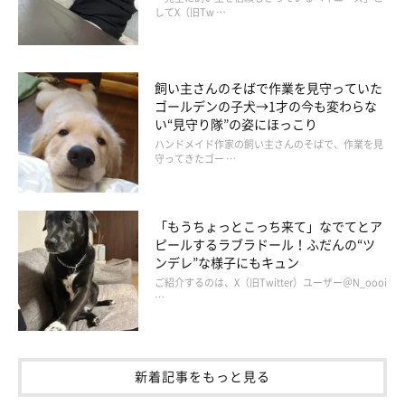
してX（旧Tw …
飼い主さんのそばで作業を見守っていた
ゴールデンの子犬→1才の今も変わらな
い“見守り隊”の姿にほっこり
ハンドメイド作家の飼い主さんのそばで、作業を見
守ってきたゴー …
「もうちょっとこっち来て」なでてとア
ピールするラブラドール！ふだんの“ツ
ンデレ”な様子にもキュン
ご紹介するのは、X（旧Twitter）ユーザー＠N_oooi
…
新着記事をもっと見る