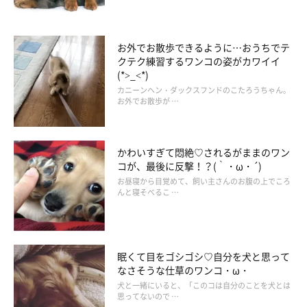
お外でお散歩できるように…おうちでテ
クテク練習するワンコの姿がカワイイ
(*>_<*)
カニーンヘン・ダックスフンドのこたろうちゃん。
お外でお散歩が …
かわいすぎて悶絶♡されるがままのワン
コが、最後に反撃！？(｀・ω・´)
お昼寝から目覚めて、飼い主さんのお腹の上でころ
んと寝そべるこ …
眠くて目をゴシゴシ♡自分を犬と思って
なさそうな仕草のワンコ・ω・
犬と一緒にいると、「このコは自分のことを犬とは
思ってないので …