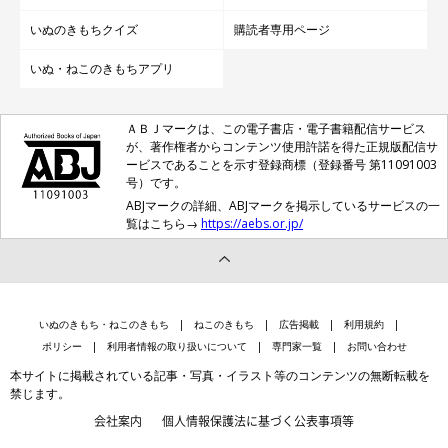
いぬのきもちクイズ
購読者専用ページ
いぬ・ねこのきもちアプリ
ＡＢＪマークは、この電子書店・電子書籍配信サービス
が、著作権者からコンテンツ使用許諾を得た正規版配信サ
ービスであることを示す登録商標（登録番号 第11091003
号）です。
ABJマークの詳細、ABJマークを掲示しているサービスの一
覧はこちら→
https://aebs.or.jp/
いぬのきもち・ねこのきもち
ねこのきもち
広告掲載
利用規約
ポリシー
利用者情報の取り扱いについて
専門家一覧
お問い合わせ
本サイトに掲載されている記事・写真・イラスト等のコンテンツの無断転載を
禁じます。
会社案内
個人情報保護法に基づく公表事項等