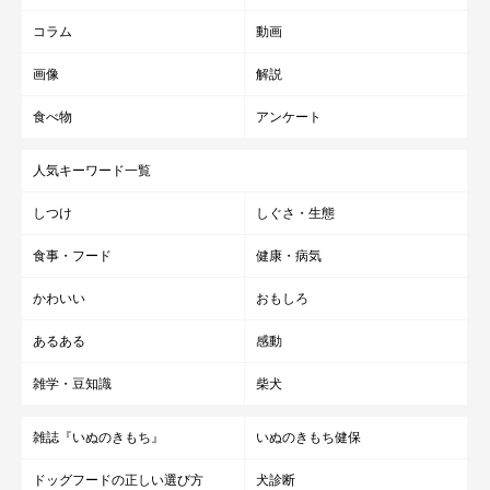
コラム
動画
画像
解説
食べ物
アンケート
人気キーワード一覧
しつけ
しぐさ・生態
食事・フード
健康・病気
かわいい
おもしろ
あるある
感動
雑学・豆知識
柴犬
雑誌『いぬのきもち』
いぬのきもち健保
ドッグフードの正しい選び方
犬診断