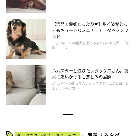
【活発で愛嬌たっぷり❤】歩く姿がとっ
てもキュートなミニチュア・ダックスフ
ンド
一説では、1000種類以上もあるといわれる犬の「犬
種」。この …
ハムスターと遊びたいダックスさん。真
剣に追いかけるも悲しみの展開…
かわいい犬の動画を人気インスタグラムから紹介し
ます。ジャンガ …
1
に関連するタグ
ダックスフンド（犬種グループ)