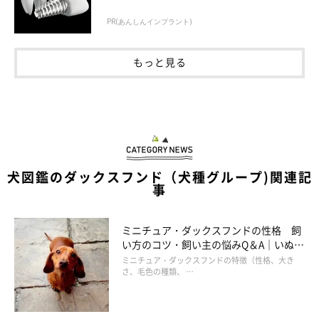
PR(あんしんインプラント)
もっと見る
犬図鑑のダックスフンド（犬種グループ)関連記
事
ミニチュア・ダックスフンドの性格 飼
い方のコツ・飼い主の悩みQ＆A｜いぬの
きもち 犬図鑑
ミニチュア・ダックスフンドの特徴（性格、大き
さ、毛色の種類、 …