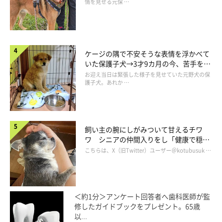
情を見せる元保 …
ケージの隅で不安そうな表情を浮かべて
いた保護子犬→3才9カ月の今、苦手を克
服し頼もしいコに成長！
お迎え当日は緊張した様子を見せていた元野犬の保
護子犬。あれか …
飼い主の腕にしがみついて甘えるチワ
ワ シニアの仲間入りをし「健康で穏や
かな暮らしが続いてほしい」と願う
こちらは、X（旧Twitter）ユーザー＠kotubusuk …
＜約1分＞アンケート回答者へ歯科医師が監
修したガイドブックをプレゼント。65歳
以...