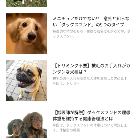
ミニチュアだけでない!? 意外と知らな
い「ダックスフンド」の9つのタイプ
特徴的な体型をもち、抜群の知名度を誇る犬種、ダ
ックスフンド。 …
【トリミング不要】被毛のお手入れがカ
ンタンな犬種は？
被毛のお手入れが簡単な犬種をお探しの方必見！
今回は、トリミ …
【獣医師が解説】ダックスフンドの理想
体重を維持する健康管理法とは
今回は、ダックスフンドの体重について解説しま
す。体格別の種類 …