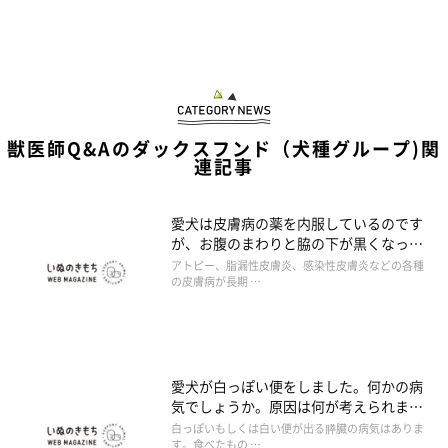
獣医師Q&Aのダックスフンド（犬種グループ)関
連記事
愛犬は皮膚病の薬を内服しているのです
が、お腹のまわりと脇の下が黒くなって
きました。薬が合っていないのでしょう
アトピー、脂漏性皮膚炎、感染性皮膚炎などの各種
か。
の皮膚病が長期 …
愛犬が白っぽい便をしました。何かの病
気でしょうか。原因は何が考えられます
か。
白っぽいもしくは白い便が出る膵臓の病気はありま
す。食べたもの …