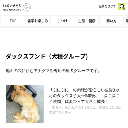
記事をさがす
TOP
雑学お楽しみ
しつけ
生態・健康
飼い方
ダックスフンド（犬種グループ)
地面の穴に住むアナグマや兎用の猟犬グループです。
「ぷにぷに」の肉球が愛らしい生後3カ
月のダックス子犬→6年後、「ぷにぷに
と寝顔」は変わらず大きく成長！
「生食パンがこんがり焼けました。肉球のぷにぷに
は変わりません …