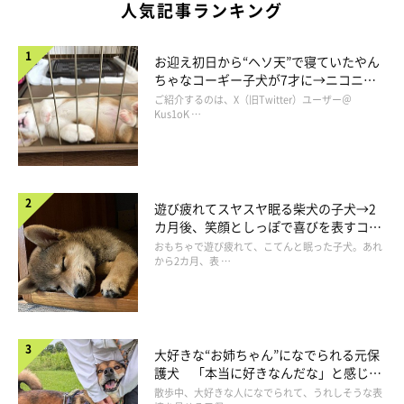
人気記事ランキング
お迎え初日から“ヘソ天”で寝ていたやん
ちゃなコーギー子犬が7才に→ニコニ
コ“コーギースマイル”が魅力のコに成
ご紹介するのは、X（旧Twitter）ユーザー＠
長！
Kus1oK …
遊び疲れてスヤスヤ眠る柴犬の子犬→2
カ月後、笑顔としっぽで喜びを表すコに
成長！
おもちゃで遊び疲れて、こてんと眠った子犬。あれ
から2カ月、表 …
大好きな“お姉ちゃん”になでられる元保
護犬 「本当に好きなんだな」と感じる
表情にほっこり
散歩中、大好きな人になでられて、うれしそうな表