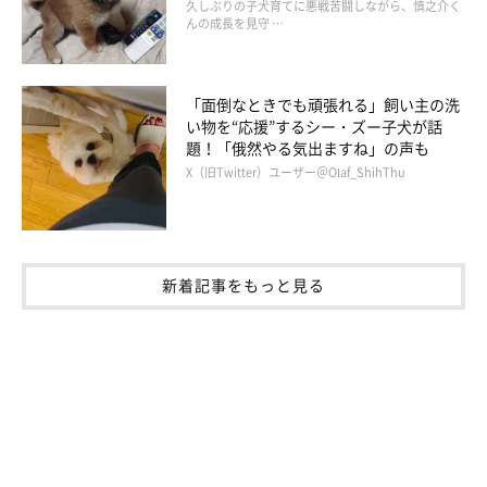
久しぶりの子犬育てに悪戦苦闘しながら、慎之介く
んの成長を見守 …
「面倒なときでも頑張れる」飼い主の洗
い物を“応援”するシー・ズー子犬が話
題！「俄然やる気出ますね」の声も
X（旧Twitter）ユーザー＠Olaf_ShihThu
新着記事をもっと見る