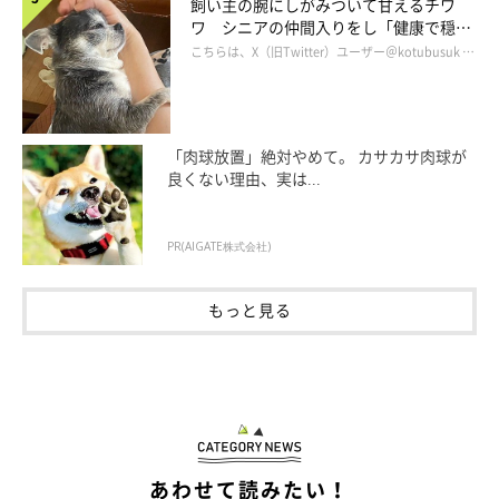
飼い主の腕にしがみついて甘えるチワ
ワ シニアの仲間入りをし「健康で穏や
かな暮らしが続いてほしい」と願う
こちらは、X（旧Twitter）ユーザー＠kotubusuk …
「肉球放置」絶対やめて。 カサカサ肉球が
良くない理由、実は...
PR(AIGATE株式会社)
もっと見る
あわせて読みたい！