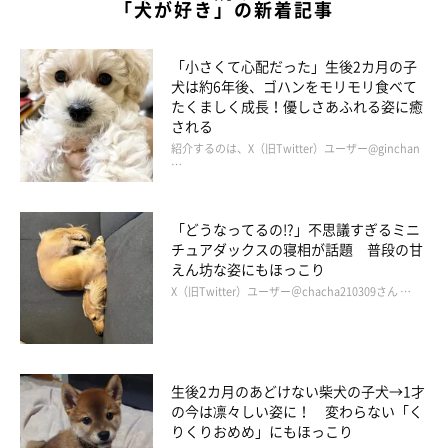
「犬が好き」の新着記事
「小さくて心配だった」生後2カ月の子
犬は約6年後、ゴハンをモリモリ食べて
たくましく成長！優しさあふれる姿に癒
される
紹介するのは、X（旧Twitter）ユーザー@ginchan
…
「どうなってるの!?」不思議すぎるミニ
チュアダックスの寝相が話題 普段の甘
えん坊な姿にもほっこり
X（旧Twitter）ユーザー＠chacha210309さん …
生後2カ月のあどけない柴犬の子犬→1才
の今は凛々しい姿に！ 変わらない「く
りくりおめめ」にもほっこり