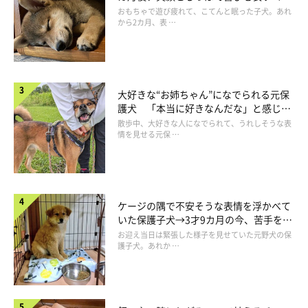
成長！
おもちゃで遊び疲れて、こてんと眠った子犬。あれ
から2カ月、表 …
大好きな“お姉ちゃん”になでられる元保
護犬 「本当に好きなんだな」と感じる
表情にほっこり
散歩中、大好きな人になでられて、うれしそうな表
情を見せる元保 …
ケージの隅で不安そうな表情を浮かべて
いた保護子犬→3才9カ月の今、苦手を克
服し頼もしいコに成長！
お迎え当日は緊張した様子を見せていた元野犬の保
護子犬。あれか …