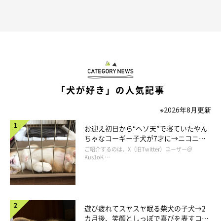
「犬が好き」の人気記事
※2026年8月更新
お迎え初日から“ヘソ天”で寝ていたやん
ちゃなコーギー子犬が7才に→ニコニ
コ“コーギースマイル”が魅力のコに成
ご紹介するのは、X（旧Twitter）ユーザー＠
長！
Kus1oK …
遊び疲れてスヤスヤ眠る柴犬の子犬→2
カ月後、笑顔としっぽで喜びを表すコに