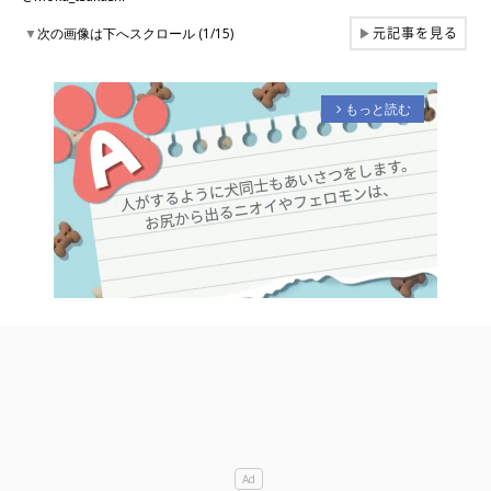
元記事を見る
▼
次の画像は下へスクロール (1/15)
▶
もっと読む
arrow_forward_ios
M
u
t
e