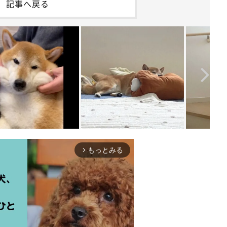
記事へ戻る
もっとみる
arrow_forward_ios