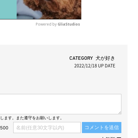
Powered by 
GliaStudios
M
u
t
CATEGORY 犬が好き
2022/12/18
UP DATE
e