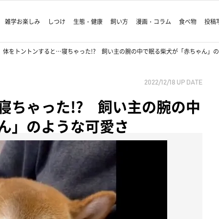
雑学お楽しみ
しつけ
生態・健康
飼い方
漫画・コラム
食べ物
投稿
体をトントンすると…寝ちゃった!? 飼い主の腕の中で眠る柴犬が「赤ちゃん」
2022/12/18
UP DATE
寝ちゃった!? 飼い主の腕の中
ん」のような可愛さ