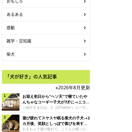
おもしろ
あるある
感動
雑学・豆知識
柴犬
「犬が好き」の人気記事
※2026年8月更新
お迎え初日から“ヘソ天”で寝ていたや
んちゃなコーギー子犬が7才に→ニコニ
コ“コーギースマイル”が魅力のコに成
ご紹介するのは、X（旧Twitter）ユーザー
＠Kus1oKg2vsgdWS2さんの愛犬でウェル
長！
遊び疲れてスヤスヤ眠る柴犬の子犬→2
シュ・コーギー・ペンブロークの神楽ちゃ
ん。今年の8月で7才になるという神楽ちゃ
カ月後、笑顔としっぽで喜びを表すコ
んですが、いったいどんな子犬時代を過ご
に成長！
おもちゃで遊び疲れて、こてんと眠った子