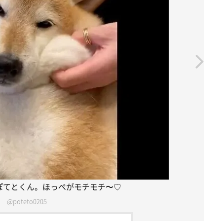
ぽてとくん。ほっぺがモチモチ〜♡
@poteto0205