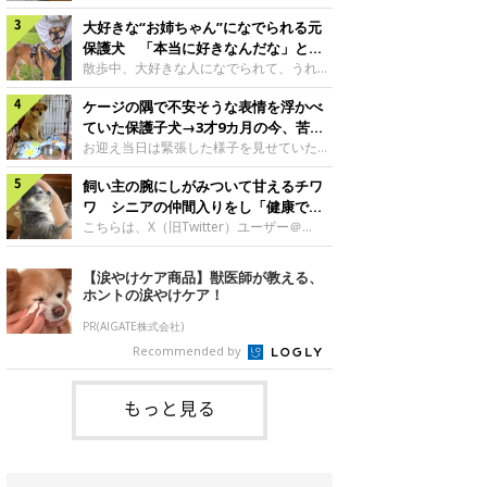
したのでしょうか。今回は、神楽ちゃんの
犬。あれから2カ月、表情や行動にさまざ
成長を飼い主さんと振り返ります！神楽ち
大好きな“お姉ちゃん”になでられる元
まな変化が見られるようになりました。遊
ゃんの成長について聞いた！お迎えから数
び疲れて眠る生後2カ月のなっちゃん遊び
保護犬 「本当に好きなんだな」と感
日後の神楽ちゃん（撮影時生後2カ月）＠
疲れた様子のなっちゃん。@Pkndg_紹介
じる表情にほっこり
散歩中、大好きな人になでられて、うれし
Kus1oKg2vsgdWS2――お迎え当初の神楽
するのは、X（旧Twitter）ユーザー
そうな表情を見せる元保護犬。甘えるよう
ちゃんの様子について教えてください。飼
@Pkndg_さんの愛犬・なっちゃん（取材
ケージの隅で不安そうな表情を浮かべ
な姿に、見ているこちらまでほっこりしま
い主さん： 「お迎え当日から“ヘソ天”で寝
時、生後4カ月／柴犬）。こちらの写真
す。大好きな“お姉ちゃん”に甘える小次郎
ていた保護子犬→3才9カ月の今、苦手
るようなコでし
は、なっちゃんが生後2カ月のころに撮影
くん妹さんになでてもらい、うれしそうな
を克服し頼もしいコに成長！
お迎え当日は緊張した様子を見せていた元
された一枚です。この日、なっちゃんは家
表情を見せる小次郎くん（2026年6月撮
野犬の保護子犬。あれから約3年半、苦手
族と一緒におもちゃで遊んでいました。た
影）。@mika_Jimmy紹介するのは、X（旧
飼い主の腕にしがみついて甘えるチワ
だったことを一つひとつ克服し、家族に寄
くさん遊んで疲れたのか、その後は眠り始
Twitter）ユーザー@mika_Jimmyさんの愛
り添う姿を見せています。お迎え当日、ケ
ワ シニアの仲間入りをし「健康で穏
めたそうです。眠るなっちゃん。
犬・小次郎くん（撮影時5才）。こちら
ージの隅で不安そうにお迎え当日のシルビ
やかな暮らしが続いてほしい」と願う
こちらは、X（旧Twitter）ユーザー＠
@Pkndg_
は、飼い主さんの妹さんと一緒に散歩をし
アちゃん。@nemonemotos今回紹介する
kotubusuke617さんが投稿した写真。写
たときに撮影したという一枚です。この
のは、X（旧Twitter）ユーザー
っているのは、愛犬でチワワのつぶしゃん
【涙やけケア商品】獣医師が教える、
日、飼い主さんは実家から自宅へ帰る途
@nemonemotosさんの愛犬・シルビアち
（本名：こつぶちゃん）です。飼い主さん
ホントの涙やけケア！
中、妹さんと公園で待ち合わせ
ゃん（撮影当時、生後推定2カ月）。飼い
の腕にしがみつくつぶしゃん（撮影時6
主さんが「#最初に撮った一枚」として投
才）＠kotubusuke617撮影当時の状況に
PR(AIGATE株式会社)
稿した写真には、ケージの隅で不安そうな
ついて伺うと、飼い主さんはこう教えてく
Recommended by
表情を浮かべるシルビアちゃんの姿が写っ
れました。飼い主さん： 「ある休日のこ
ていました。こちらは、保護犬だったシル
とです。私がソファに座った途端にひざの
上にのってきたので、そのままなでながら
もっと見る
テレビを見ていたのですが、微動だにしな
いので気になって見てみると、腕にしがみ
つくような形で気持ちよさそうに