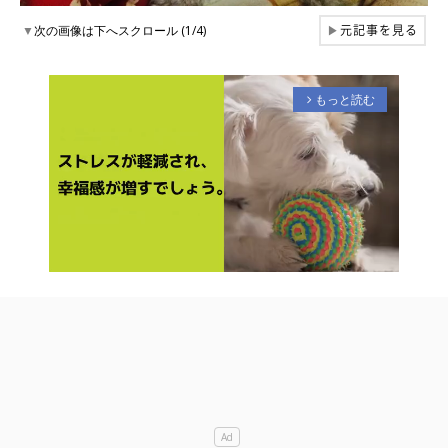
元記事を見る
▼
次の画像は下へスクロール (1/4)
▶
もっと読む
arrow_forward_ios
M
u
t
e