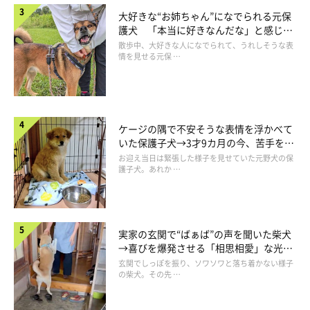
大好きな“お姉ちゃん”になでられる元保
護犬 「本当に好きなんだな」と感じる
表情にほっこり
散歩中、大好きな人になでられて、うれしそうな表
情を見せる元保 …
ケージの隅で不安そうな表情を浮かべて
いた保護子犬→3才9カ月の今、苦手を克
服し頼もしいコに成長！
お迎え当日は緊張した様子を見せていた元野犬の保
護子犬。あれか …
実家の玄関で“ばぁば”の声を聞いた柴犬
→喜びを爆発させる「相思相愛」な光景
にほっこり
玄関でしっぽを振り、ソワソワと落ち着かない様子
の柴犬。その先 …