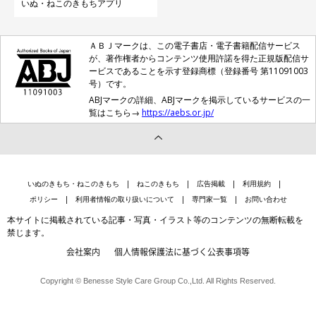
いぬ・ねこのきもちアプリ
ＡＢＪマークは、この電子書店・電子書籍配信サービス
が、著作権者からコンテンツ使用許諾を得た正規版配信サ
ービスであることを示す登録商標（登録番号 第11091003
号）です。
ABJマークの詳細、ABJマークを掲示しているサービスの一
覧はこちら→
https://aebs.or.jp/
いぬのきもち・ねこのきもち
ねこのきもち
広告掲載
利用規約
ポリシー
利用者情報の取り扱いについて
専門家一覧
お問い合わせ
本サイトに掲載されている記事・写真・イラスト等のコンテンツの無断転載を
禁じます。
会社案内
個人情報保護法に基づく公表事項等
Copyright © Benesse Style Care Group Co.,Ltd. All Rights Reserved.