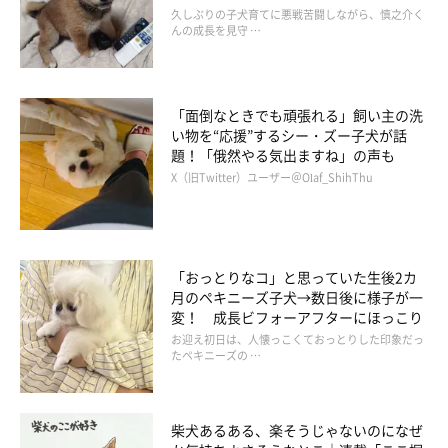
久しぶりの子犬育てに悪戦苦闘しながら、慎之介く
んの成長を見守 …
「面倒なときでも頑張れる」飼い主の洗
い物を“応援”するシー・ズー子犬が話
題！「俄然やる気出ますね」の声も
X（旧Twitter）ユーザー＠Olaf_ShihThu
「おっとりなコ」と思っていた生後2カ
月のペキニーズ子犬→数日後に様子が一
変！ 成長ビフォーアフターにほっこり
お迎え初日は、人懐っこくておっとりした印象だっ
たペキニーズの …
柴犬あるある、楽そうじゃないのになぜ