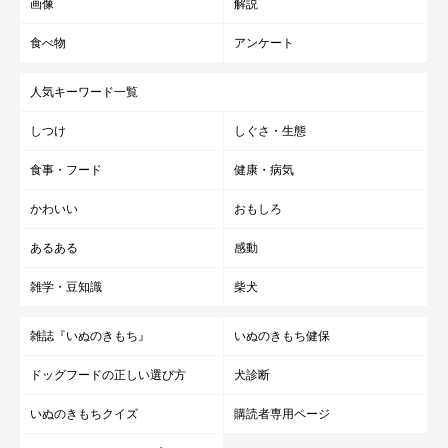
画像
解説
食べ物
アンケート
人気キーワード一覧
しつけ
しぐさ・生態
食事・フード
健康・病気
かわいい
おもしろ
あるある
感動
雑学・豆知識
柴犬
雑誌『いぬのきもち』
いぬのきもち健保
ドッグフードの正しい選び方
犬診断
いぬのきもちクイズ
購読者専用ページ