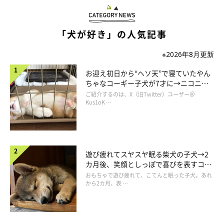
「犬が好き」の人気記事
※2026年8月更新
お迎え初日から“ヘソ天”で寝ていたやん
ちゃなコーギー子犬が7才に→ニコニ
コ“コーギースマイル”が魅力のコに成
ご紹介するのは、X（旧Twitter）ユーザー＠
長！
Kus1oK …
遊び疲れてスヤスヤ眠る柴犬の子犬→2
カ月後、笑顔としっぽで喜びを表すコに
成長！
おもちゃで遊び疲れて、こてんと眠った子犬。あれ
から2カ月、表 …