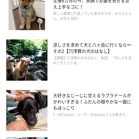
生後6カ月の今、笑顔でお腹を見せる甘
え上手なコに！
新しい環境に戸惑っていた柴犬の子犬・みりんちゃ
ん。お迎え当初 …
涼しさを求めて犬と八ヶ岳に行くなら〜
その2【穴澤賢の犬のはなし】
【連載】穴澤賢の犬のはなし 前回、『涼しさを求
めて犬と八ヶ岳 …
大好きなじーじに甘えるラブラドールが
かわいすぎる！ふだんの穏やかな一面に
もほっこり
X（旧Twitter）ユーザー＠sbrsitmさんの愛犬で、
…