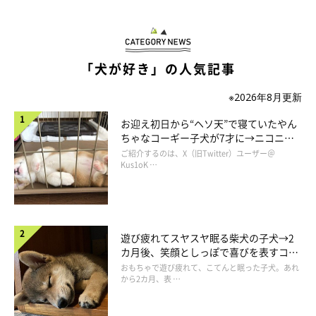
「犬が好き」の人気記事
※2026年8月更新
お迎え初日から“ヘソ天”で寝ていたやん
ちゃなコーギー子犬が7才に→ニコニ
コ“コーギースマイル”が魅力のコに成
ご紹介するのは、X（旧Twitter）ユーザー＠
長！
Kus1oK …
遊び疲れてスヤスヤ眠る柴犬の子犬→2
カ月後、笑顔としっぽで喜びを表すコに
成長！
おもちゃで遊び疲れて、こてんと眠った子犬。あれ
から2カ月、表 …