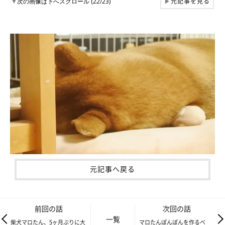
元記事を見る
▼
次の画像は下へスクロール (22/23)
▶
元記事へ戻る
前回の話
次回の話
一覧
柴犬マロたん、5ヶ月ぶりに大
マロたんぽんぽんを作るべ