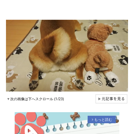
元記事を見る
▼
次の画像は下へスクロール (1/23)
▶
もっと読む
arrow_forward_ios