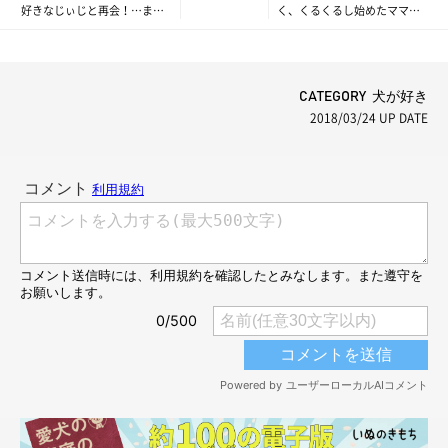
好きなじぃじと再会！…また
く、くるくるし始めたママに
会いにいくよ。
待っていた結末は(´-﹏-`；)
CATEGORY 犬が好き
2018/03/24
UP DATE