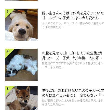
飼い主さんのそばで作業を見守っていた
ゴールデンの子犬→1才の今も変わらな
い“見守り隊”の姿にほっこり
子犬のころから、ハンドメイド作家の飼い主さんの
そばで作業を見 …
お腹を見せてゴロゴロしていた生後2カ
月のシーズー子犬→約3年後、人に寄り
添う優しいコに成長した姿にほっこり
無防備にゴロゴロする姿に癒される！生後2カ月シ
ーズー子犬の成 …
生後2カ月のあどけない柴犬の子犬→1才
の今は凛々しい姿に！ 変わらない「く
りくりおめめ」にもほっこり
幼い表情で飼い主さんを見つめる柴犬の子犬。1才
を迎えた現在は …