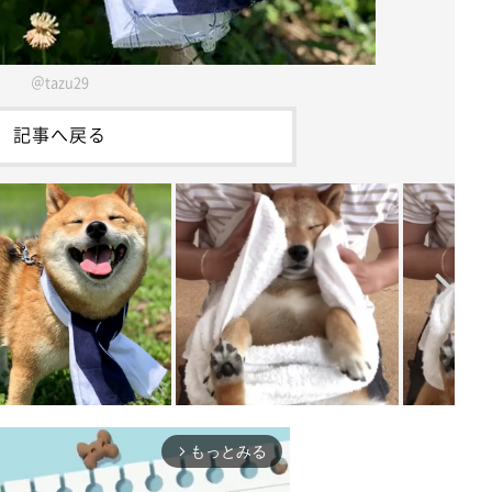
＠tazu29
記事へ戻る
もっとみる
arrow_forward_ios