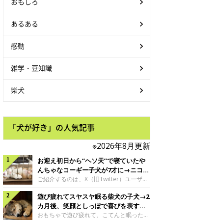
おもしろ
あるある
感動
雑学・豆知識
柴犬
「犬が好き」の人気記事
※2026年8月更新
お迎え初日から“ヘソ天”で寝ていたや
んちゃなコーギー子犬が7才に→ニコニ
コ“コーギースマイル”が魅力のコに成
ご紹介するのは、X（旧Twitter）ユーザー
＠Kus1oKg2vsgdWS2さんの愛犬でウェル
長！
遊び疲れてスヤスヤ眠る柴犬の子犬→2
シュ・コーギー・ペンブロークの神楽ちゃ
ん。今年の8月で7才になるという神楽ちゃ
カ月後、笑顔としっぽで喜びを表すコ
んですが、いったいどんな子犬時代を過ご
に成長！
おもちゃで遊び疲れて、こてんと眠った子