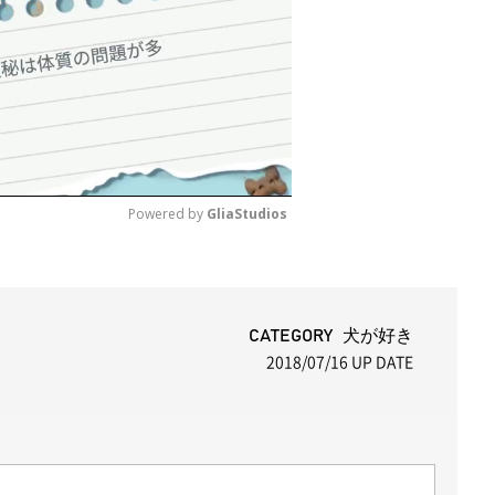
Powered by 
GliaStudios
M
u
t
CATEGORY 犬が好き
2018/07/16
UP DATE
e