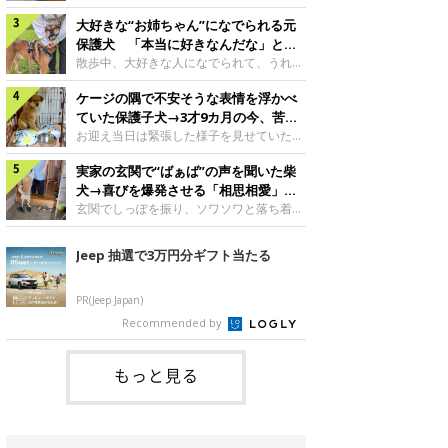
したのでしょうか。今回は、神楽ちゃんの
犬。あれから2カ月、表情や行動にさまざ
成長を飼い主さんと振り返ります！神楽ち
大好きな“お姉ちゃん”になでられる元
まな変化が見られるようになりました。遊
ゃんの成長について聞いた！お迎えから数
び疲れて眠る生後2カ月のなっちゃん遊び
保護犬 「本当に好きなんだな」と感
日後の神楽ちゃん（撮影時生後2カ月）＠
疲れた様子のなっちゃん。@Pkndg_紹介
じる表情にほっこり
散歩中、大好きな人になでられて、うれし
Kus1oKg2vsgdWS2――お迎え当初の神楽
するのは、X（旧Twitter）ユーザー
そうな表情を見せる元保護犬。甘えるよう
ちゃんの様子について教えてください。飼
@Pkndg_さんの愛犬・なっちゃん（取材
ケージの隅で不安そうな表情を浮かべ
な姿に、見ているこちらまでほっこりしま
い主さん： 「お迎え当日から“ヘソ天”で寝
時、生後4カ月／柴犬）。こちらの写真
す。大好きな“お姉ちゃん”に甘える小次郎
ていた保護子犬→3才9カ月の今、苦手
るようなコでし
は、なっちゃんが生後2カ月のころに撮影
くん妹さんになでてもらい、うれしそうな
を克服し頼もしいコに成長！
お迎え当日は緊張した様子を見せていた元
された一枚です。この日、なっちゃんは家
表情を見せる小次郎くん（2026年6月撮
野犬の保護子犬。あれから約3年半、苦手
族と一緒におもちゃで遊んでいました。た
影）。@mika_Jimmy紹介するのは、X（旧
実家の玄関で“ばぁば”の声を聞いた柴
だったことを一つひとつ克服し、家族に寄
くさん遊んで疲れたのか、その後は眠り始
Twitter）ユーザー@mika_Jimmyさんの愛
り添う姿を見せています。お迎え当日、ケ
犬→喜びを爆発させる「相思相愛」な
めたそうです。眠るなっちゃん。
犬・小次郎くん（撮影時5才）。こちら
ージの隅で不安そうにお迎え当日のシルビ
光景にほっこり
玄関でしっぽを振り、ソワソワと落ち着か
@Pkndg_
は、飼い主さんの妹さんと一緒に散歩をし
アちゃん。@nemonemotos今回紹介する
ない様子の柴犬。その先には、大好きな人
たときに撮影したという一枚です。この
のは、X（旧Twitter）ユーザー
との再会が待っていました。玄関でソワソ
Jeep 抽選で3万円分ギフト当たる
日、飼い主さんは実家から自宅へ帰る途
@nemonemotosさんの愛犬・シルビアち
ワする福丸くんソワソワした様子を見せる
中、妹さんと公園で待ち合わせ
ゃん（撮影当時、生後推定2カ月）。飼い
福丸くん。@totomo_fukumaru紹介する
主さんが「#最初に撮った一枚」として投
のは、X（旧Twitter）ユーザー
PR(Jeep Japan)
稿した写真には、ケージの隅で不安そうな
@totomo_fukumaruさんが投稿していた
Recommended by
表情を浮かべるシルビアちゃんの姿が写っ
動画。玄関でしっぽを振っているのは、愛
ていました。こちらは、保護犬だったシル
犬・福丸くん（撮影時11才／柴犬）です。
何やらソワソワしている様子が印象的です
もっと見る
が、それにはほっこりする理由がありまし
た。 玄関で聞こえた、うれしい声ばぁば
に会えて喜ぶ福丸くん。@to