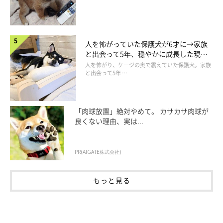
人を怖がっていた保護犬が6才に→家族
と出会って5年、穏やかに成長した現在
の姿にグッとくる
人を怖がり、ケージの奥で震えていた保護犬。家族
と出会って5年 …
「肉球放置」絶対やめて。 カサカサ肉球が
良くない理由、実は...
PR(AIGATE株式会社)
もっと見る