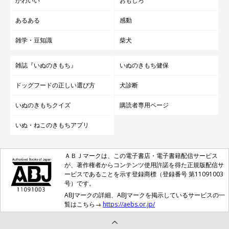
かわいい
おもしろ
あるある
感動
雑学・豆知識
柴犬
雑誌『いぬのきもち』
いぬのきもち健保
ドッグフードの正しい選び方
犬診断
いぬのきもちクイズ
購読者専用ページ
いぬ・ねこのきもちアプリ
ＡＢＪマークは、この電子書店・電子書籍配信サービス
が、著作権者からコンテンツ使用許諾を得た正規版配信サ
ービスであることを示す登録商標（登録番号 第11091003
号）です。
ABJマークの詳細、ABJマークを掲示しているサービスの一
覧はこちら→
https://aebs.or.jp/