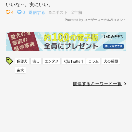
保護犬
癒し
エンタメ
X(旧Twitter)
コラム
犬の種類
柴犬
関連するキーワード一覧