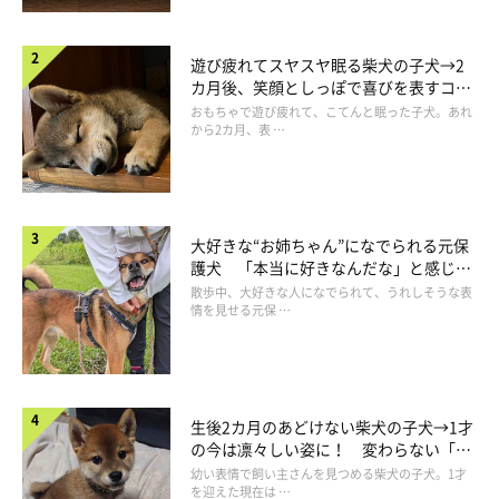
遊び疲れてスヤスヤ眠る柴犬の子犬→2
カ月後、笑顔としっぽで喜びを表すコに
成長！
おもちゃで遊び疲れて、こてんと眠った子犬。あれ
から2カ月、表 …
大好きな“お姉ちゃん”になでられる元保
護犬 「本当に好きなんだな」と感じる
表情にほっこり
散歩中、大好きな人になでられて、うれしそうな表
情を見せる元保 …
生後2カ月のあどけない柴犬の子犬→1才
の今は凛々しい姿に！ 変わらない「く
りくりおめめ」にもほっこり
幼い表情で飼い主さんを見つめる柴犬の子犬。1才
を迎えた現在は …