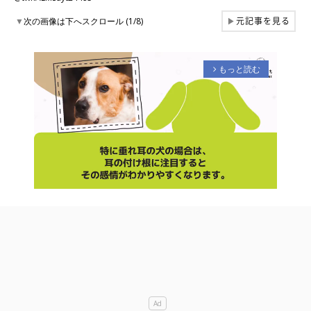
元記事を見る
▼
次の画像は下へスクロール (1/8)
▶
もっと読む
arrow_forward_ios
M
u
t
e