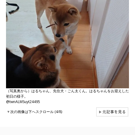
（写真奥から）はるちゃん、先住犬・ごん太くん。はるちゃんをお迎えした
初日の様子。
@twnALMSuyt24495
元記事を見る
▼
次の画像は下へスクロール (4/8)
▶