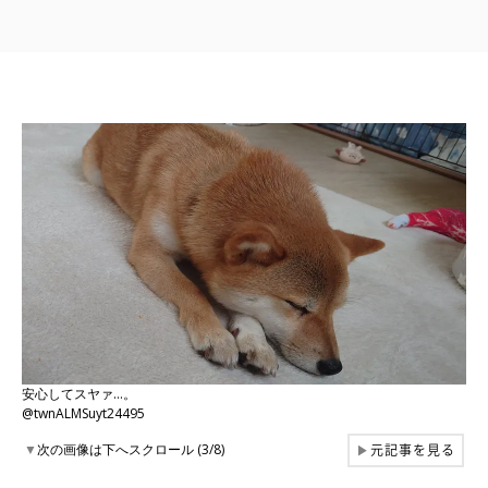
安心してスヤァ…。
@twnALMSuyt24495
元記事を見る
▼
次の画像は下へスクロール (3/8)
▶