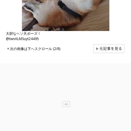
大胆なヘソ天ポーズ！
@twnALMSuyt24495
元記事を見る
▼
次の画像は下へスクロール (2/8)
▶