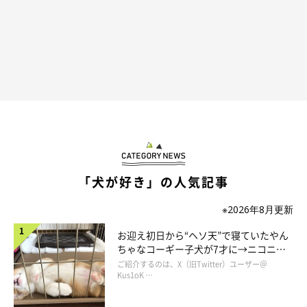
「犬が好き」の人気記事
※2026年8月更新
お迎え初日から“ヘソ天”で寝ていたやん
ちゃなコーギー子犬が7才に→ニコニ
コ“コーギースマイル”が魅力のコに成
ご紹介するのは、X（旧Twitter）ユーザー＠
長！
Kus1oK …