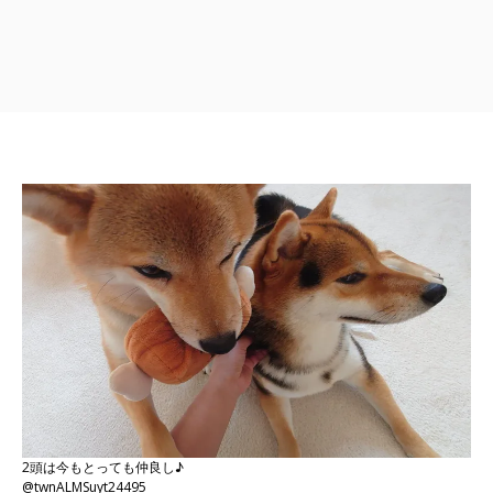
2頭は今もとっても仲良し♪
@twnALMSuyt24495