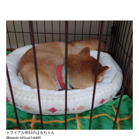
トライアル初日のはるちゃん
@twnALMSuyt24495