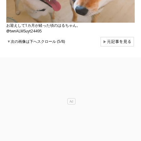
お迎えして1カ月が経った頃のはるちゃん。
@twnALMSuyt24495
元記事を見る
▼
次の画像は下へスクロール (5/8)
▶