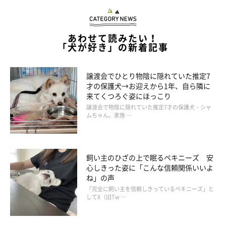
あわせて読みたい！
「犬が好き」の新着記事
譲渡会でひとり物陰に隠れていた推定7
才の保護犬→お迎えから1年、自ら隣に
来てくつろぐ姿にほっこり
譲渡会で物陰に隠れていた推定7才の保護犬・シャ
ムちゃん。家族 …
飼い主のひざの上で眠るペキニーズ 安
心しきった姿に「こんな信頼関係いいよ
ね」の声
「完全に飼い主を信頼しきっているペキニーズ」と
してX（旧Tw …