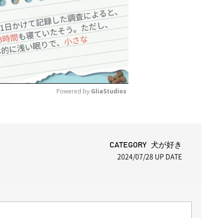
Powered by 
GliaStudios
M
u
t
CATEGORY 犬が好き
2024/07/28
UP DATE
e