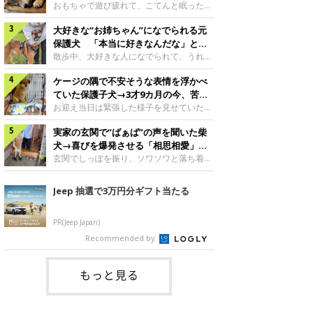
んですが、いったいどんな子犬時代を過ご
に成長！
おもちゃで遊び疲れて、こてんと眠った子
したのでしょうか。今回は、神楽ちゃんの
犬。あれから2カ月、表情や行動にさまざ
成長を飼い主さんと振り返ります！神楽ち
大好きな“お姉ちゃん”になでられる元
まな変化が見られるようになりました。遊
ゃんの成長について聞いた！お迎えから数
び疲れて眠る生後2カ月のなっちゃん遊び
保護犬 「本当に好きなんだな」と感
日後の神楽ちゃん（撮影時生後2カ月）＠
疲れた様子のなっちゃん。@Pkndg_紹介
じる表情にほっこり
散歩中、大好きな人になでられて、うれし
Kus1oKg2vsgdWS2――お迎え当初の神楽
するのは、X（旧Twitter）ユーザー
そうな表情を見せる元保護犬。甘えるよう
ちゃんの様子について教えてください。飼
@Pkndg_さんの愛犬・なっちゃん（取材
ケージの隅で不安そうな表情を浮かべ
な姿に、見ているこちらまでほっこりしま
い主さん： 「お迎え当日から“ヘソ天”で寝
時、生後4カ月／柴犬）。こちらの写真
す。大好きな“お姉ちゃん”に甘える小次郎
ていた保護子犬→3才9カ月の今、苦手
るようなコでし
は、なっちゃんが生後2カ月のころに撮影
くん妹さんになでてもらい、うれしそうな
を克服し頼もしいコに成長！
お迎え当日は緊張した様子を見せていた元
された一枚です。この日、なっちゃんは家
表情を見せる小次郎くん（2026年6月撮
野犬の保護子犬。あれから約3年半、苦手
族と一緒におもちゃで遊んでいました。た
影）。@mika_Jimmy紹介するのは、X（旧
実家の玄関で“ばぁば”の声を聞いた柴
だったことを一つひとつ克服し、家族に寄
くさん遊んで疲れたのか、その後は眠り始
Twitter）ユーザー@mika_Jimmyさんの愛
り添う姿を見せています。お迎え当日、ケ
犬→喜びを爆発させる「相思相愛」な
めたそうです。眠るなっちゃん。
犬・小次郎くん（撮影時5才）。こちら
ージの隅で不安そうにお迎え当日のシルビ
光景にほっこり
玄関でしっぽを振り、ソワソワと落ち着か
@Pkndg_
は、飼い主さんの妹さんと一緒に散歩をし
アちゃん。@nemonemotos今回紹介する
ない様子の柴犬。その先には、大好きな人
たときに撮影したという一枚です。この
のは、X（旧Twitter）ユーザー
との再会が待っていました。玄関でソワソ
Jeep 抽選で3万円分ギフト当たる
日、飼い主さんは実家から自宅へ帰る途
@nemonemotosさんの愛犬・シルビアち
ワする福丸くんソワソワした様子を見せる
中、妹さんと公園で待ち合わせ
ゃん（撮影当時、生後推定2カ月）。飼い
福丸くん。@totomo_fukumaru紹介する
主さんが「#最初に撮った一枚」として投
のは、X（旧Twitter）ユーザー
PR(Jeep Japan)
稿した写真には、ケージの隅で不安そうな
@totomo_fukumaruさんが投稿していた
Recommended by
表情を浮かべるシルビアちゃんの姿が写っ
動画。玄関でしっぽを振っているのは、愛
ていました。こちらは、保護犬だったシル
犬・福丸くん（撮影時11才／柴犬）です。
何やらソワソワしている様子が印象的です
もっと見る
が、それにはほっこりする理由がありまし
た。 玄関で聞こえた、うれしい声ばぁば
に会えて喜ぶ福丸くん。@to