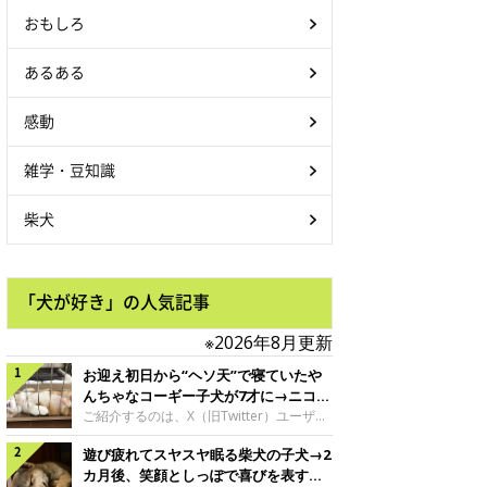
おもしろ
あるある
感動
雑学・豆知識
柴犬
「犬が好き」の人気記事
※2026年8月更新
お迎え初日から“ヘソ天”で寝ていたや
んちゃなコーギー子犬が7才に→ニコニ
コ“コーギースマイル”が魅力のコに成
ご紹介するのは、X（旧Twitter）ユーザー
＠Kus1oKg2vsgdWS2さんの愛犬でウェル
長！
遊び疲れてスヤスヤ眠る柴犬の子犬→2
シュ・コーギー・ペンブロークの神楽ちゃ
ん。今年の8月で7才になるという神楽ちゃ
カ月後、笑顔としっぽで喜びを表すコ