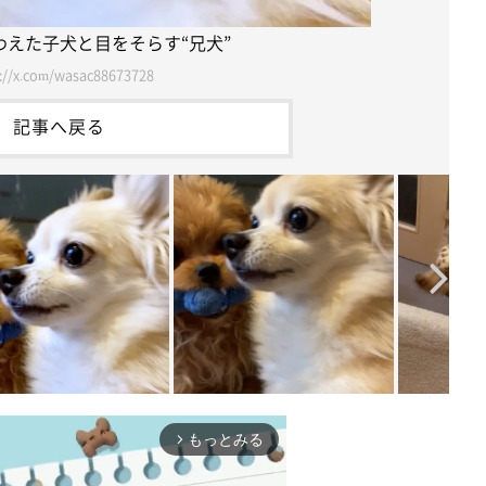
わえた子犬と目をそらす“兄犬”
://x.com/wasac88673728
記事へ戻る
もっとみる
arrow_forward_ios