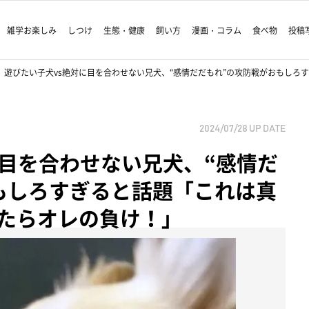
雑学お楽しみ
しつけ
生態・健康
飼い方
漫画・コラム
食べ物
投稿
遊びたい子犬vs絶対に目を合わせない兄犬、“感情だだもれ”の攻防戦がおもしろ
2024/07/28
UP DATE
に目を合わせない兄犬、“感情だ
もしろすぎると話題「これは真
たらオレの負け！」