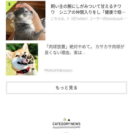
飼い主の腕にしがみついて甘えるチワ
ワ シニアの仲間入りをし「健康で穏や
かな暮らしが続いてほしい」と願う
こちらは、X（旧Twitter）ユーザー＠kotubusuk …
「肉球放置」絶対やめて。 カサカサ肉球が
良くない理由、実は...
PR(AIGATE株式会社)
もっと見る