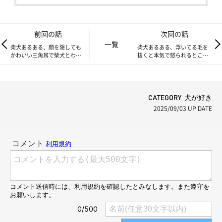
前回の話
次回の話
一覧
柴犬あるある、顔を隠しても
柴犬あるある、浮いてる毛を
かわいい三角耳で柴犬とわか
抜くと本気で怒られるとこ｜
ってしまうとこ｜連載「ここ
連載「ここ掘れここ柴」
掘れここ柴」vol.294
vol.296
CATEGORY 犬が好き
2025/09/03
UP DATE