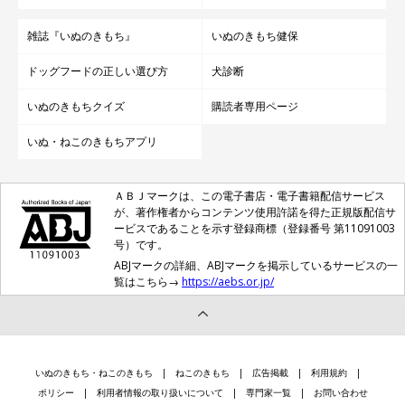
雑誌『いぬのきもち』
いぬのきもち健保
ドッグフードの正しい選び方
犬診断
いぬのきもちクイズ
購読者専用ページ
いぬ・ねこのきもちアプリ
ＡＢＪマークは、この電子書店・電子書籍配信サービス
が、著作権者からコンテンツ使用許諾を得た正規版配信サ
ービスであることを示す登録商標（登録番号 第11091003
号）です。
ABJマークの詳細、ABJマークを掲示しているサービスの一
覧はこちら→
https://aebs.or.jp/
いぬのきもち・ねこのきもち
ねこのきもち
広告掲載
利用規約
ポリシー
利用者情報の取り扱いについて
専門家一覧
お問い合わせ