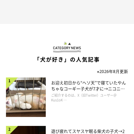
「犬が好き」の人気記事
※2026年8月更新
お迎え初日から“ヘソ天”で寝ていたやん
ちゃなコーギー子犬が7才に→ニコニ
コ“コーギースマイル”が魅力のコに成
ご紹介するのは、X（旧Twitter）ユーザー＠
長！
Kus1oK …
遊び疲れてスヤスヤ眠る柴犬の子犬→2