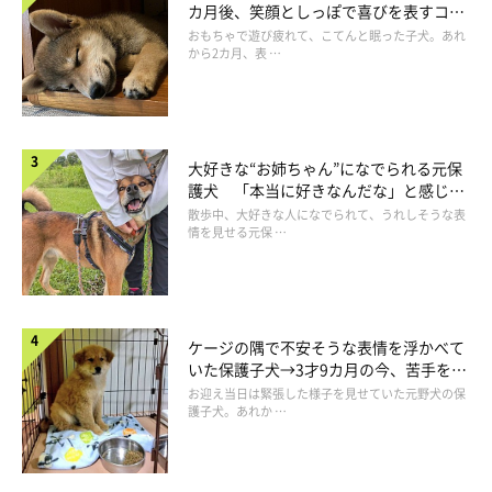
カ月後、笑顔としっぽで喜びを表すコに
成長！
おもちゃで遊び疲れて、こてんと眠った子犬。あれ
から2カ月、表 …
大好きな“お姉ちゃん”になでられる元保
護犬 「本当に好きなんだな」と感じる
表情にほっこり
散歩中、大好きな人になでられて、うれしそうな表
情を見せる元保 …
ケージの隅で不安そうな表情を浮かべて
いた保護子犬→3才9カ月の今、苦手を克
服し頼もしいコに成長！
お迎え当日は緊張した様子を見せていた元野犬の保
護子犬。あれか …