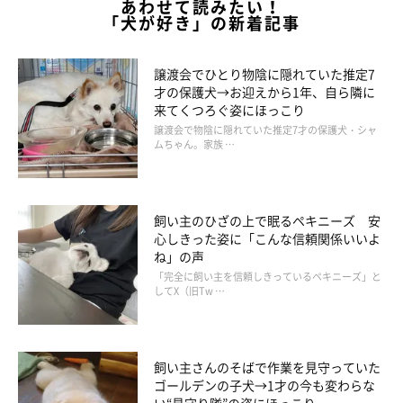
あわせて読みたい！
「犬が好き」の新着記事
譲渡会でひとり物陰に隠れていた推定7
才の保護犬→お迎えから1年、自ら隣に
来てくつろぐ姿にほっこり
譲渡会で物陰に隠れていた推定7才の保護犬・シャ
ムちゃん。家族 …
飼い主のひざの上で眠るペキニーズ 安
心しきった姿に「こんな信頼関係いいよ
ね」の声
「完全に飼い主を信頼しきっているペキニーズ」と
してX（旧Tw …
飼い主さんのそばで作業を見守っていた
ゴールデンの子犬→1才の今も変わらな
い“見守り隊”の姿にほっこり