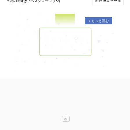
元記事を見る
▼
次の画像は下へスクロール (1/2)
▶
もっと読む
arrow_forward_ios
M
u
t
e