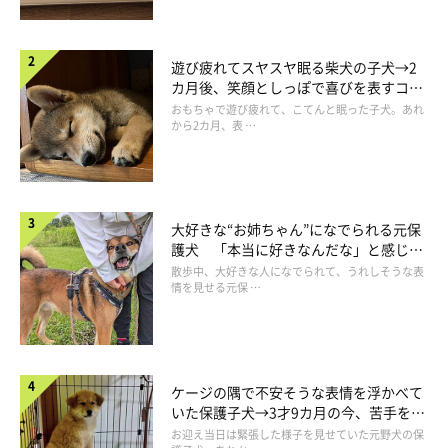
遊び疲れてスヤスヤ眠る柴犬の子犬→2
カ月後、笑顔としっぽで喜びを表すコに
成長！
おもちゃで遊び疲れて、こてんと眠った子犬。あれ
から2カ月、表 …
大好きな“お姉ちゃん”になでられる元保
護犬 「本当に好きなんだな」と感じる
表情にほっこり
散歩中、大好きな人になでられて、うれしそうな表
情を見せる元保 …
ケージの隅で不安そうな表情を浮かべて
いた保護子犬→3才9カ月の今、苦手を克
服し頼もしいコに成長！
お迎え当日は緊張した様子を見せていた元野犬の保