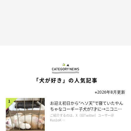
「犬が好き」の人気記事
※2026年8月更新
お迎え初日から“ヘソ天”で寝ていたやん
ちゃなコーギー子犬が7才に→ニコニ
コ“コーギースマイル”が魅力のコに成
ご紹介するのは、X（旧Twitter）ユーザー＠
長！
Kus1oK …