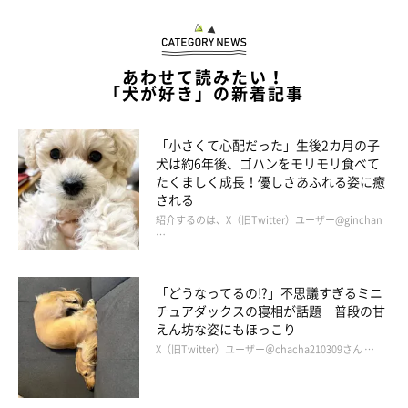
あわせて読みたい！
「犬が好き」の新着記事
「小さくて心配だった」生後2カ月の子
犬は約6年後、ゴハンをモリモリ食べて
たくましく成長！優しさあふれる姿に癒
される
紹介するのは、X（旧Twitter）ユーザー@ginchan
…
「どうなってるの!?」不思議すぎるミニ
チュアダックスの寝相が話題 普段の甘
えん坊な姿にもほっこり
X（旧Twitter）ユーザー＠chacha210309さん …