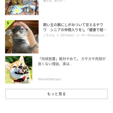
護子犬。あれか …
飼い主の腕にしがみついて甘えるチワ
ワ シニアの仲間入りをし「健康で穏や
かな暮らしが続いてほしい」と願う
こちらは、X（旧Twitter）ユーザー＠kotubusuk …
「肉球放置」絶対やめて。 カサカサ肉球が
良くない理由、実は...
PR(AIGATE株式会社)
もっと見る