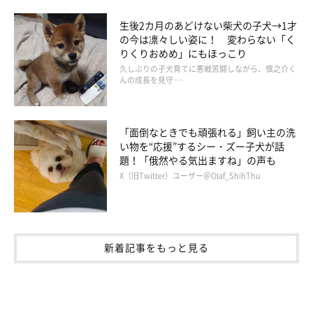
生後2カ月のあどけない柴犬の子犬→1才
の今は凛々しい姿に！ 変わらない「く
りくりおめめ」にもほっこり
久しぶりの子犬育てに悪戦苦闘しながら、慎之介く
んの成長を見守 …
「面倒なときでも頑張れる」飼い主の洗
い物を“応援”するシー・ズー子犬が話
題！「俄然やる気出ますね」の声も
X（旧Twitter）ユーザー＠Olaf_ShihThu
新着記事をもっと見る