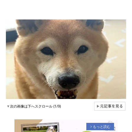
元記事を見る
▼
次の画像は下へスクロール (1/9)
▶
もっと読む
arrow_forward_ios