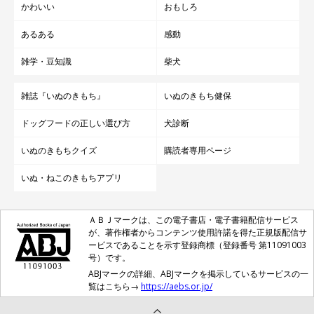
かわいい
おもしろ
あるある
感動
雑学・豆知識
柴犬
雑誌『いぬのきもち』
いぬのきもち健保
ドッグフードの正しい選び方
犬診断
いぬのきもちクイズ
購読者専用ページ
いぬ・ねこのきもちアプリ
ＡＢＪマークは、この電子書店・電子書籍配信サービス
が、著作権者からコンテンツ使用許諾を得た正規版配信サ
ービスであることを示す登録商標（登録番号 第11091003
号）です。
ABJマークの詳細、ABJマークを掲示しているサービスの一
覧はこちら→
https://aebs.or.jp/