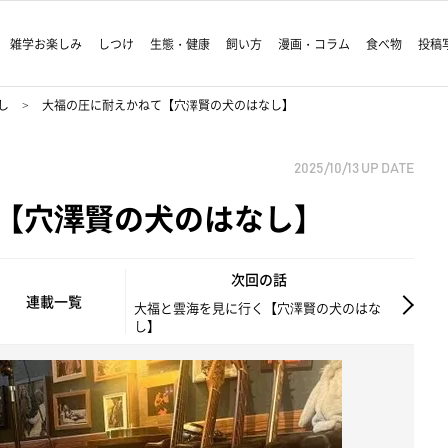
雑学お楽しみ
しつけ
生態・健康
飼い方
漫画・コラム
食べ物
投稿
し
大福の圧に耐えかねて【穴澤賢の犬のはなし】
2025/10/13
UP DATE
【穴澤賢の犬のはなし】
次回の話
連載一覧
大福と雲海を見に行く【穴澤賢の犬のはな
し】