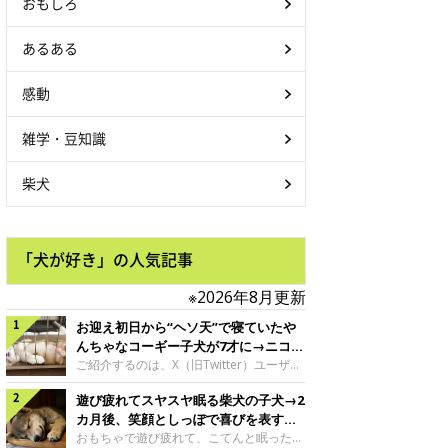
おもしろ
あるある
感動
雑学・豆知識
柴犬
「犬が好き」の人気記事
※2026年8月更新
お迎え初日から“ヘソ天”で寝ていたや
んちゃなコーギー子犬が7才に→ニコニ
コ“コーギースマイル”が魅力のコに成
ご紹介するのは、X（旧Twitter）ユーザー
＠Kus1oKg2vsgdWS2さんの愛犬でウェル
長！
遊び疲れてスヤスヤ眠る柴犬の子犬→2
シュ・コーギー・ペンブロークの神楽ちゃ
ん。今年の8月で7才になるという神楽ちゃ
カ月後、笑顔としっぽで喜びを表すコ
んですが、いったいどんな子犬時代を過ご
に成長！
おもちゃで遊び疲れて、こてんと眠った子