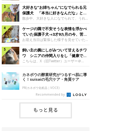
したのでしょうか。今回は、神楽ちゃんの
犬。あれから2カ月、表情や行動にさまざ
成長を飼い主さんと振り返ります！神楽ち
大好きな“お姉ちゃん”になでられる元
まな変化が見られるようになりました。遊
ゃんの成長について聞いた！お迎えから数
び疲れて眠る生後2カ月のなっちゃん遊び
保護犬 「本当に好きなんだな」と感
日後の神楽ちゃん（撮影時生後2カ月）＠
疲れた様子のなっちゃん。@Pkndg_紹介
じる表情にほっこり
散歩中、大好きな人になでられて、うれし
Kus1oKg2vsgdWS2――お迎え当初の神楽
するのは、X（旧Twitter）ユーザー
そうな表情を見せる元保護犬。甘えるよう
ちゃんの様子について教えてください。飼
@Pkndg_さんの愛犬・なっちゃん（取材
ケージの隅で不安そうな表情を浮かべ
な姿に、見ているこちらまでほっこりしま
い主さん： 「お迎え当日から“ヘソ天”で寝
時、生後4カ月／柴犬）。こちらの写真
す。大好きな“お姉ちゃん”に甘える小次郎
ていた保護子犬→3才9カ月の今、苦手
るようなコでし
は、なっちゃんが生後2カ月のころに撮影
くん妹さんになでてもらい、うれしそうな
を克服し頼もしいコに成長！
お迎え当日は緊張した様子を見せていた元
された一枚です。この日、なっちゃんは家
表情を見せる小次郎くん（2026年6月撮
野犬の保護子犬。あれから約3年半、苦手
族と一緒におもちゃで遊んでいました。た
影）。@mika_Jimmy紹介するのは、X（旧
飼い主の腕にしがみついて甘えるチワ
だったことを一つひとつ克服し、家族に寄
くさん遊んで疲れたのか、その後は眠り始
Twitter）ユーザー@mika_Jimmyさんの愛
り添う姿を見せています。お迎え当日、ケ
ワ シニアの仲間入りをし「健康で穏
めたそうです。眠るなっちゃん。
犬・小次郎くん（撮影時5才）。こちら
ージの隅で不安そうにお迎え当日のシルビ
やかな暮らしが続いてほしい」と願う
こちらは、X（旧Twitter）ユーザー＠
@Pkndg_
は、飼い主さんの妹さんと一緒に散歩をし
アちゃん。@nemonemotos今回紹介する
kotubusuke617さんが投稿した写真。写
たときに撮影したという一枚です。この
のは、X（旧Twitter）ユーザー
っているのは、愛犬でチワワのつぶしゃん
カネボウの酵素研究がつるすべ肌に導
日、飼い主さんは実家から自宅へ帰る途
@nemonemotosさんの愛犬・シルビアち
（本名：こつぶちゃん）です。飼い主さん
く！suisaiの毛穴ケア・角質ケア
中、妹さんと公園で待ち合わせ
ゃん（撮影当時、生後推定2カ月）。飼い
の腕にしがみつくつぶしゃん（撮影時6
主さんが「#最初に撮った一枚」として投
才）＠kotubusuke617撮影当時の状況に
PR(カネボウ化粧品｜VOCE)
稿した写真には、ケージの隅で不安そうな
ついて伺うと、飼い主さんはこう教えてく
Recommended by
表情を浮かべるシルビアちゃんの姿が写っ
れました。飼い主さん： 「ある休日のこ
ていました。こちらは、保護犬だったシル
とです。私がソファに座った途端にひざの
上にのってきたので、そのままなでながら
もっと見る
テレビを見ていたのですが、微動だにしな
いので気になって見てみると、腕にしがみ
つくような形で気持ちよさそうに