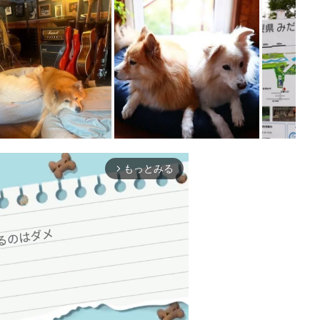
もっとみる
arrow_forward_ios