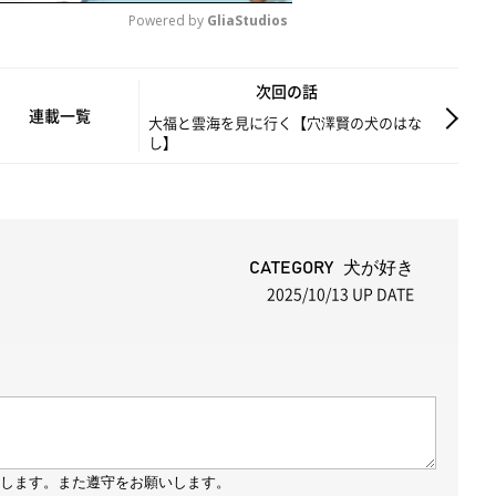
Powered by 
GliaStudios
M
次回の話
u
連載一覧
大福と雲海を見に行く【穴澤賢の犬のはな
し】
t
e
CATEGORY 犬が好き
2025/10/13
UP DATE