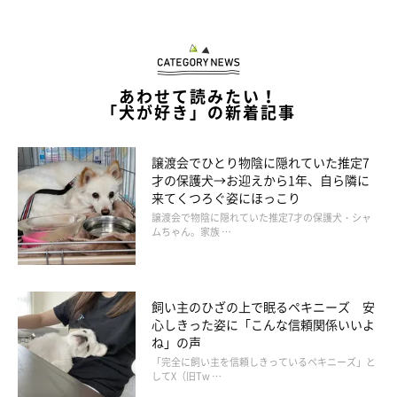
あわせて読みたい！
「犬が好き」の新着記事
譲渡会でひとり物陰に隠れていた推定7
才の保護犬→お迎えから1年、自ら隣に
来てくつろぐ姿にほっこり
譲渡会で物陰に隠れていた推定7才の保護犬・シャ
ムちゃん。家族 …
飼い主のひざの上で眠るペキニーズ 安
心しきった姿に「こんな信頼関係いいよ
ね」の声
「完全に飼い主を信頼しきっているペキニーズ」と
してX（旧Tw …