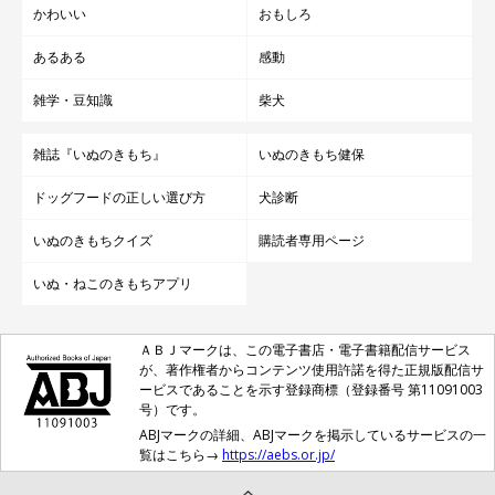
かわいい
おもしろ
あるある
感動
雑学・豆知識
柴犬
雑誌『いぬのきもち』
いぬのきもち健保
ドッグフードの正しい選び方
犬診断
いぬのきもちクイズ
購読者専用ページ
いぬ・ねこのきもちアプリ
ＡＢＪマークは、この電子書店・電子書籍配信サービス
が、著作権者からコンテンツ使用許諾を得た正規版配信サ
ービスであることを示す登録商標（登録番号 第11091003
号）です。
ABJマークの詳細、ABJマークを掲示しているサービスの一
覧はこちら→
https://aebs.or.jp/