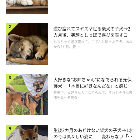
遊び疲れてスヤスヤ眠る柴犬の子犬→2
カ月後、笑顔としっぽで喜びを表すコに
成長！
おもちゃで遊び疲れて、こてんと眠った子犬。あれ
から2カ月、表 …
大好きな“お姉ちゃん”になでられる元保
護犬 「本当に好きなんだな」と感じる
表情にほっこり
散歩中、大好きな人になでられて、うれしそうな表
情を見せる元保 …
生後2カ月のあどけない柴犬の子犬→1才
の今は凛々しい姿に！ 変わらない「く