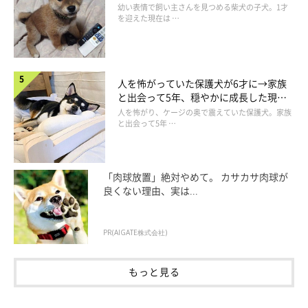
りくりおめめ」にもほっこり
幼い表情で飼い主さんを見つめる柴犬の子犬。1才
を迎えた現在は …
人を怖がっていた保護犬が6才に→家族
と出会って5年、穏やかに成長した現在
の姿にグッとくる
人を怖がり、ケージの奥で震えていた保護犬。家族
と出会って5年 …
「肉球放置」絶対やめて。 カサカサ肉球が
良くない理由、実は...
PR(AIGATE株式会社)
もっと見る