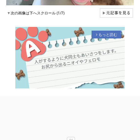
元記事を見る
▼
次の画像は下へスクロール (1/7)
▶
もっと読む
arrow_forward_ios
M
u
t
e