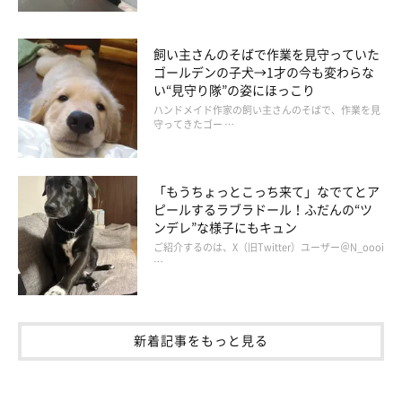
飼い主さんのそばで作業を見守っていた
ゴールデンの子犬→1才の今も変わらな
い“見守り隊”の姿にほっこり
ハンドメイド作家の飼い主さんのそばで、作業を見
守ってきたゴー …
「もうちょっとこっち来て」なでてとア
ピールするラブラドール！ふだんの“ツ
ンデレ”な様子にもキュン
ご紹介するのは、X（旧Twitter）ユーザー＠N_oooi
…
新着記事をもっと見る