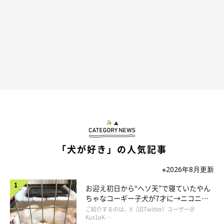
「犬が好き」の人気記事
※2026年8月更新
お迎え初日から“ヘソ天”で寝ていたやん
ちゃなコーギー子犬が7才に→ニコニ
コ“コーギースマイル”が魅力のコに成
ご紹介するのは、X（旧Twitter）ユーザー＠
長！
Kus1oK …