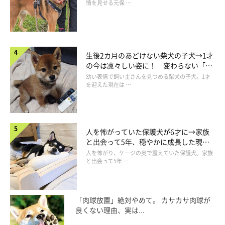
情を見せる元保 …
生後2カ月のあどけない柴犬の子犬→1才
の今は凛々しい姿に！ 変わらない「く
りくりおめめ」にもほっこり
幼い表情で飼い主さんを見つめる柴犬の子犬。1才
を迎えた現在は …
人を怖がっていた保護犬が6才に→家族
と出会って5年、穏やかに成長した現在
の姿にグッとくる
人を怖がり、ケージの奥で震えていた保護犬。家族
と出会って5年 …
「肉球放置」絶対やめて。 カサカサ肉球が
良くない理由、実は...