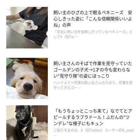
飼い主のひざの上で眠るペキニーズ 安
心しきった姿に「こんな信頼関係いいよ
ね」の声
「完全に飼い主を信頼しきっているペキニーズ」と
してX（旧Tw …
飼い主さんのそばで作業を見守っていた
ゴールデンの子犬→1才の今も変わらな
い“見守り隊”の姿にほっこり
ハンドメイド作家の飼い主さんのそばで、作業を見
守ってきたゴー …
「もうちょっとこっち来て」なでてとア
ピールするラブラドール！ふだんの“ツ
ンデレ”な様子にもキュン
ご紹介するのは、X（旧Twitter）ユーザー＠N_oooi
…