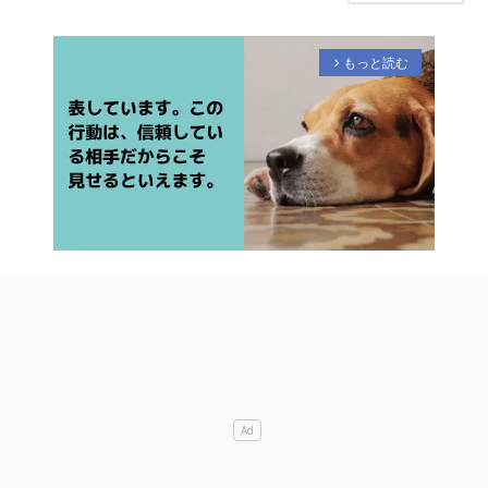
もっと読む
arrow_forward_ios
M
u
t
e