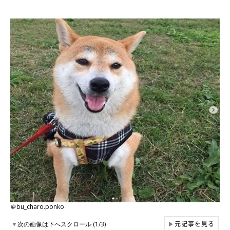
＠bu_charo.ponko
元記事を見る
▼
次の画像は下へスクロール (1/3)
▶