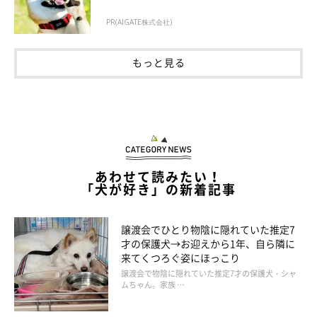
PR(AIGATE株式会社)
もっと見る
あわせて読みたい！
「犬が好き」の新着記事
譲渡会でひとり物陰に隠れていた推定7
才の保護犬→お迎えから1年、自ら隣に
来てくつろぐ姿にほっこり
譲渡会で物陰に隠れていた推定7才の保護犬・シャ
ムちゃん。家族 …