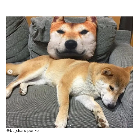
＠bu_charo.ponko