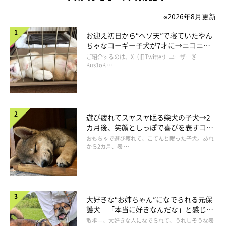
※2026年8月更新
お迎え初日から“ヘソ天”で寝ていたやん
ちゃなコーギー子犬が7才に→ニコニ
コ“コーギースマイル”が魅力のコに成
ご紹介するのは、X（旧Twitter）ユーザー＠
長！
Kus1oK …
遊び疲れてスヤスヤ眠る柴犬の子犬→2
カ月後、笑顔としっぽで喜びを表すコに
成長！
おもちゃで遊び疲れて、こてんと眠った子犬。あれ
から2カ月、表 …
大好きな“お姉ちゃん”になでられる元保
護犬 「本当に好きなんだな」と感じる
表情にほっこり
散歩中、大好きな人になでられて、うれしそうな表