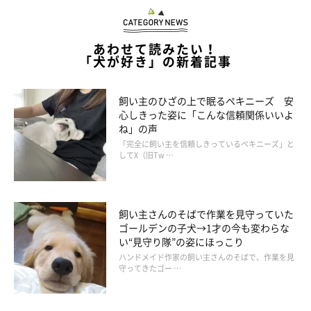
あわせて読みたい！
「犬が好き」の新着記事
飼い主のひざの上で眠るペキニーズ 安
心しきった姿に「こんな信頼関係いいよ
ね」の声
「完全に飼い主を信頼しきっているペキニーズ」と
してX（旧Tw …
飼い主さんのそばで作業を見守っていた
ゴールデンの子犬→1才の今も変わらな
い“見守り隊”の姿にほっこり
ハンドメイド作家の飼い主さんのそばで、作業を見
守ってきたゴー …