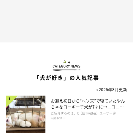
「犬が好き」の人気記事
※2026年8月更新
お迎え初日から“ヘソ天”で寝ていたやん
ちゃなコーギー子犬が7才に→ニコニ
コ“コーギースマイル”が魅力のコに成
ご紹介するのは、X（旧Twitter）ユーザー＠
長！
Kus1oK …