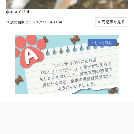
@sora1013siba
元記事を見る
▼
次の画像は下へスクロール (1/4)
▶
もっと読む
arrow_forward_ios
M
u
t
e