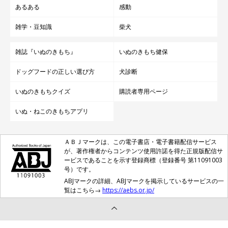
あるある
感動
雑学・豆知識
柴犬
雑誌『いぬのきもち』
いぬのきもち健保
ドッグフードの正しい選び方
犬診断
いぬのきもちクイズ
購読者専用ページ
いぬ・ねこのきもちアプリ
ＡＢＪマークは、この電子書店・電子書籍配信サービス
が、著作権者からコンテンツ使用許諾を得た正規版配信サ
ービスであることを示す登録商標（登録番号 第11091003
号）です。
ABJマークの詳細、ABJマークを掲示しているサービスの一
覧はこちら→
https://aebs.or.jp/