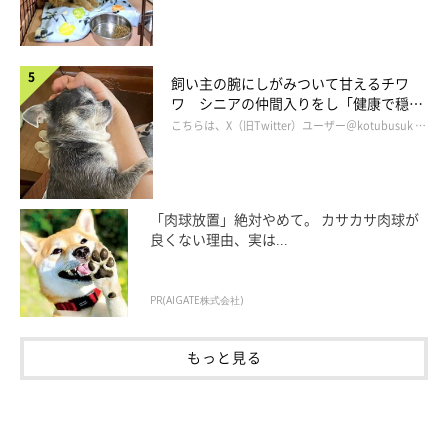
飼い主の腕にしがみついて甘えるチワ
ワ シニアの仲間入りをし「健康で穏や
かな暮らしが続いてほしい」と願う
こちらは、X（旧Twitter）ユーザー＠kotubusuk …
「肉球放置」絶対やめて。 カサカサ肉球が
良くない理由、実は...
PR(AIGATE株式会社)
もっと見る