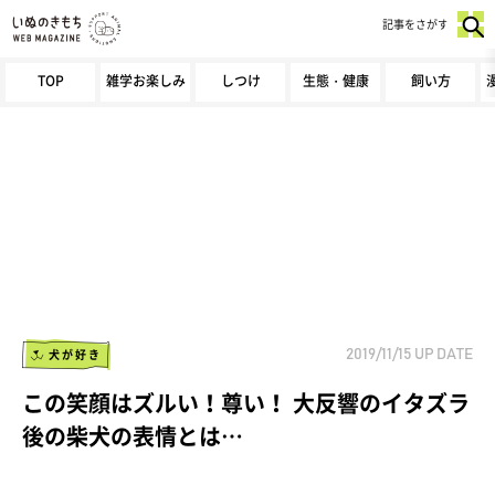
記事をさがす
TOP
雑学お楽しみ
しつけ
生態・健康
飼い方
犬が好き
2019/11/15
UP DATE
この笑顔はズルい！尊い！ 大反響のイタズラ
後の柴犬の表情とは…