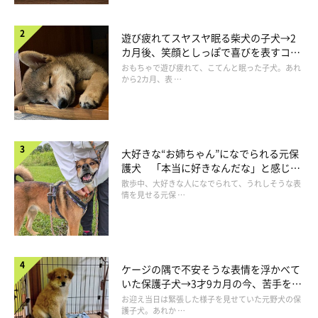
遊び疲れてスヤスヤ眠る柴犬の子犬→2
カ月後、笑顔としっぽで喜びを表すコに
成長！
おもちゃで遊び疲れて、こてんと眠った子犬。あれ
から2カ月、表 …
大好きな“お姉ちゃん”になでられる元保
護犬 「本当に好きなんだな」と感じる
表情にほっこり
散歩中、大好きな人になでられて、うれしそうな表
情を見せる元保 …
ケージの隅で不安そうな表情を浮かべて
いた保護子犬→3才9カ月の今、苦手を克
服し頼もしいコに成長！
お迎え当日は緊張した様子を見せていた元野犬の保
護子犬。あれか …