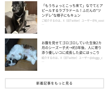
「もうちょっとこっち来て」なでてとア
ピールするラブラドール！ふだんの“ツ
ンデレ”な様子にもキュン
ご紹介するのは、X（旧Twitter）ユーザー＠N_oooi
…
お腹を見せてゴロゴロしていた生後2カ
月のシーズー子犬→約3年後、人に寄り
添う優しいコに成長した姿にほっこり
紹介するのは、X（旧Twitter）ユーザー@doggy_c
…
新着記事をもっと見る