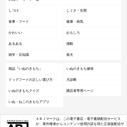
しつけ
しぐさ・生態
食事・フード
健康・病気
かわいい
おもしろ
あるある
感動
雑学・豆知識
柴犬
雑誌『いぬのきもち』
いぬのきもち健保
ドッグフードの正しい選び方
犬診断
いぬのきもちクイズ
購読者専用ページ
いぬ・ねこのきもちアプリ
ＡＢＪマークは、この電子書店・電子書籍配信サービス
が、著作権者からコンテンツ使用許諾を得た正規版配信サ