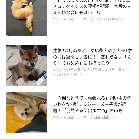
チュアダックスの寝相が話題 普段の甘
えん坊な姿にもほっこり
X（旧Twitter）ユーザー＠chacha210309さん …
生後2カ月のあどけない柴犬の子犬→1才
の今は凛々しい姿に！ 変わらない「く
りくりおめめ」にもほっこり
久しぶりの子犬育てに悪戦苦闘しながら、慎之介く
んの成長を見守 …
「面倒なときでも頑張れる」飼い主の洗
い物を“応援”するシー・ズー子犬が話
題！「俄然やる気出ますね」の声も
X（旧Twitter）ユーザー＠Olaf_ShihThu