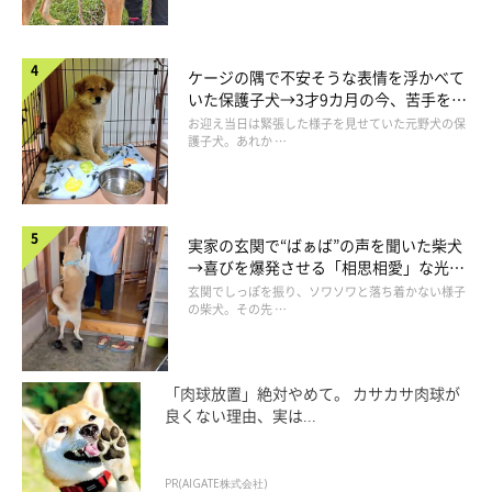
ケージの隅で不安そうな表情を浮かべて
いた保護子犬→3才9カ月の今、苦手を克
服し頼もしいコに成長！
お迎え当日は緊張した様子を見せていた元野犬の保
護子犬。あれか …
実家の玄関で“ばぁば”の声を聞いた柴犬
→喜びを爆発させる「相思相愛」な光景
にほっこり
玄関でしっぽを振り、ソワソワと落ち着かない様子
の柴犬。その先 …
「肉球放置」絶対やめて。 カサカサ肉球が
良くない理由、実は...
PR(AIGATE株式会社)