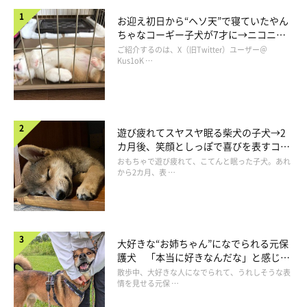
お迎え初日から“ヘソ天”で寝ていたやん
ちゃなコーギー子犬が7才に→ニコニ
コ“コーギースマイル”が魅力のコに成
ご紹介するのは、X（旧Twitter）ユーザー＠
長！
Kus1oK …
遊び疲れてスヤスヤ眠る柴犬の子犬→2
カ月後、笑顔としっぽで喜びを表すコに
成長！
おもちゃで遊び疲れて、こてんと眠った子犬。あれ
から2カ月、表 …
大好きな“お姉ちゃん”になでられる元保
護犬 「本当に好きなんだな」と感じる
表情にほっこり
散歩中、大好きな人になでられて、うれしそうな表
情を見せる元保 …