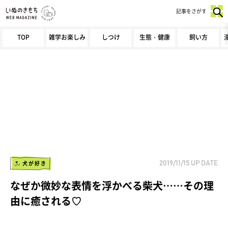
記事をさがす
TOP
雑学お楽しみ
しつけ
生態・健康
飼い方
犬が好き
2019/11/15
UP DATE
なぜか微妙な表情を浮かべる柴犬……その理
由に癒される♡