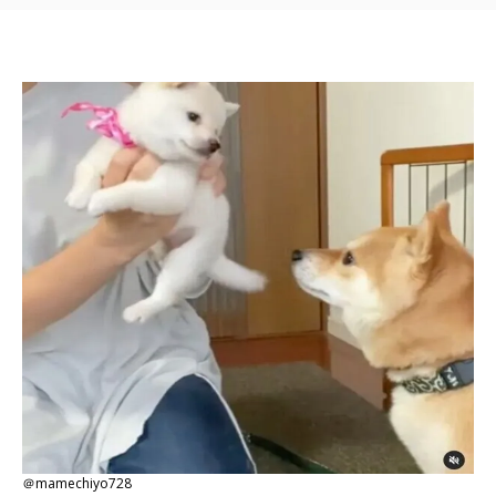
＠mamechiyo728