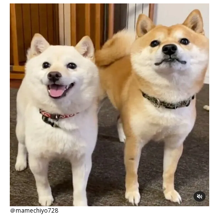
＠mamechiyo728