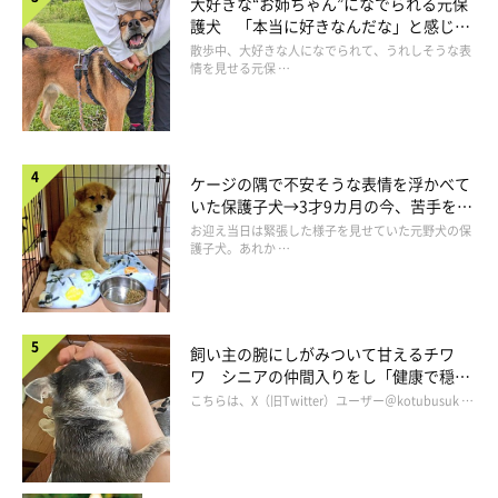
大好きな“お姉ちゃん”になでられる元保
護犬 「本当に好きなんだな」と感じる
表情にほっこり
散歩中、大好きな人になでられて、うれしそうな表
情を見せる元保 …
ケージの隅で不安そうな表情を浮かべて
いた保護子犬→3才9カ月の今、苦手を克
服し頼もしいコに成長！
お迎え当日は緊張した様子を見せていた元野犬の保
護子犬。あれか …
飼い主の腕にしがみついて甘えるチワ
ワ シニアの仲間入りをし「健康で穏や
かな暮らしが続いてほしい」と願う
こちらは、X（旧Twitter）ユーザー＠kotubusuk …