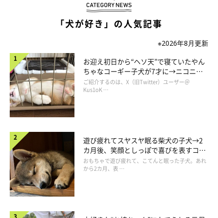
「犬が好き」の人気記事
※2026年8月更新
お迎え初日から“ヘソ天”で寝ていたやん
ちゃなコーギー子犬が7才に→ニコニ
コ“コーギースマイル”が魅力のコに成
ご紹介するのは、X（旧Twitter）ユーザー＠
長！
Kus1oK …
遊び疲れてスヤスヤ眠る柴犬の子犬→2
カ月後、笑顔としっぽで喜びを表すコに
成長！
おもちゃで遊び疲れて、こてんと眠った子犬。あれ
から2カ月、表 …