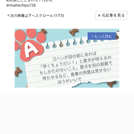
＠mamechiyo728
元記事を見る
▼
次の画像は下へスクロール (1/15)
▶
もっと読む
arrow_forward_ios
M
u
t
e