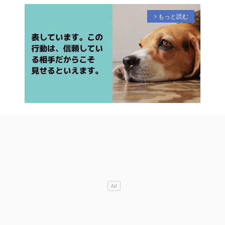
もっと読む
arrow_forward_ios
M
u
t
e