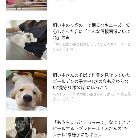
飼い主のひざの上で眠るペキニーズ 安
心しきった姿に「こんな信頼関係いいよ
ね」の声
「完全に飼い主を信頼しきっているペキニーズ」と
してX（旧Tw …
飼い主さんのそばで作業を見守っていた
ゴールデンの子犬→1才の今も変わらな
い“見守り隊”の姿にほっこり
ハンドメイド作家の飼い主さんのそばで、作業を見
守ってきたゴー …
「もうちょっとこっち来て」なでてとア
ピールするラブラドール！ふだんの“ツ
ンデレ”な様子にもキュン