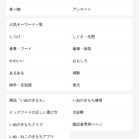
食べ物
アンケート
人気キーワード一覧
しつけ
しぐさ・生態
食事・フード
健康・病気
かわいい
おもしろ
あるある
感動
雑学・豆知識
柴犬
雑誌『いぬのきもち』
いぬのきもち健保
ドッグフードの正しい選び方
犬診断
いぬのきもちクイズ
購読者専用ページ
いぬ・ねこのきもちアプリ