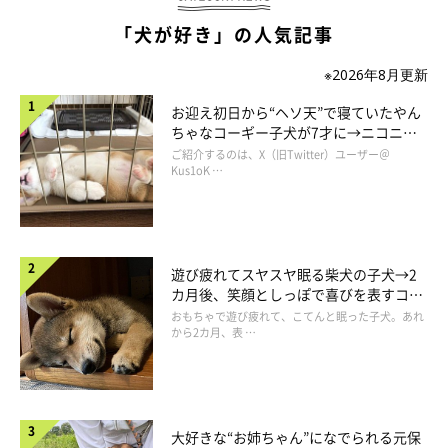
「犬が好き」の人気記事
※2026年8月更新
お迎え初日から“ヘソ天”で寝ていたやん
ちゃなコーギー子犬が7才に→ニコニ
コ“コーギースマイル”が魅力のコに成
ご紹介するのは、X（旧Twitter）ユーザー＠
長！
Kus1oK …
遊び疲れてスヤスヤ眠る柴犬の子犬→2
カ月後、笑顔としっぽで喜びを表すコに
成長！
おもちゃで遊び疲れて、こてんと眠った子犬。あれ
から2カ月、表 …
大好きな“お姉ちゃん”になでられる元保