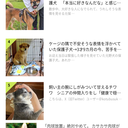
護犬 「本当に好きなんだな」と感じる
表情にほっこり
散歩中、大好きな人になでられて、うれしそうな表
情を見せる元保 …
ケージの隅で不安そうな表情を浮かべて
いた保護子犬→3才9カ月の今、苦手を克
服し頼もしいコに成長！
お迎え当日は緊張した様子を見せていた元野犬の保
護子犬。あれか …
飼い主の腕にしがみついて甘えるチワ
ワ シニアの仲間入りをし「健康で穏や
かな暮らしが続いてほしい」と願う
こちらは、X（旧Twitter）ユーザー＠kotubusuk …
「肉球放置」絶対やめて。 カサカサ肉球が