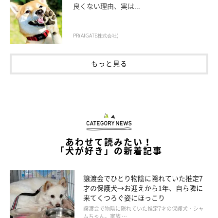
良くない理由、実は...
PR(AIGATE株式会社)
もっと見る
あわせて読みたい！
「犬が好き」の新着記事
譲渡会でひとり物陰に隠れていた推定7
才の保護犬→お迎えから1年、自ら隣に
来てくつろぐ姿にほっこり
譲渡会で物陰に隠れていた推定7才の保護犬・シャ
ムちゃん。家族 …