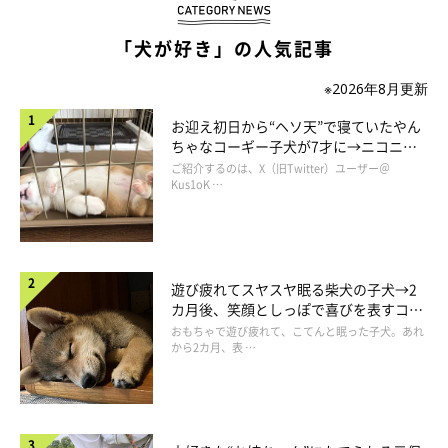
「犬が好き」の人気記事
※2026年8月更新
お迎え初日から“ヘソ天”で寝ていたやん
ちゃなコーギー子犬が7才に→ニコニ
コ“コーギースマイル”が魅力のコに成
ご紹介するのは、X（旧Twitter）ユーザー＠
長！
Kus1oK …
遊び疲れてスヤスヤ眠る柴犬の子犬→2
カ月後、笑顔としっぽで喜びを表すコに
成長！
おもちゃで遊び疲れて、こてんと眠った子犬。あれ
から2カ月、表 …