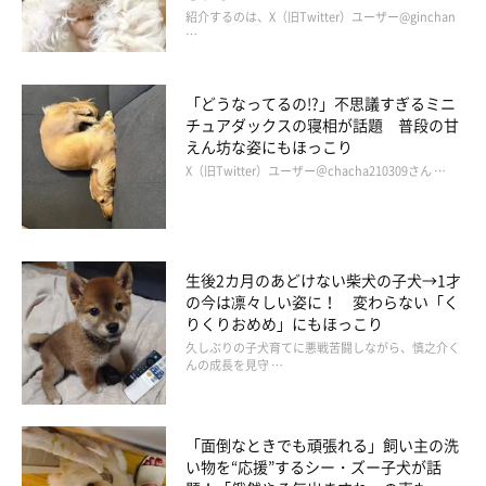
紹介するのは、X（旧Twitter）ユーザー@ginchan
…
「どうなってるの!?」不思議すぎるミニ
チュアダックスの寝相が話題 普段の甘
えん坊な姿にもほっこり
X（旧Twitter）ユーザー＠chacha210309さん …
生後2カ月のあどけない柴犬の子犬→1才
の今は凛々しい姿に！ 変わらない「く
りくりおめめ」にもほっこり
久しぶりの子犬育てに悪戦苦闘しながら、慎之介く
んの成長を見守 …
「面倒なときでも頑張れる」飼い主の洗
い物を“応援”するシー・ズー子犬が話