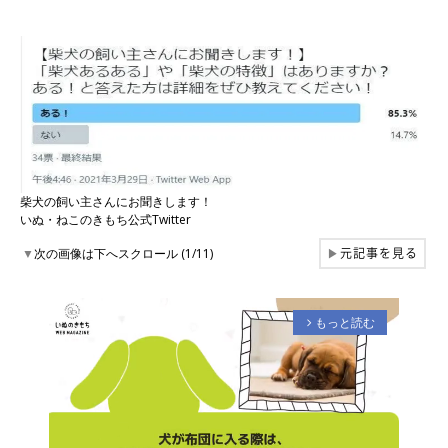
柴犬の飼い主さんにお聞きします！
いぬ・ねこのきもち公式Twitter
元記事を見る
▼
次の画像は下へスクロール (1/11)
▶
もっと読む
arrow_forward_ios