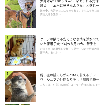
大好きな“お姉ちゃん”になでられる元保
護犬 「本当に好きなんだな」と感じる
表情にほっこり
散歩中、大好きな人になでられて、うれしそうな表
情を見せる元保 …
ケージの隅で不安そうな表情を浮かべて
いた保護子犬→3才9カ月の今、苦手を克
服し頼もしいコに成長！
お迎え当日は緊張した様子を見せていた元野犬の保
護子犬。あれか …
飼い主の腕にしがみついて甘えるチワ
ワ シニアの仲間入りをし「健康で穏や
かな暮らしが続いてほしい」と願う
こちらは、X（旧Twitter）ユーザー＠kotubusuk …