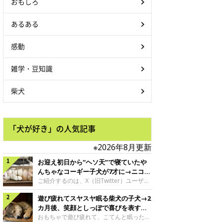
おもしろ
あるある
感動
雑学・豆知識
柴犬
「犬が好き」の人気記事
※2026年8月更新
お迎え初日から“ヘソ天”で寝ていたや
んちゃなコーギー子犬が7才に→ニコニ
コ“コーギースマイル”が魅力のコに成
ご紹介するのは、X（旧Twitter）ユーザー
＠Kus1oKg2vsgdWS2さんの愛犬でウェル
長！
遊び疲れてスヤスヤ眠る柴犬の子犬→2
シュ・コーギー・ペンブロークの神楽ちゃ
ん。今年の8月で7才になるという神楽ちゃ
カ月後、笑顔としっぽで喜びを表すコ
んですが、いったいどんな子犬時代を過ご
に成長！
おもちゃで遊び疲れて、こてんと眠った子