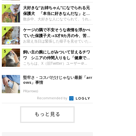
したのでしょうか。今回は、神楽ちゃんの
犬。あれから2カ月、表情や行動にさまざ
成長を飼い主さんと振り返ります！神楽ち
大好きな“お姉ちゃん”になでられる元
まな変化が見られるようになりました。遊
ゃんの成長について聞いた！お迎えから数
び疲れて眠る生後2カ月のなっちゃん遊び
保護犬 「本当に好きなんだな」と感
日後の神楽ちゃん（撮影時生後2カ月）＠
疲れた様子のなっちゃん。@Pkndg_紹介
じる表情にほっこり
散歩中、大好きな人になでられて、うれし
Kus1oKg2vsgdWS2――お迎え当初の神楽
するのは、X（旧Twitter）ユーザー
そうな表情を見せる元保護犬。甘えるよう
ちゃんの様子について教えてください。飼
@Pkndg_さんの愛犬・なっちゃん（取材
ケージの隅で不安そうな表情を浮かべ
な姿に、見ているこちらまでほっこりしま
い主さん： 「お迎え当日から“ヘソ天”で寝
時、生後4カ月／柴犬）。こちらの写真
す。大好きな“お姉ちゃん”に甘える小次郎
ていた保護子犬→3才9カ月の今、苦手
るようなコでし
は、なっちゃんが生後2カ月のころに撮影
くん妹さんになでてもらい、うれしそうな
を克服し頼もしいコに成長！
お迎え当日は緊張した様子を見せていた元
された一枚です。この日、なっちゃんは家
表情を見せる小次郎くん（2026年6月撮
野犬の保護子犬。あれから約3年半、苦手
族と一緒におもちゃで遊んでいました。た
影）。@mika_Jimmy紹介するのは、X（旧
飼い主の腕にしがみついて甘えるチワ
だったことを一つひとつ克服し、家族に寄
くさん遊んで疲れたのか、その後は眠り始
Twitter）ユーザー@mika_Jimmyさんの愛
り添う姿を見せています。お迎え当日、ケ
ワ シニアの仲間入りをし「健康で穏
めたそうです。眠るなっちゃん。
犬・小次郎くん（撮影時5才）。こちら
ージの隅で不安そうにお迎え当日のシルビ
やかな暮らしが続いてほしい」と願う
こちらは、X（旧Twitter）ユーザー＠
@Pkndg_
は、飼い主さんの妹さんと一緒に散歩をし
アちゃん。@nemonemotos今回紹介する
kotubusuke617さんが投稿した写真。写
たときに撮影したという一枚です。この
のは、X（旧Twitter）ユーザー
っているのは、愛犬でチワワのつぶしゃん
堅牢さ・コスパだけじゃない最新「arr
日、飼い主さんは実家から自宅へ帰る途
@nemonemotosさんの愛犬・シルビアち
（本名：こつぶちゃん）です。飼い主さん
ows」事情
中、妹さんと公園で待ち合わせ
ゃん（撮影当時、生後推定2カ月）。飼い
の腕にしがみつくつぶしゃん（撮影時6
主さんが「#最初に撮った一枚」として投
才）＠kotubusuke617撮影当時の状況に
PR(arrows)
稿した写真には、ケージの隅で不安そうな
ついて伺うと、飼い主さんはこう教えてく
Recommended by
表情を浮かべるシルビアちゃんの姿が写っ
れました。飼い主さん： 「ある休日のこ
ていました。こちらは、保護犬だったシル
とです。私がソファに座った途端にひざの
上にのってきたので、そのままなでながら
もっと見る
テレビを見ていたのですが、微動だにしな
いので気になって見てみると、腕にしがみ
つくような形で気持ちよさそうに