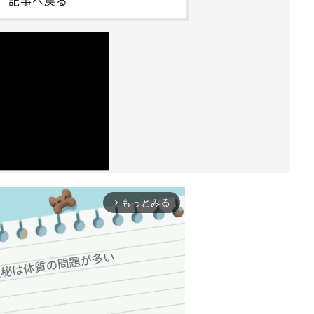
記事へ戻る
もっとみる
arrow_forward_ios