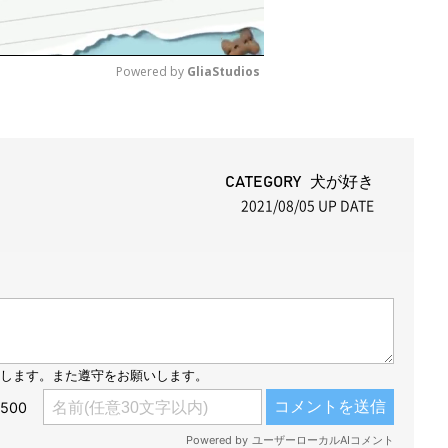
Powered by 
GliaStudios
M
u
t
CATEGORY 犬が好き
2021/08/05
UP DATE
e