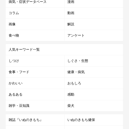
病気・症状データベース
漫画
コラム
動画
画像
解説
食べ物
アンケート
人気キーワード一覧
しつけ
しぐさ・生態
食事・フード
健康・病気
かわいい
おもしろ
あるある
感動
雑学・豆知識
柴犬
雑誌『いぬのきもち』
いぬのきもち健保