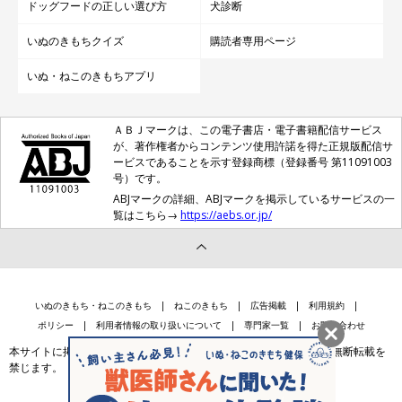
ドッグフードの正しい選び方
犬診断
いぬのきもちクイズ
購読者専用ページ
いぬ・ねこのきもちアプリ
ＡＢＪマークは、この電子書店・電子書籍配信サービス
が、著作権者からコンテンツ使用許諾を得た正規版配信サ
ービスであることを示す登録商標（登録番号 第11091003
号）です。
ABJマークの詳細、ABJマークを掲示しているサービスの一
覧はこちら→
https://aebs.or.jp/
いぬのきもち・ねこのきもち
ねこのきもち
広告掲載
利用規約
ポリシー
利用者情報の取り扱いについて
専門家一覧
お問い合わせ
本サイトに掲載されている記事・写真・イラスト等のコンテンツの無断転載を
禁じます。
会社案内
個人情報保護法に基づく公表事項等