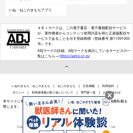
いぬ・ねこのきもちアプリ
ＡＢＪマークは、この電子書店・電子書籍配信サービス
が、著作権者からコンテンツ使用許諾を得た正規版配信サ
ービスであることを示す登録商標（登録番号 第11091003
号）です。
ABJマークの詳細、ABJマークを掲示しているサービスの一
覧はこちら→
https://aebs.or.jp/
いぬのきもち・ねこのきもち
ねこのきもち
広告掲載
利用規約
ポリシー
利用者情報の取り扱いについて
専門家一覧
お問い合わせ
本サイトに掲載されている記事・写真・イラスト等のコンテンツの無断転載を
禁じます。
会社案内
個人情報保護法に基づく公表事項等
Copyright © Benesse Style Care Group Co.,Ltd. All Rights Reserved.