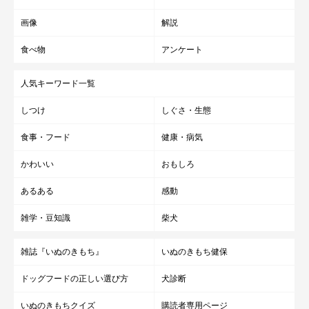
画像
解説
食べ物
アンケート
人気キーワード一覧
しつけ
しぐさ・生態
食事・フード
健康・病気
かわいい
おもしろ
あるある
感動
雑学・豆知識
柴犬
雑誌『いぬのきもち』
いぬのきもち健保
ドッグフードの正しい選び方
犬診断
いぬのきもちクイズ
購読者専用ページ