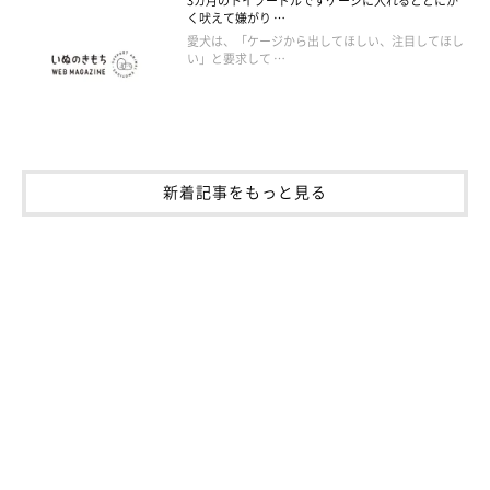
3カ月のトイプードルですケージに入れるととにか
く吠えて嫌がり …
愛犬は、「ケージから出してほしい、注目してほし
い」と要求して …
新着記事をもっと見る