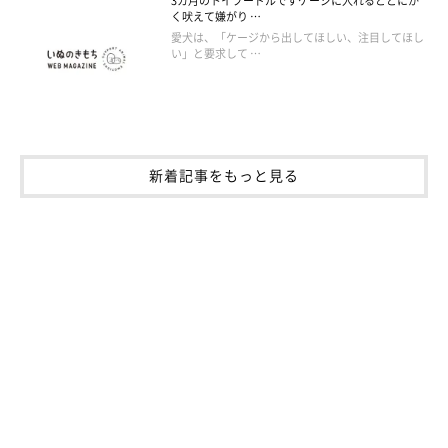
3カ月のトイプードルですケージに入れるととにか
く吠えて嫌がり …
愛犬は、「ケージから出してほしい、注目してほし
い」と要求して …
新着記事をもっと見る