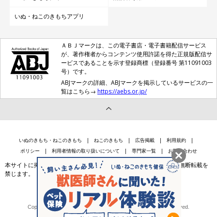
いぬ・ねこのきもちアプリ
ＡＢＪマークは、この電子書店・電子書籍配信サービス
が、著作権者からコンテンツ使用許諾を得た正規版配信サ
ービスであることを示す登録商標（登録番号 第11091003
号）です。
ABJマークの詳細、ABJマークを掲示しているサービスの一
覧はこちら→
https://aebs.or.jp/
いぬのきもち・ねこのきもち
ねこのきもち
広告掲載
利用規約
ポリシー
利用者情報の取り扱いについて
専門家一覧
お問い合わせ
本サイトに掲載されている記事・写真・イラスト等のコンテンツの無断転載を
禁じます。
会社案内
個人情報保護法に基づく公表事項等
Copyright © Benesse Style Care Group Co.,Ltd. All Rights Reserved.