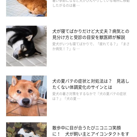
暑い季節になると犬がひんやりしている場所に移動
したがるのは暑 …
犬が寝てばかりだけど大丈夫？病気との
見分け方と受診の目安を獣医師が解説
愛犬がいつも寝てばかりで、「疲れてる？」「まさ
か病気！？」な …
犬の夏バテの症状と対処法は？ 見逃し
たくない体調変化のサインとは
愛犬の暑さ対策をするなかで『犬の夏バテの症状
は？ 』『犬の夏 …
散歩中に目が合うたびニコニコ笑顔
に！ 犬が飼い主とアイコンタクトをす