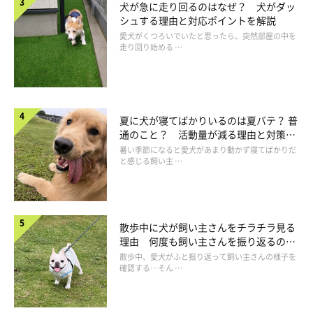
犬が急に走り回るのはなぜ？ 犬がダッ
シュする理由と対応ポイントを解説
愛犬がくつろいでいたと思ったら、突然部屋の中を
走り回り始める …
夏に犬が寝てばかりいるのは夏バテ？ 普
通のこと？ 活動量が減る理由と対策と
は
暑い季節になると愛犬があまり動かず寝てばかりだ
ペットラインの「キャネットチップ」は、2005年から数量限
と感じる飼い主 …
定品の販売を開始。キャットフードは季節感を感じにくいため
「四季の味」を感じられる味をと発売されました。その後も全国
各地のご当地の味や、旬の味などにチャレンジし、変わったもの
散歩中に犬が飼い主さんをチラチラ見る
では焼あご、コンソメスープ味なども発売。なんとゴーヤーチャ
理由 何度も飼い主さんを振り返るのは
ンプルー味もあったのだとか！
なぜ？
散歩中、愛犬がふと振り返って飼い主さんの様子を
確認する…そん …
その他にも凝った味に仕上げたキャネットチップの限定品「海
鮮スープ仕立て寄せ鍋風」も発売されました。えびや白身魚、昆
布の味のフードです。しかし、現在は販売されていません。