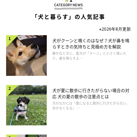
「犬と暮らす」の人気記事
※2026年8月更新
犬がクーンと鳴くのはなぜ？犬が鼻を鳴
らすときの気持ちと見極め方を解説
静かなときに、愛犬が「クーン」と小さく鳴いた
り、鼻を鳴らすよ …
チャレンジし過ぎて!?ちょっと変わったフードも
犬が夏に散歩に行きたがらない場合の対
応 犬の夏の散歩の注意点とは
犬のなかには『夏になると散歩に行きたがらない、
歩かなくなる』 …