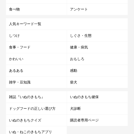
食べ物
アンケート
人気キーワード一覧
しつけ
しぐさ・生態
食事・フード
健康・病気
かわいい
おもしろ
あるある
感動
雑学・豆知識
柴犬
雑誌『いぬのきもち』
いぬのきもち健保
ドッグフードの正しい選び方
犬診断
いぬのきもちクイズ
購読者専用ページ
いぬ・ねこのきもちアプリ