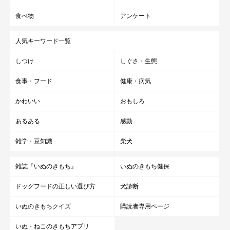
食べ物
アンケート
人気キーワード一覧
しつけ
しぐさ・生態
食事・フード
健康・病気
かわいい
おもしろ
あるある
感動
雑学・豆知識
柴犬
雑誌『いぬのきもち』
いぬのきもち健保
ドッグフードの正しい選び方
犬診断
いぬのきもちクイズ
購読者専用ページ
いぬ・ねこのきもちアプリ