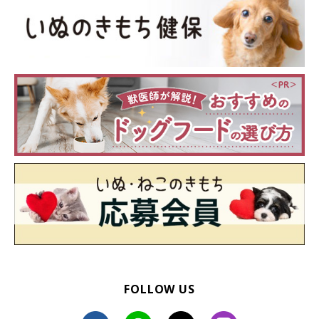
「たくさんスキンシップしてくれる人」に犬がなつきや
すい理由は？
――「たくさんスキンシップしてくれる人」では、どんな理由が
考えられますか？
岡本先生：
「スキンシップを通して飼い主さんの愛情を感じるほか、撫でら
FOLLOW US
れて気持ちいい、リラックスできる、幸福感や安心感を得られる
からだと思います。特に、スキンシップの時間やタイミング、加