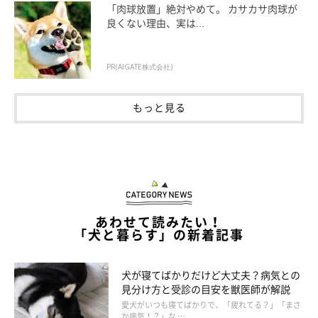
「肉球放置」絶対やめて。 カサカサ肉球が
「ゴハンやおやつをくれる人についていく」
良くない理由、実は...
「美味しいものがもらえるのでぴったりくっついて回るか
ら」
PR(AIGATE株式会社)
「一緒にいる時間が長い母、スキンシップが多い夫がいま
もっと見る
すが、ゴハンとおやつをあげている私にくっついてくれる
頻度が多いです」
たくさんスキンシップしてくれる人
あわせて読みたい！
「犬と暮らす」の新着記事
「ソファに座ると必ずくっついて座ったり、撫でてアピー
ルをしたりしてくる」
犬が寝てばかりだけど大丈夫？病気との
「食事はあまり興味をもたないタイプで、常にそばにいて
見分け方と受診の目安を獣医師が解説
撫でたり声をかけたりしてくれる人が好きですね」
愛犬がいつも寝てばかりで、「疲れてる？」「まさ
か病気！？」な …