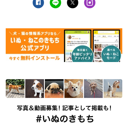
減を愛犬のペースに合わせられる人はより好かれやすいのではな
いかと思います」
今回の調査では、犬が安心感をもてる「一緒にいる時間が長い
人」、犬にとって大きな楽しみである「ゴハンやおやつをくれる
人」、飼い主さんの愛情を感じられる「たくさんスキンシップし
てくれる人」が、「家族の中で愛犬が一番なついている人」ベス
ト3となりました。
（監修：いぬのきもち獣医師相談室 獣医師・岡本りさ先生）
取材・文／寺井さとこ
※アンケートコメントは飼い主さんがご自身の体験を回答したも
のです。
※写真はスマホアプリ「いぬ・ねこのきもち」で投稿されたもの
です。