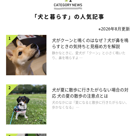
「犬と暮らす」の人気記事
いぬのきもち投稿写真ギャラリー
※2026年8月更新
犬がクーンと鳴くのはなぜ？犬が鼻を鳴
一緒にいる時間が長い人
らすときの気持ちと見極め方を解説
静かなときに、愛犬が「クーン」と小さく鳴いた
り、鼻を鳴らすよ …
「家にいる高齢の母が移動するとすぐについていきます」
「いつも一緒にいるので、意思疎通ができる。それによ
り、安心感があるから一番なついていると思います。特
犬が夏に散歩に行きたがらない場合の対
に、愛犬の具合が悪いときに一番近づいてくるので、不安
応 犬の夏の散歩の注意点とは
なときにそばにいてほしいのだと思います」
犬のなかには『夏になると散歩に行きたがらない、
歩かなくなる』 …
「一緒にいる時間が長い人ですが、何もせずただいるだけ
ではなく、その中にお世話やお散歩、スキンシップなど毎
日関わることでワンコも安心して、委ねてくれていると感
じます」