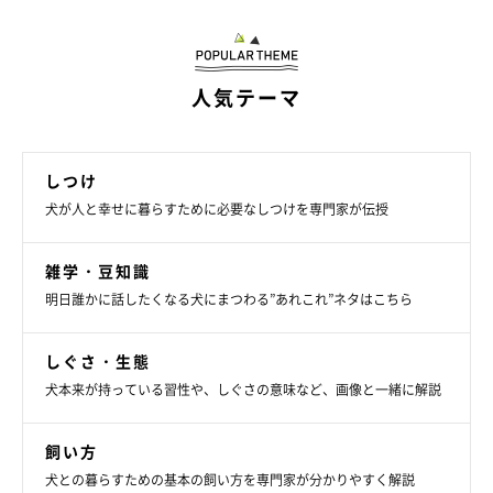
いぬのきもち投稿写真ギャラリー
人気テーマ
ここからは、今回の調査で上位3位にランクインした結果につい
て、
いぬのきもち獣医師相談室の岡本りさ先生
に解説していただ
しつけ
きます。
犬が人と幸せに暮らすために必要なしつけを専門家が伝授
雑学・豆知識
「一緒にいる時間が長い人」に犬がなつきやすい理由
明日誰かに話したくなる犬にまつわる”あれこれ”ネタはこちら
は？
しぐさ・生態
――「一緒にいる時間が長い人」が犬に好かれやすい背景には、
犬本来が持っている習性や、しぐさの意味など、画像と一緒に解説
どのような理由が考えられますか？
飼い方
岡本先生：
犬との暮らすための基本の飼い方を専門家が分かりやすく解説