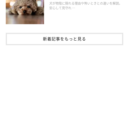
犬が物陰に隠れる理由や怖いときとの違いを解説。
【獣医師解説】「家族の中で犬が一番なつく
安心して見守れ …
人」ベスト3、犬に好かれる理由とは
新着記事をもっと見る