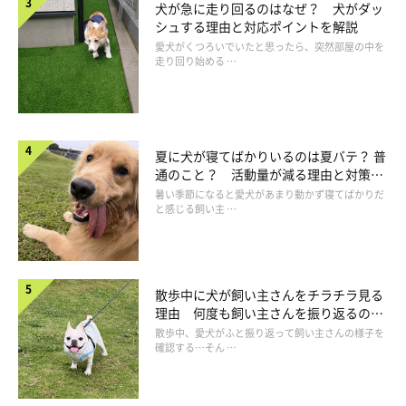
犬が急に走り回るのはなぜ？ 犬がダッ
シュする理由と対応ポイントを解説
愛犬がくつろいでいたと思ったら、突然部屋の中を
走り回り始める …
夏に犬が寝てばかりいるのは夏バテ？ 普
通のこと？ 活動量が減る理由と対策と
は
暑い季節になると愛犬があまり動かず寝てばかりだ
と感じる飼い主 …
散歩中に犬が飼い主さんをチラチラ見る
理由 何度も飼い主さんを振り返るのは
なぜ？
散歩中、愛犬がふと振り返って飼い主さんの様子を
確認する…そん …
ゴハンやおやつをくれる人