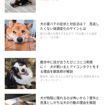
「ゴハンやおやつをあげる人には、その時間にはルンルン
で寄っていくが、スキンシップが多い人には、自然と寄り
添っている」
犬の夏バテの症状と対処法は？ 見逃し
たくない体調変化のサインとは
愛犬の暑さ対策をするなかで『犬の夏バテの症状
は？ 』『犬の夏 …
散歩中に目が合うたびニコニコ笑顔
に！ 犬が飼い主とアイコンタクトをす
る理由を獣医師が解説
散歩中、飼い主さんと目が合うたびに笑顔を見せる
オーストラリア …
犬が物陰に隠れるのは怖いから？意外と
見落としがちな犬の行動の理由を解説