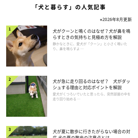
「犬と暮らす」の人気記事
※2026年8月更新
犬がクーンと鳴くのはなぜ？犬が鼻を鳴
らすときの気持ちと見極め方を解説
静かなときに、愛犬が「クーン」と小さく鳴いた
り、鼻を鳴らすよ …
犬が急に走り回るのはなぜ？ 犬がダッ
シュする理由と対応ポイントを解説
愛犬がくつろいでいたと思ったら、突然部屋の中を
走り回り始める …
犬が夏に散歩に行きたがらない場合の対
応 犬の夏の散歩の注意点とは