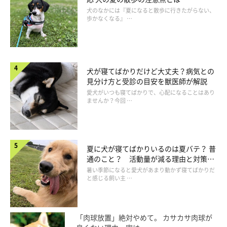
犬のなかには『夏になると散歩に行きたがらない、
歩かなくなる』 …
犬が寝てばかりだけど大丈夫？病気との
見分け方と受診の目安を獣医師が解説
愛犬がいつも寝てばかりで、心配になることはあり
ませんか？今回 …
夏に犬が寝てばかりいるのは夏バテ？ 普
通のこと？ 活動量が減る理由と対策と
は
暑い季節になると愛犬があまり動かず寝てばかりだ
と感じる飼い主 …
「肉球放置」絶対やめて。 カサカサ肉球が