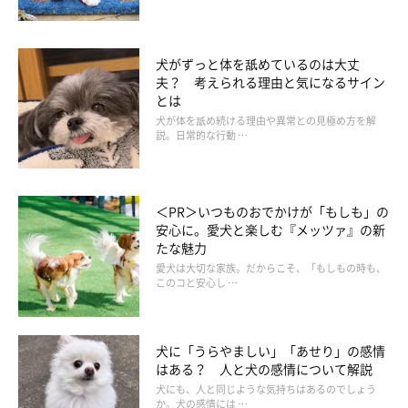
犬がずっと体を舐めているのは大丈
夫？ 考えられる理由と気になるサイン
とは
犬が体を舐め続ける理由や異常との見極め方を解
説。日常的な行動 …
＜PR＞いつものおでかけが「もしも」の
安心に。愛犬と楽しむ『メッツァ』の新
たな魅力
愛犬は大切な家族。だからこそ、「もしもの時も、
このコと安心し …
犬に「うらやましい」「あせり」の感情
はある？ 人と犬の感情について解説
犬にも、人と同じような気持ちはあるのでしょう
か。犬の感情には …