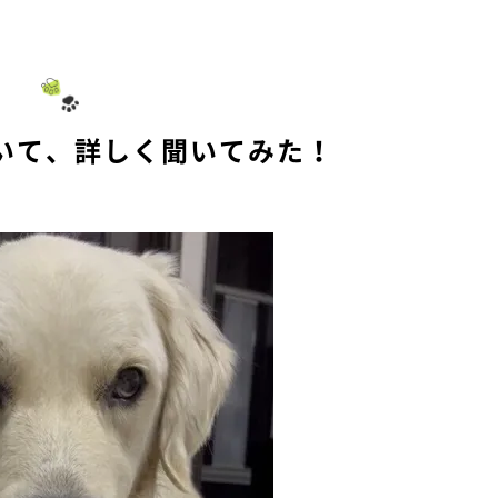
M
u
t
e
いて、詳しく聞いてみた！