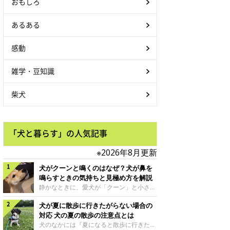
おもしろ
あるある
感動
雑学・豆知識
柴犬
「犬と暮らす」の人気記事
※2026年8月更新
犬がクーンと鳴くのはなぜ？犬が鼻を
鳴らすときの気持ちと見極め方を解説
静かなときに、愛犬が「クーン」と小さく
鳴いたり、鼻を鳴らすような音を出したり
犬が夏に散歩に行きたがらない場合の
することはありませんか？ 大きく吠える
わけではない分、「不安なの？それとも何
対応 犬の夏の散歩の注意点とは
かお願いしているの？」と気になる飼い主
犬のなかには『夏になると散歩に行きたが