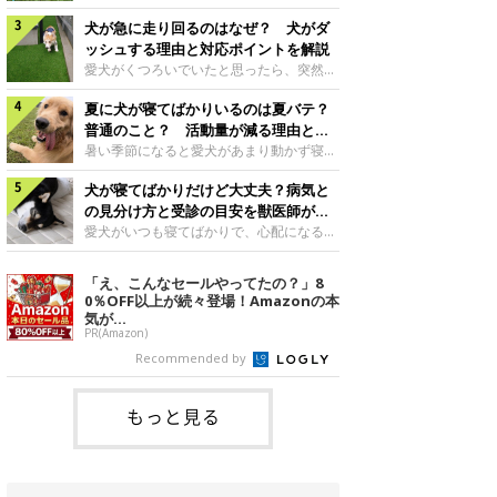
さんもいるかもしれません。今回は、犬が
らない、歩かなくなる』『暑い季節は散歩
クーンと鳴く理由や鼻鳴らしの背景、見極
犬が急に走り回るのはなぜ？ 犬がダ
の気配を察すると涼しい部屋から出ようと
め方と対応のポイントなどについて、いぬ
しない』など散歩に行きたがらないコもい
ッシュする理由と対応ポイントを解説
のきもち獣医師相談室の原 駿太朗先生に
るようです。愛犬の運動をさせてあげたい
愛犬がくつろいでいたと思ったら、突然部
伺いました。クーンと鳴くのはどんな気持
のに、散歩に行きたがらない。このような
屋の中を走り回り始める――そんな様子に
ち？いぬのきもち投稿写真ギャラリー犬が
場合はどう対応すればよいのでしょうか？
夏に犬が寝てばかりいるのは夏バテ？
驚いたことはありませんか？ 急な動きに
クーンと小さく鳴くときは、何らかの感情
「愛犬が夏に散歩に行きたがらない場合の
「何が起きているの？」と戸惑う飼い主さ
普通のこと？ 活動量が減る理由と対
を伝えようとしている場合があると考えら
対応」について、いぬのきもち獣医師相談
んも多いでしょう。落ち着いていたはずな
策とは
暑い季節になると愛犬があまり動かず寝て
れています。大
室の白山さとこ先生に聞きました。Q.夏に
のに、急にスイッチが入ったように見える
ばかりだと感じる飼い主さんはいません
犬の散歩に行くときの注意点は？ いぬの
と不安になることもあります。今回は、犬
犬が寝てばかりだけど大丈夫？病気と
か？その様子に、愛犬が夏バテで疲れてい
きもち投稿写真ギャラリーーー夏に愛犬と
が急に走り回る理由や見極め方などについ
るのか、元気がないのかなど不安に感じる
の見分け方と受診の目安を獣医師が解
散歩に行くときは、どのようなことに注意
て、いぬのきもち獣医師相談室の岡本りさ
方もいるのではないかと思います。 で
説
愛犬がいつも寝てばかりで、心配になるこ
をするとよい
先生に伺いました。犬が急に走り回るのは
は、犬が寝てばかりいるときに対処が必要
とはありませんか？今回は、犬の睡眠時間
よくある行動？いぬのきもち投稿写真ギャ
かを見極める方法はあるのでしょうか？
や気を付けたほうがよい睡眠・心配ない睡
「え、こんなセールやってたの？」8
ラリー犬が突然走り回る行動は、必ずしも
「犬の活動量が夏に減る理由と対策」につ
眠の違い、犬が寝てばかりいるときの対処
0％OFF以上が続々登場！Amazonの本
珍しいものではないと考えられています。
いて、いぬのきもち獣医師相談室の山口み
法について、いぬのきもち獣医師相談室の
気が...
体にたまったエ
き先生に話を聞きました。Q. 夏に犬の活
岡本りさ先生に聞きました。そもそも犬の
PR(Amazon)
動量が減る理由は？ いぬのきもち投稿写
睡眠時間はどれくらい？いぬのきもち投稿
Recommended by
真ギャラリーーー夏に愛犬の活動量が減る
写真ギャラリー――一般的に、犬は1日に
と感じる飼い主さんもいるようです。理由
何時間くらい睡眠をとるのでしょうか？岡
としてどのようなこ
本先生： 「犬の睡眠時間は、一般的に、
もっと見る
子犬のときは18～20時間程度、成犬は12
～15時間程度、シニア犬になると18～20
時間程度といわれています」病気のサイン
かも？