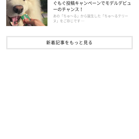
朝から庭で拒否柴をする福ちゃん。
ぐもぐ投稿キャンペーンでモデルデビュ
@fuku_shiba29
ーのチャンス！
あの「ちゅ～る」から誕生した「ちゅ～るテリー
ヌ」をご存じです …
朝の散歩から帰ってきた福ちゃんは庭で座り込んでしまい、挙げ
句の果てに寝転がって“拒否柴”をしていたそうです。
新着記事をもっと見る
この行動からは、どのようなことがわかるのでしょうか。
いぬの
きもち獣医師相談室の岡本りさ先生
に聞きました。
岡本先生：
「散歩後に庭で寝転がって拒否柴する福ちゃんの様子からは、次
のような心理が読み取れるでしょう。
・庭で寝っ転がるのが気持ちいいから
・飼い主さんの気を引きたいから
・家に入ると“お留守番”が待っていると理解していて、少しでも
抵抗したい気持ちがあるから