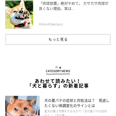
り返します。出勤時間があるので、最終的には
強制的におうちに
「肉球放置」絶対やめて。 カサカサ肉球が
入って
いただきます（笑）」
良くない理由、実は...
PR(AIGATE株式会社)
もっと見る
あわせて読みたい！
「犬と暮らす」の新着記事
犬の夏バテの症状と対処法は？ 見逃し
たくない体調変化のサインとは
愛犬の暑さ対策をするなかで『犬の夏バテの症状
【獣医師解説】朝の散歩から帰ってきて庭
は？ 』『犬の夏 …