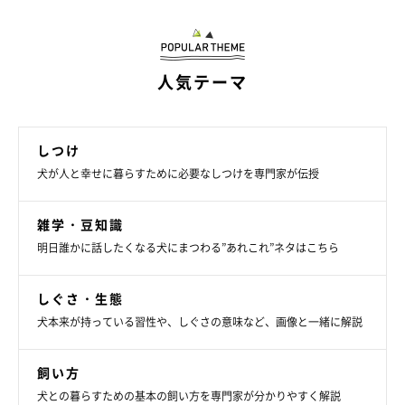
福ちゃんのように、まだ散歩を終えたくなくて家の前で“ヘソ
天”をする行動を見せる犬は、
人気テーマ
・体力があり余っている犬
しつけ
・飼い主さんのルーティンをよく理解している犬
犬が人と幸せに暮らすために必要なしつけを専門家が伝授
・散歩が好きな犬
雑学・豆知識
といったタイプのコに見られやすい傾向があると思います」
明日誰かに話したくなる犬にまつわる”あれこれ”ネタはこちら
しぐさ・生態
犬本来が持っている習性や、しぐさの意味など、画像と一緒に解説
飼い方
犬との暮らすための基本の飼い方を専門家が分かりやすく解説