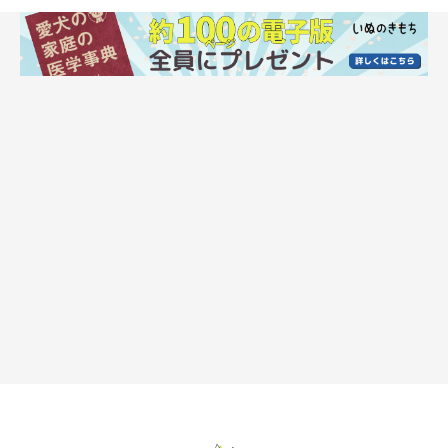
はこんなふうに思うそうです。
飼い主さん：
「庭で座り込んでそのままヘソ天をすることもあれば、座り込ん
でナデナデしたあとにヘソ天をすることもあります。
寒い時期はしませんが、暖かくなるとこのくつろぎモードの拒否
柴状態に。
『天候的にも気持ちいい』
という心境と、散歩が終わ
ったらケージに入ってお留守番なので
『嫌だな』
という気持ちな
のかもしれません。
なので、天気のいい日は散歩のあとに少しでもまったりとできる
ようにしています」