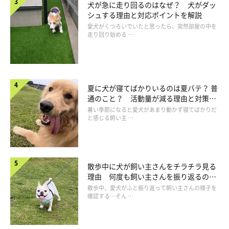
犬が急に走り回るのはなぜ？ 犬がダッ
シュする理由と対応ポイントを解説
愛犬がくつろいでいたと思ったら、突然部屋の中を
走り回り始める …
実は、出勤前の散歩に行く前も、福ちゃんは家の中でヘソ天をしていたそう
（笑）
@fuku_shiba29
「平日の朝の散歩後はお留守番」
だとわかっている様子の福ちゃ
夏に犬が寝てばかりいるのは夏バテ？ 普
通のこと？ 活動量が減る理由と対策と
ん。飼い主さんはそんな福ちゃんのために、どんなに忙しくても
は
暑い季節になると愛犬があまり動かず寝てばかりだ
朝の福ちゃんとの散歩の時間や、散歩後にまったりする時間を大
と感じる飼い主 …
切にしているのだそう。
ただ、仕事を休むことはできないので、心を鬼にすることもある
散歩中に犬が飼い主さんをチラチラ見る
ようです。
理由 何度も飼い主さんを振り返るのは
なぜ？
散歩中、愛犬がふと振り返って飼い主さんの様子を
確認する…そん …
飼い主さん：
「福ちゃんは庭で拒否柴をすると、
『起こしてもすぐ寝る』
を繰