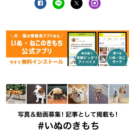
れているかもしれませんね！
関連記事:
朝の散歩から帰ってきて庭で“拒否柴”をする
犬 まったく動く気のない“落ち姿”にクスッと
する！
紹介するのは、X（旧Twitter）ユーザー@fuku_shiba29さんが「朝
から庭にお犬様が落ちてます」と投稿していた写真。リードをつけ
たまま庭でゴロンと“ヘソ天”をしている愛犬・福ちゃん（撮影時6
才／柴犬）が写っています。飼い主さんによると、とある朝の出勤
前の光景だそう。散歩から帰ってきた福ちゃんは庭で座り込んでし
関連記事:
まい、挙げ句の果てに寝転がって“拒否柴”をしていたのだとか！
ひなたぼっこ中の柴犬の『最高のニコニコ顔』
に癒される！見ているとつられて笑顔に
紹介するのは、X（旧Twitter）ユーザー@fuku_shiba29さんが2024
年11月に「なんてかわいい笑顔」と投稿していた写真。玄関先でひ
なたぼっこをしながら、ニコニコ笑顔を見せている愛犬・福ちゃん
（撮影時5才／柴犬）が写っています。見ているこちらまで釣られ
て笑顔になってしまうような、最高の笑顔を見せる福ちゃんについ
関連記事:
て、飼い主さんに話を聞きました。
朝の散歩後の「足拭き中」に、抱っこされたま
ま寝てしまう犬 毎回見られる「されるがま
ま」な姿にキュン！
紹介するのは、X（旧Twitter）ユーザー@fuku_shiba29さんが投稿
していた、こちらの写真。そこには、飼い主さんの腕の中で目を閉
じ、気持ちよさそうにしている愛犬・福ちゃん（撮影時5才／柴
犬）の姿が写っています。のんびりまったりタイムに撮影した写真