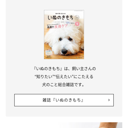
楽しそうに散歩をする福ちゃん。
@fuku_shiba29
朝の散歩後に見られる福ちゃんの拒否柴エピソードを紹介しまし
たが、ほかにもこんなエピソードが。
『いぬのきもち』は、飼い主さんの
飼い主さん：
“知りたい”“伝えたい”にこたえる
「福ちゃんは、普段もたまに拒否柴をしています。そのときは
犬のこと総合雑誌です。
『私が捕まえるフリをして、福ちゃんは逃げながらもまた構え
雑誌『いぬのきもち』
て……』
を何回か繰り返して遊ぶんです。
最終的に福ちゃんは納得して、自分からケージに入ってくれます
ね」