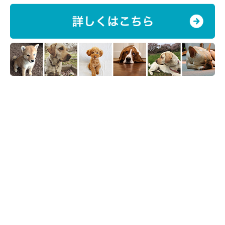
かと思いきや、じつはこの写真は「散歩後の足拭き」のときに撮影
（監修：いぬのきもち獣医師相談室 獣医師・岡本りさ先生）
したものなのだとか！ されるがままな姿が可愛らしい福ちゃんを
写真提供・取材協力／
ご覧ください。
@fuku_shiba29
さん／X（旧Twitter）
取材・文／雨宮カイ
※この記事は投稿者さまに取材し、了承の上制作したものです。
2025年10月時点の情報であり、現在と異なる場合があります。