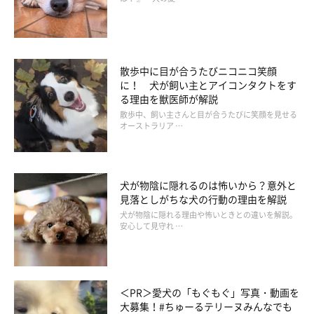
で“拒否柴”をする犬の心理
散歩中に目が合うたびニコニコ笑顔
に！ 犬が飼い主とアイコンタクトをす
る理由を獣医師が解説
散歩中、飼い主さんと目が合うたびに笑顔を見せる
オーストラリア …
犬が物陰に隠れるのは怖いから？意外と
見落としがちな犬の行動の理由を解説
犬が物陰に隠れる理由や怖いときとの違いを解説。
安心して見守れ …
＜PR＞愛犬の「もぐもぐ」写真・動画を
大募集！#ちゅーるテリーヌみんなでも