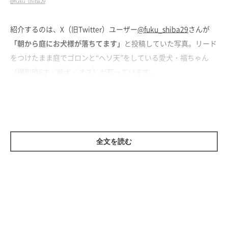
@fuku_shiba29
紹介するのは、X（旧Twitter）ユーザー
@fuku_shiba29
さんが
「朝から庭にお犬様が落ちてます」
と投稿していた写真。リード
をつけたまま庭でゴロンと“ヘソ天”をしている愛犬・福ちゃん
（撮影時6才／柴犬／オス）が写っています。
飼い主さんに話を聞くと、とある朝の出勤前の光景だそう。散歩
から帰ってきた福ちゃんは庭で座り込んでしまい、挙げ句の果て
に
寝転がって“拒否柴”を
していたのだとか。
全文を読む
小さいころから見られる光景