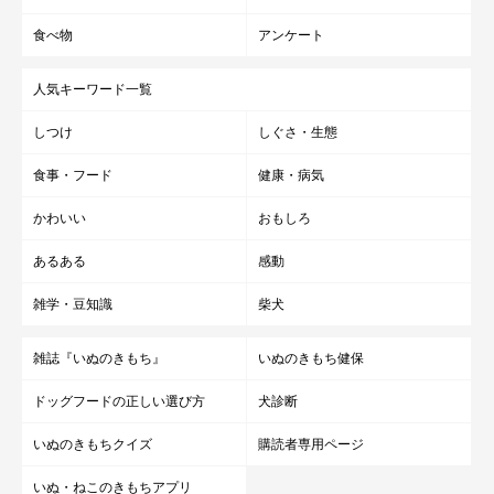
食べ物
アンケート
人気キーワード一覧
しつけ
しぐさ・生態
食事・フード
健康・病気
かわいい
おもしろ
あるある
感動
雑学・豆知識
柴犬
雑誌『いぬのきもち』
いぬのきもち健保
ドッグフードの正しい選び方
犬診断
いぬのきもちクイズ
購読者専用ページ
いぬ・ねこのきもちアプリ