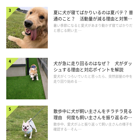
夏に犬が寝てばかりいるのは夏バテ？ 普
通のこと？ 活動量が減る理由と対策と
は
暑い季節になると愛犬があまり動かず寝てばかりだ
と感じる飼い主 …
犬が急に走り回るのはなぜ？ 犬がダッ
Q.犬が運動不足になる原因は？
シュする理由と対応ポイントを解説
愛犬がくつろいでいたと思ったら、突然部屋の中を
走り回り始める …
散歩中に犬が飼い主さんをチラチラ見る
理由 何度も飼い主さんを振り返るのは
なぜ？
散歩中、愛犬がふと振り返って飼い主さんの様子を
確認する…そん …