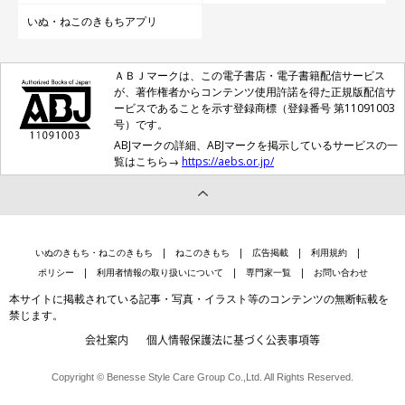
いぬ・ねこのきもちアプリ
ＡＢＪマークは、この電子書店・電子書籍配信サービス
が、著作権者からコンテンツ使用許諾を得た正規版配信サ
ービスであることを示す登録商標（登録番号 第11091003
号）です。
ABJマークの詳細、ABJマークを掲示しているサービスの一
覧はこちら→
https://aebs.or.jp/
いぬのきもち・ねこのきもち
ねこのきもち
広告掲載
利用規約
ポリシー
利用者情報の取り扱いについて
専門家一覧
お問い合わせ
本サイトに掲載されている記事・写真・イラスト等のコンテンツの無断転載を
禁じます。
会社案内
個人情報保護法に基づく公表事項等
Copyright © Benesse Style Care Group Co.,Ltd. All Rights Reserved.