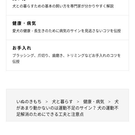
犬との暮らすための基本の飼い方を専門家が分かりやすく解説
健康・病気
愛犬の健康・長生きのために病気のサインを見逃さないコツを伝授
お手入れ
Q.愛犬に運動が不足していると感じたときに
ブラッシング、爪切り、歯磨き、トリミングなどお手入れのコツを
注意することは？
伝授
いぬのきもち
犬と暮らす
健康・病気
犬
があまり動かないのは運動不足のサイン？ 犬の運動不
足解消のためにできる工夫と注意点