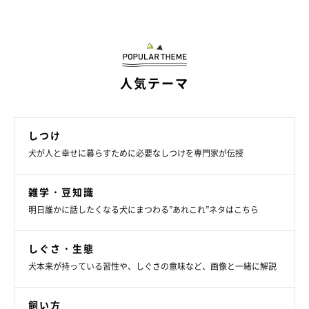
ーー犬の運動不足を解消するために、どのような散歩や運動をす
ればよいですか？ また、普段の生活でできる工夫や対応の仕方
などはありますか？
人気テーマ
A：
犬の運動不足を解消するための工夫として、たとえば知育ト
イなどを使用してみたり、ノーズワークを取り入れてみたり、散
しつけ
歩コースを変えてみるのもよいでしょう。
犬が人と幸せに暮らすために必要なしつけを専門家が伝授
雑学・豆知識
明日誰かに話したくなる犬にまつわる”あれこれ”ネタはこちら
しぐさ・生態
犬本来が持っている習性や、しぐさの意味など、画像と一緒に解説
飼い方