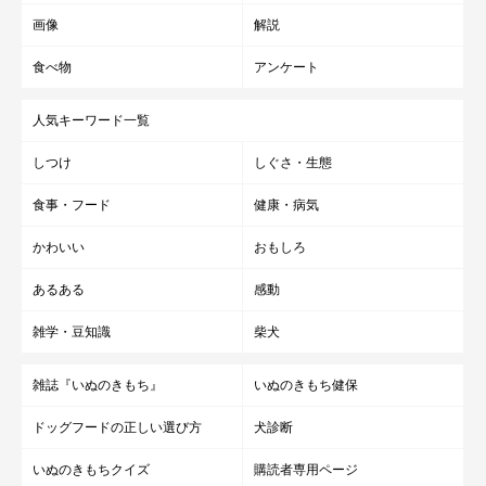
画像
解説
食べ物
アンケート
人気キーワード一覧
しつけ
しぐさ・生態
食事・フード
健康・病気
かわいい
おもしろ
あるある
感動
雑学・豆知識
柴犬
雑誌『いぬのきもち』
いぬのきもち健保
ドッグフードの正しい選び方
犬診断
いぬのきもちクイズ
購読者専用ページ