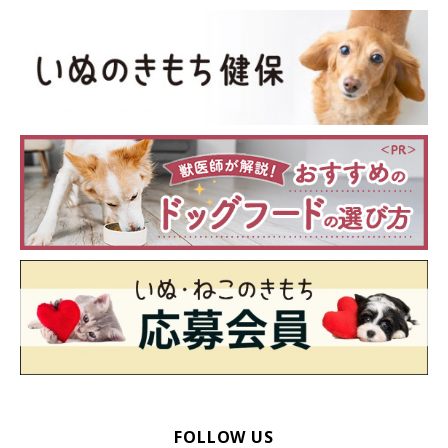
愛犬の食事や運動をコントロールしたり、異変に気づいてあげる
ことができるのは飼い主さん。だからこそ愛犬の様子を気にかけ
てお世話や対応をしてあげたいですね。
（監修：いぬのきもち獣医師相談室獣医師・岡本りさ先生）
取材・文／maki
※写真は「いぬのきもちアプリ」で投稿されたものです
※記事と写真に関連性はありませんので予めご了承ください
関連記事:
簡単セルフチェックつき！あなたの愛犬、太り
すぎていませんか？
肥満のリスクは、人でも犬でも同じ。病気にかかりやすくなり、健
康的に生活できる「健康寿命」が短くなってしまいます。犬が太る
のは、食べ物を与えすぎている飼い主さんにも責任が。犬が太る理
由と肥満度チェックの方法を獣医師の牛草貴博先生に伺いました。
FOLLOW US