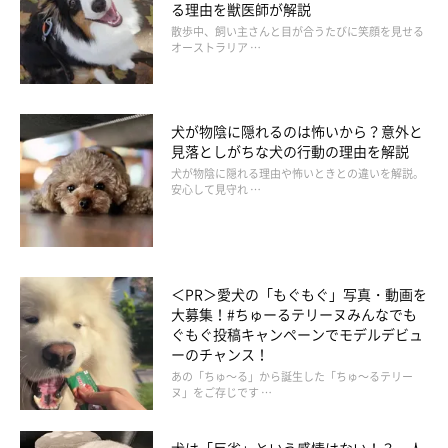
る理由を獣医師が解説
散歩中、飼い主さんと目が合うたびに笑顔を見せる
オーストラリア …
犬が物陰に隠れるのは怖いから？意外と
見落としがちな犬の行動の理由を解説
犬が物陰に隠れる理由や怖いときとの違いを解説。
安心して見守れ …
＜PR＞愛犬の「もぐもぐ」写真・動画を
大募集！#ちゅーるテリーヌみんなでも
ぐもぐ投稿キャンペーンでモデルデビュ
ーのチャンス！
あの「ちゅ～る」から誕生した「ちゅ～るテリー
ヌ」をご存じです …
Q.犬の運動不足解消のためにできることは？
犬は「反省」という感情はない！？ 人