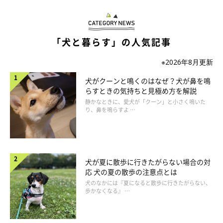
いぬのきもち投稿写真ギャラリー
「犬と暮らす」の人気記事
ーー犬が運動不足になると、どのような様子やサインがみられま
※2026年8月更新
すか？
犬がクーンと鳴くのはなぜ？犬が鼻を鳴
らすときの気持ちと見極め方を解説
A：
たとえば、体重が増えてくる、いたずらや問題行動が増え
静かなときに、愛犬が「クーン」と小さく鳴いた
り、鼻を鳴らすよ …
る、筋力・体力低下、食欲低下などがみられます。なお、犬が運
動不足であるかどうかは総合的に判断されます。
犬が夏に散歩に行きたがらない場合の対
応 犬の夏の散歩の注意点とは
犬のなかには『夏になると散歩に行きたがらない、
歩かなくなる』 …