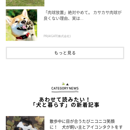
「肉球放置」絶対やめて。 カサカサ肉球が
良くない理由、実は...
PR(AIGATE株式会社)
もっと見る
いぬのきもち投稿写真ギャラリー
ーー犬が運動不足になる原因としてどのようなことが考えられま
すか？
あわせて読みたい！
「犬と暮らす」の新着記事
A：
犬が運動不足になる原因としては、太っていて動くのが億劫
になっている、寝るのが好き、体に痛みがある、遊んだり外に出
散歩中に目が合うたびニコニコ笑顔
ることが好きではないなどが考えられます。
に！ 犬が飼い主とアイコンタクトをす