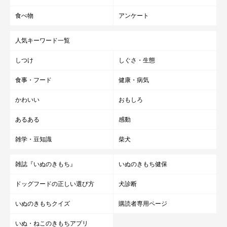
食べ物
アンケート
人気キーワード一覧
しつけ
しぐさ・生態
食事・フード
健康・病気
かわいい
おもしろ
あるある
感動
雑学・豆知識
柴犬
雑誌『いぬのきもち』
いぬのきもち健保
ドッグフードの正しい選び方
犬診断
いぬのきもちクイズ
購読者専用ページ
いぬ・ねこのきもちアプリ