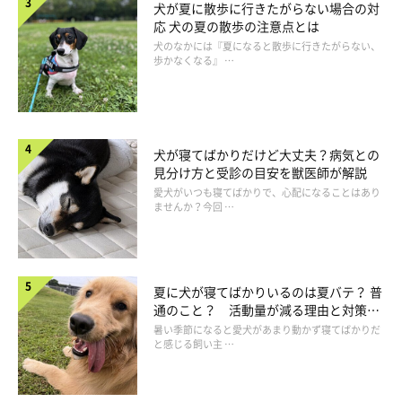
犬が夏に散歩に行きたがらない場合の対
応 犬の夏の散歩の注意点とは
犬のなかには『夏になると散歩に行きたがらない、
歩かなくなる』 …
犬が寝てばかりだけど大丈夫？病気との
見分け方と受診の目安を獣医師が解説
愛犬がいつも寝てばかりで、心配になることはあり
ませんか？今回 …
食べすぎの肥満は背中に脂肪がつく
夏に犬が寝てばかりいるのは夏バテ？ 普
通のこと？ 活動量が減る理由と対策と
は
暑い季節になると愛犬があまり動かず寝てばかりだ
と感じる飼い主 …