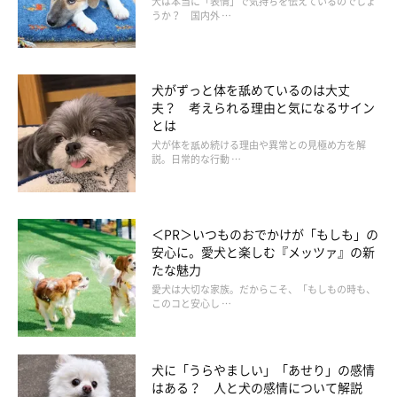
犬は本当に「表情」で気持ちを伝えているのでしょ
うか？ 国内外 …
存在していて、その菌が増えると太りやすい体質になってしまう
のです。肉などのたんぱく質を多量に与えたり、主食よりもおや
つばかりを与えたりしていると、腸内環境が乱れ、〝デブ菌〞が
犬がずっと体を舐めているのは大丈
増えるおそれもあります。
夫？ 考えられる理由と気になるサイン
とは
犬が体を舐め続ける理由や異常との見極め方を解
説。日常的な行動 …
＜PR＞いつものおでかけが「もしも」の
安心に。愛犬と楽しむ『メッツァ』の新
たな魅力
愛犬は大切な家族。だからこそ、「もしもの時も、
このコと安心し …
犬に「うらやましい」「あせり」の感情
はある？ 人と犬の感情について解説