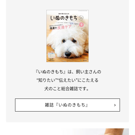
イラスト／オガワナホ
・腰のくびれがあまりはっきりしない、または腰のくびれがない
・余分な脂肪が多いがなんとか肋骨に触れる、または脂肪におお
われ肋骨を触れない
・腹部のつり上がりがややある、または腹部のつり上がりはなく
ふくらんでいる
『いぬのきもち』は、飼い主さんの
“知りたい”“伝えたい”にこたえる
理想の体型なら今の体重でOK！ １才ごろの体重を目安に
犬のこと総合雑誌です。
しても
雑誌『いぬのきもち』
愛犬の体型が上記の理想体型だったら、今の体重がベストと考え
ていいでしょう。一般的には、避妊・去勢手術後に太らせないよ
うにしていた場合、１才ごろの体重が適正体重だといわれていま
す。