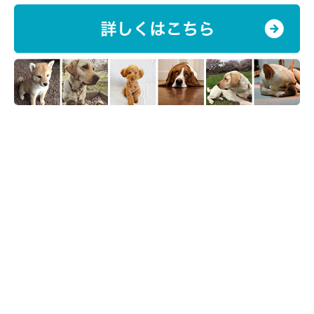
参考／「いぬのきもち」2022年９月号『「ぽっちゃり」はかわ
いいけれど……肥満は思っているよりずっと怖い！』
イラスト／オガワナホ
文／伊藤亜希子