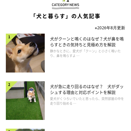
７才以降のシニア期に入ると、病気の影響で太ってくることがあ
ります。とくに、クッシング症候群や甲状腺機能低下症といった
「犬と暮らす」の人気記事
ホルモンにかかわる病気では、おなかまわりが太ってくること
も。食事量は変わらないのに、急に太ってきたなら病気の可能性
※2026年8月更新
も疑ってみましょう。
犬がクーンと鳴くのはなぜ？犬が鼻を鳴
らすときの気持ちと見極め方を解説
●病気の太り方はおなかぽっこり
静かなときに、愛犬が「クーン」と小さく鳴いた
り、鼻を鳴らすよ …
食べすぎの肥満では、背中に脂肪がつきますが、病気の肥満で
は、背中に脂肪はつかず、おなかが張り出す太り方に。
犬が急に走り回るのはなぜ？ 犬がダッ
シュする理由と対応ポイントを解説
愛犬がくつろいでいたと思ったら、突然部屋の中を
走り回り始める …