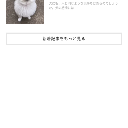
犬にも、人と同じような気持ちはあるのでしょう
か。犬の感情には …
肥満度をチェックしよう！
愛犬の体型をチェックしたことはありますか？ 犬の肥満の判断
新着記事をもっと見る
には、体重だけでなく体型も重要です。愛犬の体型は適切か、そ
れとも肥満傾向なのか、今すぐチェック！
Check1 飼い主さんが目で見て触れてボディチェック
●犬の肥満は体重だけで判断せず、体型もあわせて判定
同じ犬種でも、骨格や筋肉量などが異なるため、標準体重に当
てはまることより、体型が重要。ボディ・コンディション・スコ
ア（下図）を参考に、愛犬の体型をチェック。