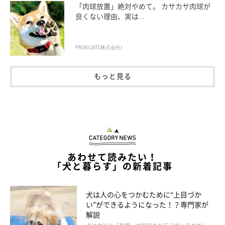
「肉球放置」絶対やめて。 カサカサ肉球が
良くない理由、実は...
PR(AIGATE株式会社)
もっと見る
病気の肥満ではおなかが張り出す
あわせて読みたい！
犬が太る理由４ バランスの悪い食事で腸内環境が悪化
「犬と暮らす」の新着記事
●肉ばかり、おやつばかりで腸内に̋デブ菌̋が増える
犬は人の心をつかむために“上目づか
い”ができるようになった！？専門家が
解説
じつは、腸内には脂肪をためこむ通称〝デブ菌〞と呼ばれる菌が