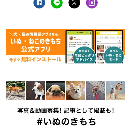
●客観的な判断も大事。愛犬の体型判断に迷ったら獣医師を頼り
ましょう
長毛や被毛の量が多いなどでチェックしてもよくわからなかった
り、もしかしたら肥満かもと思ったりしたら、獣医師に判断して
もらいましょう。飼い主さんの判断は甘くなりがちなので、ぜひ
動物病院で正しく診断してもらって。
いかがでしたか？ コロコロとした姿はかわいいですが、肥満は
命にかかわる病気を引き起こしたり、呼吸器障害、関節への負担
などなど、ほおっておいてよいことはありません。今すぐ飼い主
さんが意識改革するようにしましょう。
お話を伺った先生／獣医師、博士（獣医学）、関内どうぶつクリ
ニック代表、動物再生医療センター病院技術顧問 牛草貴博先生