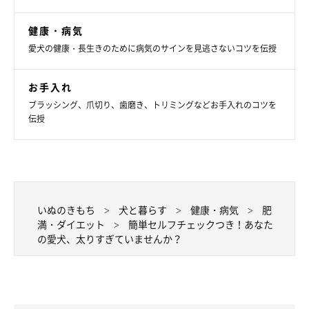
・上から見て腰のくびれがある
・余分な脂肪はなく、肋骨を簡単に触れる
健康・病気
・横から見ると腹部がつり上がっている
愛犬の健康・長生きのために病気のサインを見逃さないコツを伝授
肥満犬の体型
お手入れ
ブラッシング、爪切り、歯磨き、トリミングなどお手入れのコツを
伝授
いぬのきもち
犬と暮らす
健康・病気
肥
満・ダイエット
簡単セルフチェックつき！あなた
の愛犬、太りすぎていませんか？