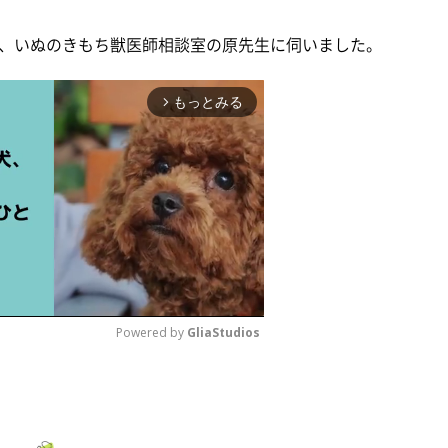
、いぬのきもち獣医師相談室の原先生に伺いました。
もっとみる
arrow_forward_ios
Powered by 
GliaStudios
M
u
t