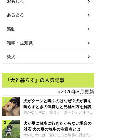
おもしろ
あるある
感動
雑学・豆知識
柴犬
「犬と暮らす」の人気記事
※2026年8月更新
犬がクーンと鳴くのはなぜ？犬が鼻を
鳴らすときの気持ちと見極め方を解説
静かなときに、愛犬が「クーン」と小さく
鳴いたり、鼻を鳴らすような音を出したり
犬が夏に散歩に行きたがらない場合の
することはありませんか？ 大きく吠える
わけではない分、「不安なの？それとも何
対応 犬の夏の散歩の注意点とは
かお願いしているの？」と気になる飼い主
犬のなかには『夏になると散歩に行きたが