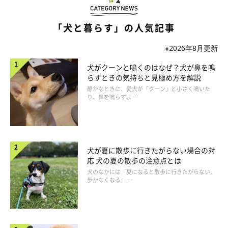
の中でいそいそ動き続けたり、立ち上がって出してと催促したり
「犬と暮らす」の人気記事
するのであれば、体１つ分のクレートに入れる方法が望ましいで
しょう。そのくらいしなければ、安静とは言いがたいのです。
※2026年8月更新
犬がクーンと鳴くのはなぜ？犬が鼻を鳴
しかしながら、自宅で愛犬が狭い部屋の中に閉じこもっているの
らすときの気持ちと見極め方を解説
は見るに耐えない飼い主さんが多いことでしょう。可哀想と思っ
静かなときに、愛犬が「クーン」と小さく鳴いた
て、抱っこであれば、とか、ちょっとであれば、とかで外へ出す
り、鼻を鳴らすよ …
と治療の意味がなくなります。抱っこしていて急に愛犬が飛び出
したと言って、再骨折をしたり、怪我の傷口が裂けたりすること
も実際に起こります。ケージレストは心を鬼にしてやりすごすし
犬が夏に散歩に行きたがらない場合の対
かありません。それが、愛犬のためになるのです。
応 犬の夏の散歩の注意点とは
犬のなかには『夏になると散歩に行きたがらない、
歩かなくなる』 …