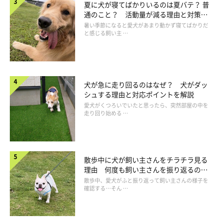
夏に犬が寝てばかりいるのは夏バテ？ 普
通のこと？ 活動量が減る理由と対策と
は
暑い季節になると愛犬があまり動かず寝てばかりだ
と感じる飼い主 …
犬が急に走り回るのはなぜ？ 犬がダッ
シュする理由と対応ポイントを解説
愛犬がくつろいでいたと思ったら、突然部屋の中を
走り回り始める …
患部の管理も怠らない
骨折やケガでギプスなどを付けている場合は、足先がうっ血した
散歩中に犬が飼い主さんをチラチラ見る
理由 何度も飼い主さんを振り返るのは
り、湿って皮膚炎を起こすことがあるので、毎日様子をみましょ
なぜ？
散歩中、愛犬がふと振り返って飼い主さんの様子を
う。足先は出してあるはずですから、少し見えるところで皮膚の
確認する…そん …
色を確認し、匂いを嗅いで変な匂いがしないか確認しましょう。
皮膚が紫になっている、あるいは、腐敗臭がする場合は、治療を