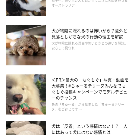
散歩中、飼い主さんと目が合うたびに笑顔を見せる
オーストラリア …
犬が物陰に隠れるのは怖いから？意外と
見落としがちな犬の行動の理由を解説
自信がないなら病院に頼ること
犬が物陰に隠れる理由や怖いときとの違いを解説。
安心して見守れ …
ケージレストに自信がなければ、入院費をかけてでも病院に任せ
ると良いでしょう。安静の時期が治療で1番大切な時期とも言え
ますので、無理をして自宅でみる必要はありません。飼い主さん
＜PR＞愛犬の「もぐもぐ」写真・動画を
がやる気でも、犬の性格によっては家に帰さない方が良いと判断
大募集！#ちゅーるテリーヌみんなでも
ぐもぐ投稿キャンペーンでモデルデビュ
されることもありますので、この場合は病院にお任せしましょ
ーのチャンス！
う。
あの「ちゅ～る」から誕生した「ちゅ～るテリー
愛犬のためにも頻繁に面会へ行くことをおすすめしますが、面会
ヌ」をご存じです …
できないこともありますので、必ず主治医の指示に従ってくださ
犬は「反省」という感情はない！？ 人
いね。
にはあって犬にはない感情とは