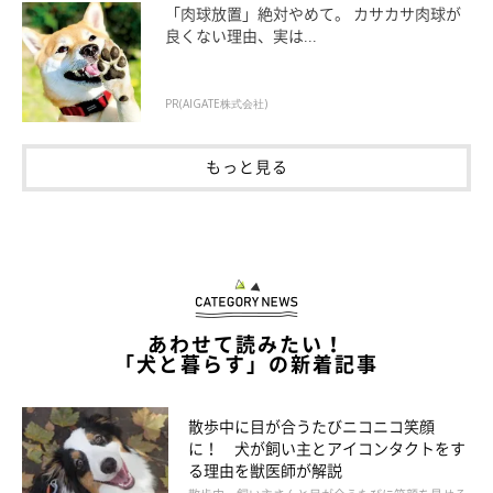
してくれている動物病院へすぐに連れて行きましょう。血が通わ
「肉球放置」絶対やめて。 カサカサ肉球が
良くない理由、実は...
ないところの傷口は治りませんから、この確認は怠らないように
しましょう。
PR(AIGATE株式会社)
また、患部にもよりますが、足先を握って血流を良くする手助け
もっと見る
ができるようであれば、1日に数回足先を揉むように握って通り
づらくなっている血液を回してあげると良いでしょう。
あわせて読みたい！
「犬と暮らす」の新着記事
散歩中に目が合うたびニコニコ笑顔
に！ 犬が飼い主とアイコンタクトをす
る理由を獣医師が解説