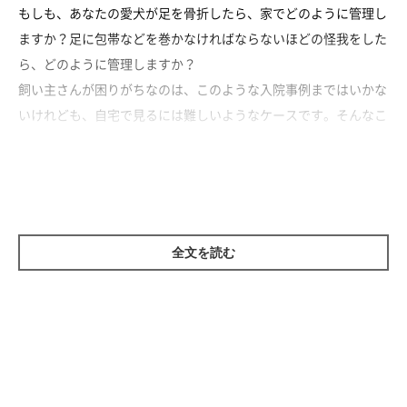
もしも、あなたの愛犬が足を骨折したら、家でどのように管理し
ますか？足に包帯などを巻かなければならないほどの怪我をした
ら、どのように管理しますか？
飼い主さんが困りがちなのは、このような入院事例まではいかな
いけれども、自宅で見るには難しいようなケースです。そんなこ
とになってから焦るのではなく、何もない今のうちから自宅管理
の方法を学んでおきませんか？
安静にしていて、が1番難しい
全文を読む
人間でもよく言われますが「安静にしていてね」と言われたらあ
なたは何をしますか？もちろん、外出をしてどんちゃん騒ぎはせ
ずに、家でじっとしていますよね。犬も同じです。獣医師に安静
にしていてね、と言われたら、散歩などには行かず自宅で安静に
していましょう。