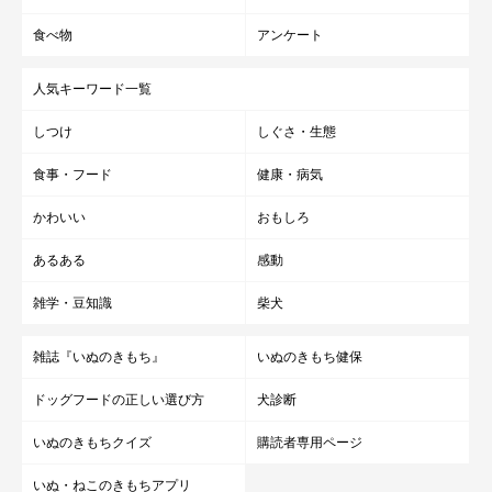
食べ物
アンケート
人気キーワード一覧
しつけ
しぐさ・生態
食事・フード
健康・病気
かわいい
おもしろ
あるある
感動
雑学・豆知識
柴犬
雑誌『いぬのきもち』
いぬのきもち健保
ドッグフードの正しい選び方
犬診断
いぬのきもちクイズ
購読者専用ページ
いぬ・ねこのきもちアプリ