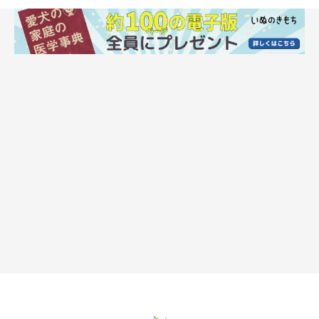
でも、そんなことできますか？愛犬が安静を理解して、ずっと動
かずにいてくれるわけではないので、こちらがそのような環境を
作る必要があります。その方法は、ケージやクレートに入れると
いう方法です。
その名も、ケージレスト
特に骨や神経に関する怪我で、安静を指示された場合はこれを必
ず実行してください。骨折やヘルニアなどは、これを失敗すると
完治が程遠くなるか、治ったとしても骨が曲がったり、術後歩け
なくなったりすることがあります。家で出来なければ、病院で徹
底的に管理する方法があります。そのくらい、重要な事柄なので
す。
トイレと小さなクッションが置ける程度の広さでも、その中でお
となしく過ごせるのであれば、そこでも構いません。しかし、そ