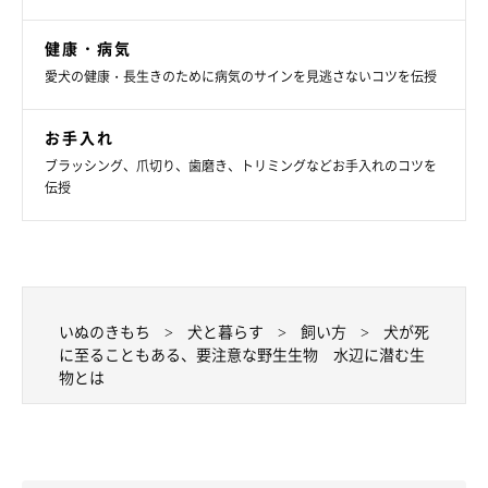
マムシに鼻をかまれ、翌日、腫れが顔全体にまで広がってしまったケース。
健康・病気
かまれたのは、夕方の散歩時だそう（写真提供／原先生）
愛犬の健康・長生きのために病気のサインを見逃さないコツを伝授
■遭遇スポットは
お手入れ
・夕方～夜の、自然豊かな場所にある水辺やその周辺
ブラッシング、爪切り、歯磨き、トリミングなどお手入れのコツを
伝授
いぬのきもち
犬と暮らす
飼い方
犬が死
に至ることもある、要注意な野生生物 水辺に潜む生
物とは