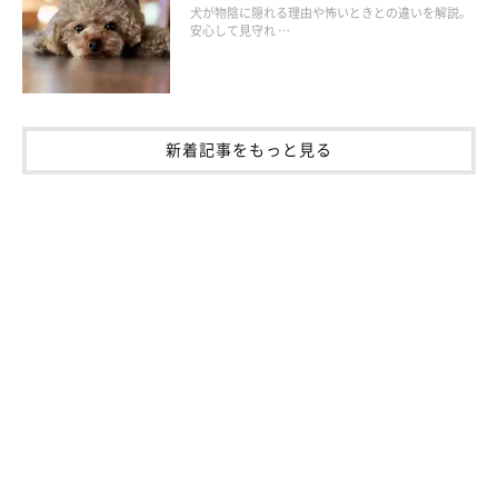
・ニオイかぎは、草木や雑草の丈が低く、中の様子がよく見える
犬が物陰に隠れる理由や怖いときとの違いを解説。
安心して見守れ …
場所でかがせる
・ヘビが生息する山地などでは、むやみに草木の茂る場所へ行か
せない
・ヘビを見かけたら、犬を近づけない
新着記事をもっと見る
・飼い主さんも被害にあわないようサンダルではなくしっかりし
た靴を履く
■もしかまれたら
患部が腫れそうなら、首輪やハーネスをはずします。腫れが少な
くても体内で重篤な症状を起こしている危険があるので、かまれ
たらすぐに受診を。