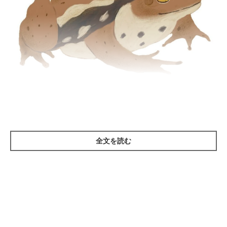
イラスト／きじまももこ
全文を読む
ヒキガエルは身近な生き物ですが、体の表面からは死に至る可能
性があるほどの強力な毒液を分泌しています。これらをなめると
中毒を起こし、泡を吹く、ヨダレを垂らすほか、嘔吐、下痢を起
こすことも。「ヒキガエルをくわえて遊び、その後亡くなったケ
ースもあります」（原先生）。