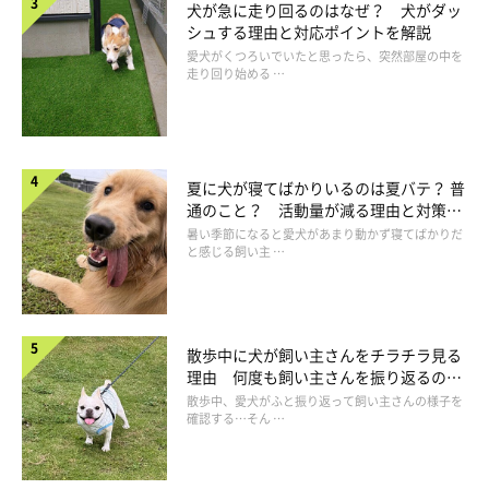
犬が急に走り回るのはなぜ？ 犬がダッ
シュする理由と対応ポイントを解説
愛犬がくつろいでいたと思ったら、突然部屋の中を
走り回り始める …
イラスト／きじまももこ
夏に犬が寝てばかりいるのは夏バテ？ 普
通のこと？ 活動量が減る理由と対策と
は
暑い季節になると愛犬があまり動かず寝てばかりだ
と感じる飼い主 …
散歩中に犬が飼い主さんをチラチラ見る
理由 何度も飼い主さんを振り返るのは
なぜ？
散歩中、愛犬がふと振り返って飼い主さんの様子を
確認する…そん …