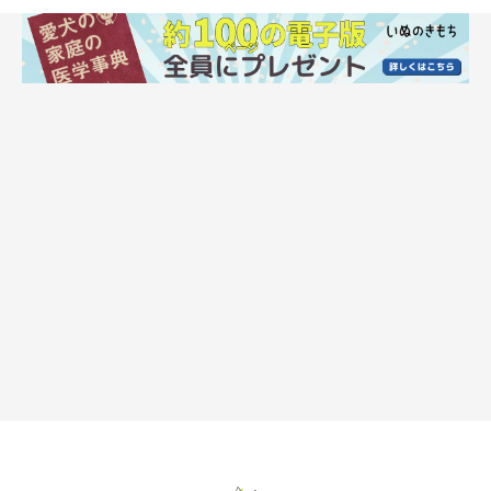
イラスト／きじまももこ
■遭遇スポットは
・池や沼、水田とその周辺
・雑木林や茂みの中など