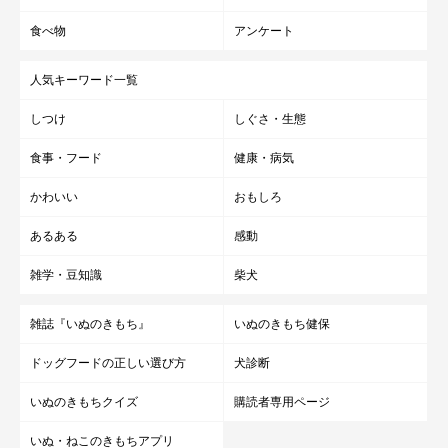
食べ物
アンケート
人気キーワード一覧
しつけ
しぐさ・生態
食事・フード
健康・病気
かわいい
おもしろ
あるある
感動
雑学・豆知識
柴犬
雑誌『いぬのきもち』
いぬのきもち健保
ドッグフードの正しい選び方
犬診断
いぬのきもちクイズ
購読者専用ページ
いぬ・ねこのきもちアプリ