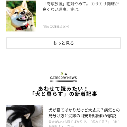
「肉球放置」絶対やめて。 カサカサ肉球が
良くない理由、実は...
【毒ヘビ】かまれると大きく腫れたり、血液の異常を起
こしたりする
PR(AIGATE株式会社)
もっと見る
あわせて読みたい！
「犬と暮らす」の新着記事
犬が寝てばかりだけど大丈夫？病気との
見分け方と受診の目安を獣医師が解説
愛犬がいつも寝てばかりで、「疲れてる？」「まさ
か病気！？」な …