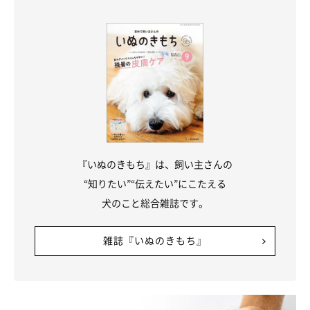
イラスト／きじまももこ
野外へ遊びに行くときは、お出かけ先の危険生物の状況を下調べ
し、虫よけ剤なども使用しましょう。万が一に備えて、お出かけ
『いぬのきもち』は、飼い主さんの
先に近い動物病院をいくつか調べておくと安心です。
“知りたい”“伝えたい”にこたえる
犬のこと総合雑誌です。
お話を伺った先生／上野原どうぶつ病院院長・原 修一先生。一
雑誌『いぬのきもち』
般社団法人セルズ環境教育デザイン研究所代表理事所長、玉川大
学農学部非常勤講師・西海太介先生
参考／「いぬのきもち」2026年5月号『キケンな野生生物』
イラスト／きじまももこ